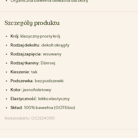
Organiczna bawełna delikatna dla skóry
Szczegóły produktu
Krój:
klasyczny prosty krój
Rodzaj dekoltu:
dekolt okrągły
Rodzaj zapięcia:
wsuwany
Rodzaj tkaniny:
Dżersej
Kieszenie:
tak
Podszewka:
bez podszewki
Kolor:
jasnofioletowy
Elastyczność:
lekko elastyczny
Skład:
100% bawełna (GOTS bio)
Kod produktu: OC2224ORD