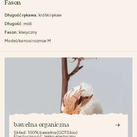
Fason
Długość rękawa:
krótki rękaw
Długość:
midi
Fason:
klasyczny
Model/ka nosi rozmiar M
bawełna organiczna
Skład:
100% bawełna (GOTS bio)
Elastyczność:
lekko elastyczny