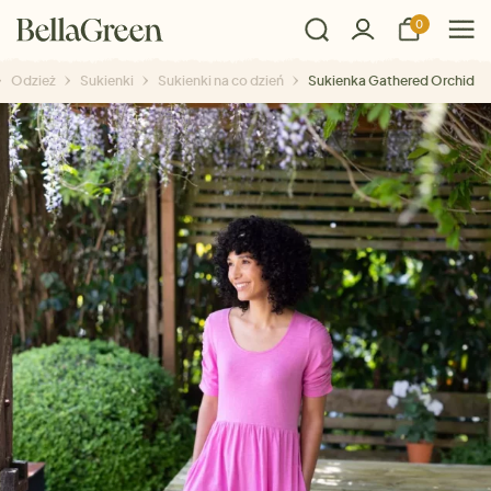
0
Odzież
Sukienki
Sukienki na co dzień
Sukienka Gathered Orchid