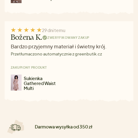
29 dni temu
Božena K.
ZWERYFIKOWANY ZAKUP
Bardzo przyjemny materiał i świetny krój.
Przetłumaczono automatycznie z greenbutik.cz
ZAKUPIONY PRODUKT
Sukienka
Gathered Waist
Multi
Darmowa wysyłka od 350 zł