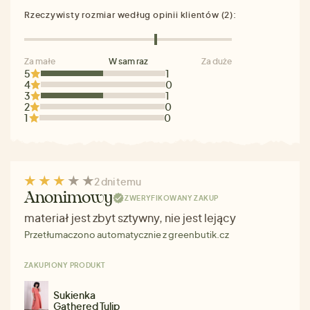
Rzeczywisty rozmiar według opinii klientów (2):
Za małe
W sam raz
Za duże
5
1
4
0
3
1
2
0
1
0
2 dni temu
Anonimowy
ZWERYFIKOWANY ZAKUP
materiał jest zbyt sztywny, nie jest lejący
Przetłumaczono automatycznie z greenbutik.cz
ZAKUPIONY PRODUKT
Sukienka
Gathered Tulip