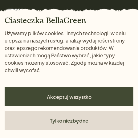
Mężczyźni
Marki
Zwrot towaru
Dom i wnętrze
Ciasteczka BellaGreen
Życzliwy magazyn
Wysyłka i płatność
Prezenty
Używamy plików cookies i innych technologii w celu
METODY PŁATNOŚCI
ulepszania naszych usług, analizy wydajności strony
Dlaczego warto kupować
oraz lepszego rekomendowania produktów. W
u nas
ustawieniach mogą Państwo wybrać, jakie typy
cookies możemy stosować. Zgodę można w każdej
chwili wycofać.
Akceptuj wszystko
Tylko niezbędne