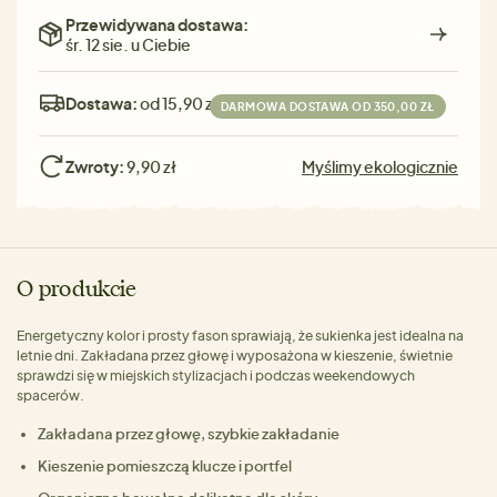
Przewidywana dostawa:
śr. 12 sie. u Ciebie
Dostawa:
od 15,90 zł
DARMOWA DOSTAWA OD 350,00 ZŁ
Zwroty:
9,90 zł
Myślimy ekologicznie
O produkcie
Energetyczny kolor i prosty fason sprawiają, że sukienka jest idealna na
letnie dni. Zakładana przez głowę i wyposażona w kieszenie, świetnie
sprawdzi się w miejskich stylizacjach i podczas weekendowych
spacerów.
Zakładana przez głowę, szybkie zakładanie
Kieszenie pomieszczą klucze i portfel