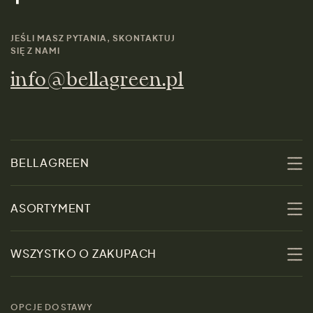
JEŚLI MASZ PYTANIA, SKONTAKTUJ
SIĘ Z NAMI
info@bellagreen.pl
BELLAGREEN
O nas
ASORTYMENT
Zrównoważoność
Promocje
WSZYSTKO O ZAKUPACH
Materiały
Kobiety
Przewodnik po
Skontaktuj się z nami
rozmiarach
OPCJE DOSTAWY