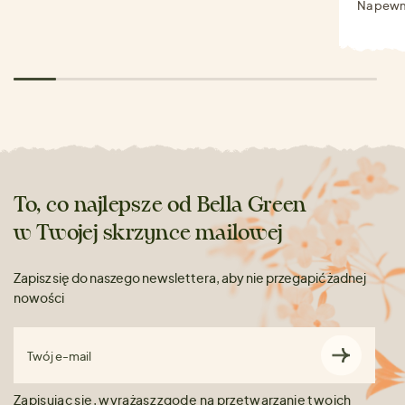
Na pewn
To, co najlepsze od Bella Green
w Twojej skrzynce mailowej
Zapisz się do naszego newslettera, aby nie przegapić żadnej
nowości
Twój e-mail
Zapisując się, wyrażasz zgodę na przetwarzanie
twoich