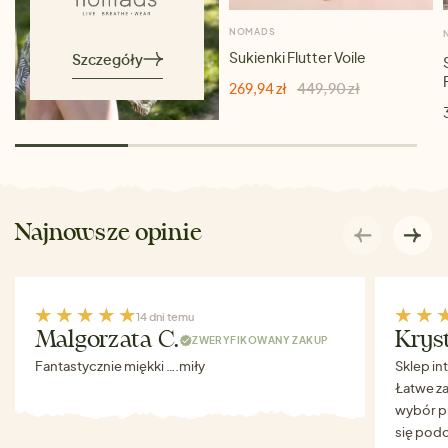
NOMADS
Sukienki Flutter Voile
Szczegóły
269,94 zł
449,90 zł
Najnowsze opinie
14 dni temu
Malgorzata C.
Krys
ZWERYFIKOWANY ZAKUP
Fantastycznie miękki ….miły
Sklep in
Łatwe za
wybór p
się podo