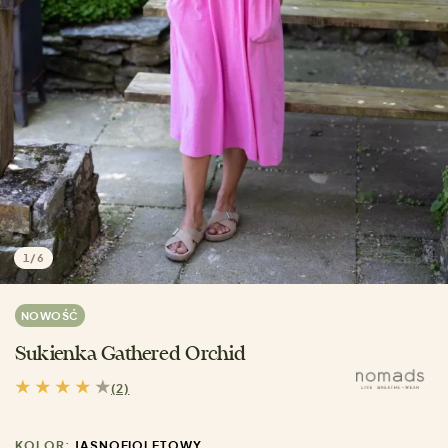
1
/
6
NOWOŚĆ
Sukienka Gathered Orchid
(2)
KOLOR:
JASNOFIOLETOWY