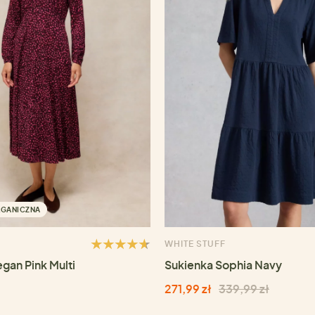
RGANICZNA
WHITE STUFF
gan Pink Multi
Sukienka Sophia Navy
271,99 zł
339,99 zł