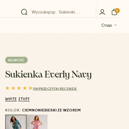
0
O nas
O nas
O nas
O nas
O nas
NOWOŚĆ
Sukienka Everly Navy
(18)
PRZECZYTAJ RECENZJE
KOLOR:
CIEMNONIEBIESKI ZE WZOREM