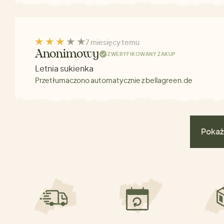
7 miesięcy temu
Anonimowy
ZWERYFIKOWANY ZAKUP
Letnia sukienka
Przetłumaczono automatycznie z bellagreen.de
Pokaż