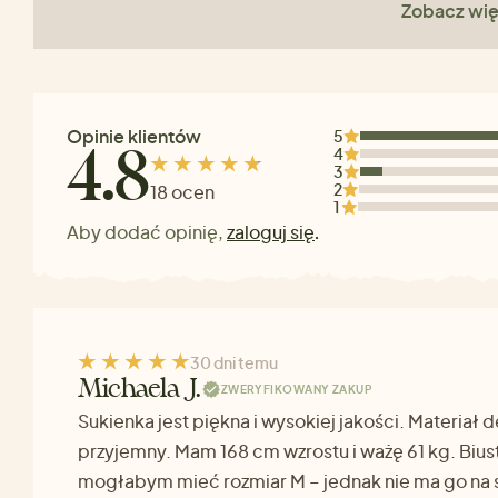
Zobacz wię
Opinie klientów
5
4
4.8
3
2
18 ocen
1
Aby dodać opinię,
zaloguj się
.
30 dni temu
Michaela J.
ZWERYFIKOWANY ZAKUP
Sukienka jest piękna i wysokiej jakości. Materiał d
przyjemny. Mam 168 cm wzrostu i ważę 61 kg. Bius
mogłabym mieć rozmiar M – jednak nie ma go na s