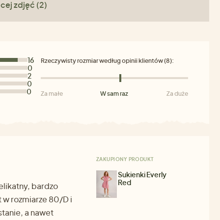
cej zdjęć (2)
16
Rzeczywisty rozmiar według opinii klientów (8):
0
2
0
0
Za małe
W sam raz
Za duże
ZAKUPIONY PRODUKT
Sukienki Everly
Red
elikatny, bardzo
t w rozmiarze 80/D i
tanie, a nawet