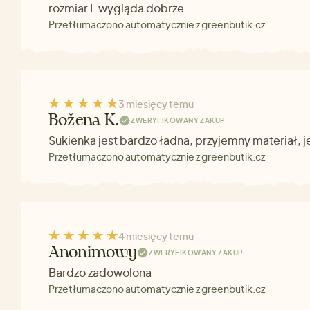
rozmiar L wygląda dobrze.
Przetłumaczono automatycznie z greenbutik.cz
3 miesięcy temu
Božena K.
ZWERYFIKOWANY ZAKUP
Sukienka jest bardzo ładna, przyjemny materiał,
Przetłumaczono automatycznie z greenbutik.cz
4 miesięcy temu
Anonimowy
ZWERYFIKOWANY ZAKUP
Bardzo zadowolona
Przetłumaczono automatycznie z greenbutik.cz