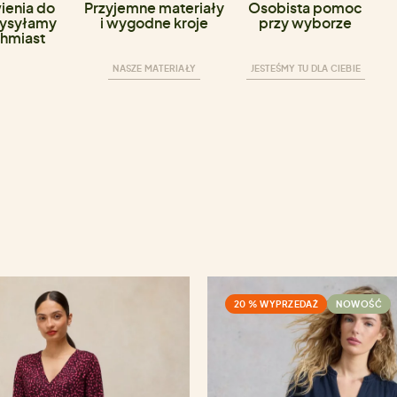
enia do
Przyjemne materiały
Osobista pomoc
ysyłamy
i wygodne kroje
przy wyborze
hmiast
NASZE MATERIAŁY
JESTEŚMY TU DLA CIEBIE
20 % WYPRZEDAŻ
NOWOŚĆ