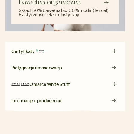
bawełna organiczna
Skład:
50% bawełna bio, 50% modal (Tencel)
Elastyczność:
lekko elastyczny
Certyfikaty
Pielęgnacja i konserwacja
O marce
White Stuff
Informacje o producencie