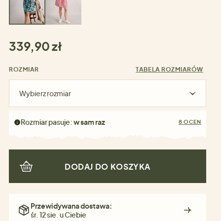
339,90 zł
ROZMIAR
TABELA ROZMIARÓW
Wybierz rozmiar
Rozmiar pasuje:
w sam raz
8 OCEN
DODAJ DO KOSZYKA
Przewidywana dostawa:
śr. 12 sie. u Ciebie