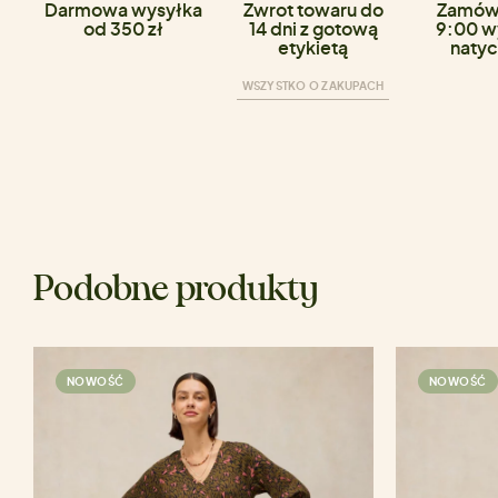
Darmowa wysyłka
Zwrot towaru do
Zamówi
od 350 zł
14 dni z gotową
9:00 w
etykietą
natyc
WSZYSTKO O ZAKUPACH
Podobne produkty
NOWOŚĆ
NOWOŚĆ