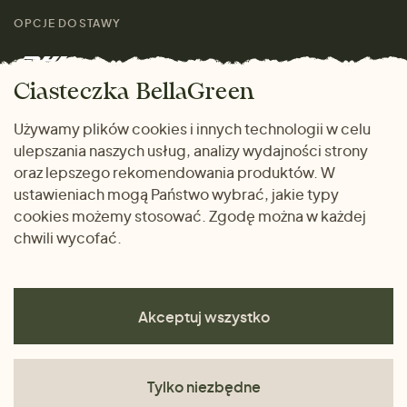
Przewodnik po
Skontaktuj się z nami
rozmiarach
OPCJE DOSTAWY
Mężczyźni
Marki
Zwrot towaru
Dom i wnętrze
Ciasteczka BellaGreen
Życzliwy magazyn
Wysyłka i płatność
Prezenty
Używamy plików cookies i innych technologii w celu
METODY PŁATNOŚCI
ulepszania naszych usług, analizy wydajności strony
Dlaczego warto kupować
oraz lepszego rekomendowania produktów. W
u nas
ustawieniach mogą Państwo wybrać, jakie typy
cookies możemy stosować. Zgodę można w każdej
chwili wycofać.
Akceptuj wszystko
Tylko niezbędne