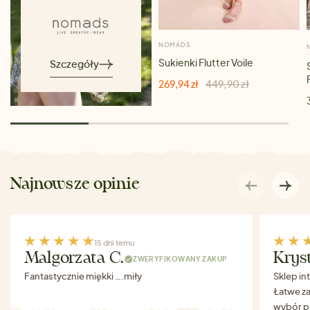
NOMADS
Sukienki Flutter Voile
Szczegóły
269,94 zł
449,90 zł
Najnowsze opinie
15 dni temu
Malgorzata C.
Krys
ZWERYFIKOWANY ZAKUP
Fantastycznie miękki ….miły
Sklep in
Łatwe za
wybór p