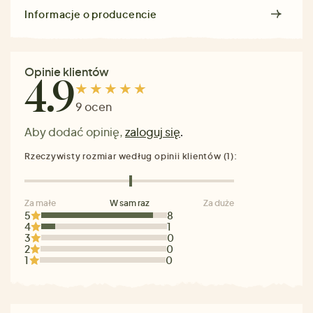
Informacje o producencie
Opinie klientów
4.9
9 ocen
Aby dodać opinię,
zaloguj się
.
Rzeczywisty rozmiar według opinii klientów (1):
Za małe
W sam raz
Za duże
5
8
4
1
3
0
2
0
1
0