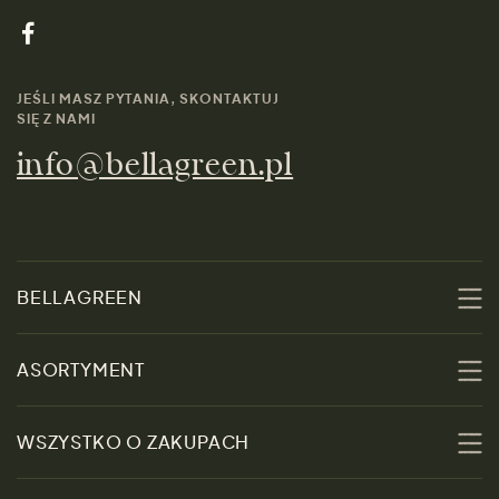
JEŚLI MASZ PYTANIA, SKONTAKTUJ
SIĘ Z NAMI
info@bellagreen.pl
BELLAGREEN
O nas
ASORTYMENT
Zrównoważoność
Promocje
WSZYSTKO O ZAKUPACH
Materiały
Kobiety