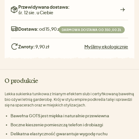
Przewidywana dostawa:
śr. 12 sie. u Ciebie
Dostawa:
od 15,90 zł
DARMOWA DOSTAWA OD 350,00 ZŁ
Zwroty:
9,90 zł
Myślimy ekologicznie
O produkcie
Lekka sukienka tunikowa z lnianym efektem slub i certyfikowaną bawełną
bio ożywi letnią garderobę. Krój w stylu empire podkreśla talię i sprawdzi
się na spacerach oraz w miejskich stylizacjach.
Bawełna GOTS jest miękka i naturalnie przewiewna
Boczne kieszenie pomieszczą telefon i drobiazgi
Delikatna elastyczność gwarantuje wygodę ruchu