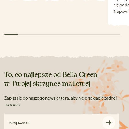
się podo
Na pewn
To, co najlepsze od Bella Green
w Twojej skrzynce mailowej
Zapisz się do naszego newslettera, aby nie przegapić żadnej
nowości
Twój e-mail