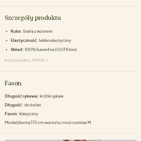
Szczegóły produktu
Kolor:
biała z wzorem
Elastyczność:
lekko elastyczny
Skład:
100% bawełna (GOTS bio)
Kod produktu: PR3157-I
Fason
Długość rękawa:
krótki rękaw
Długość:
do kolan
Fason:
klasyczny
Model/ka ma 175 cm wzrostu i nosi rozmiar M