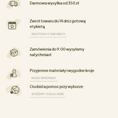
Darmowa wysyłka od 350 zł
Zwrot towaru do 14 dni z gotową
etykietą
WSZYSTKO O ZAKUPACH
Zamówienia do 9:00 wysyłamy
natychmiast
Przyjemne materiały i wygodne kroje
NASZE MATERIAŁY
Osobista pomoc przy wyborze
JESTEŚMY TU DLA CIEBIE