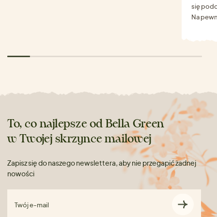
się podo
Na pewn
To, co najlepsze od Bella Green
w Twojej skrzynce mailowej
Zapisz się do naszego newslettera, aby nie przegapić żadnej
nowości
Twój e-mail