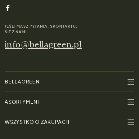
JEŚLI MASZ PYTANIA, SKONTAKTUJ
SIĘ Z NAMI
info@bellagreen.pl
BELLAGREEN
O nas
ASORTYMENT
Zrównoważoność
Promocje
WSZYSTKO O ZAKUPACH
Materiały
Kobiety
Przewodnik po