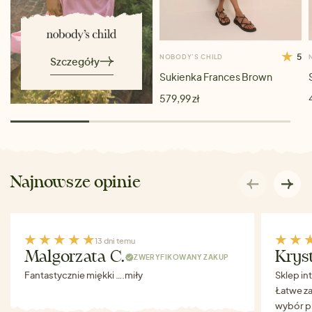
5
NOBODY’S CHILD
Szczegóły
Sukienka Frances Brown
579,99 zł
Najnowsze opinie
13 dni temu
Malgorzata C.
Krys
ZWERYFIKOWANY ZAKUP
Fantastycznie miękki ….miły
Sklep in
Łatwe za
wybór p