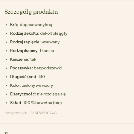
Szczegóły produktu
Krój:
dopasowany krój
Rodzaj dekoltu:
dekolt okrągły
Rodzaj zapięcia:
wsuwany
Rodzaj tkaniny:
Tkanina
Kieszenie:
tak
Podszewka:
bez podszewki
Długość (cm):
130
Kolor:
zielony we wzory
Elastyczność:
nie rozciąga się
Skład:
100 % bawełna (bio)
Kod produktu: 2614766007-G