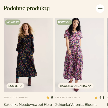
Podobne produkty
NOWOŚĆ
NOWOŚĆ
ECOVERO
BAWEŁNA ORGANICZNA
5
4.8
SEASALT CORNWALL
SEASALT CORNWALL
Sukienka Meadowsweet Flora
Sukienka Veronica Blooms