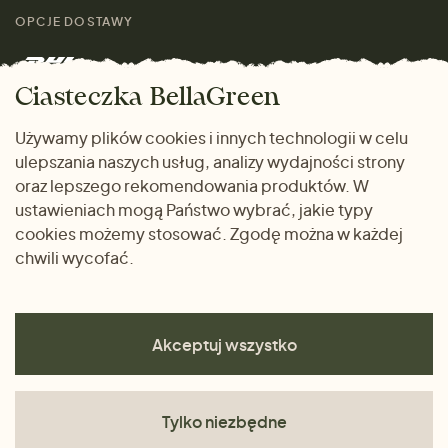
Skontaktuj się z nami
rozmiarach
OPCJE DOSTAWY
Mężczyźni
Marki
Zwrot towaru
Dom i wnętrze
Ciasteczka BellaGreen
Życzliwy magazyn
Wysyłka i płatność
Prezenty
Używamy plików cookies i innych technologii w celu
METODY PŁATNOŚCI
ulepszania naszych usług, analizy wydajności strony
Dlaczego warto kupować
oraz lepszego rekomendowania produktów. W
u nas
ustawieniach mogą Państwo wybrać, jakie typy
cookies możemy stosować. Zgodę można w każdej
chwili wycofać.
Akceptuj wszystko
Tylko niezbędne