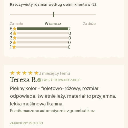
Rzeczywisty rozmiar według opinii klientów (2):
Za małe
W sam raz
Za duże
5
2
4
0
3
0
2
0
1
0
3 miesięcy temu
Tereza B.
ZWERYFIKOWANY ZAKUP
Piękny kolor – fioletowo-różowy, rozmiar
odpowiada, świetnie leży, materiał to przyjemna,
lekka muślinowa tkanina.
Przetłumaczono automatycznie z greenbutik.cz
ZAKUPIONY PRODUKT