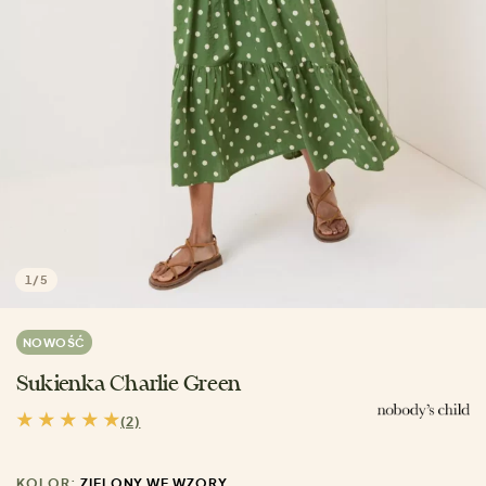
1
/
5
NOWOŚĆ
Sukienka Charlie Green
(2)
KOLOR:
ZIELONY WE WZORY