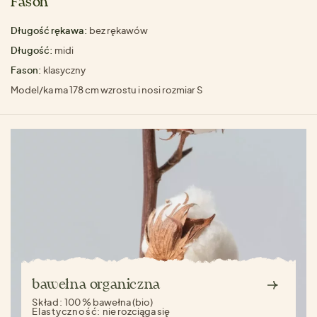
Fason
Długość rękawa:
bez rękawów
Długość:
midi
Fason:
klasyczny
Model/ka ma 178 cm wzrostu i nosi rozmiar S
bawełna organiczna
Skład:
100 % bawełna (bio)
Elastyczność:
nie rozciąga się