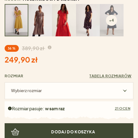
+4
389,90 zł
36 %
249,90 zł
ROZMIAR
TABELA ROZMIARÓW
Wybierz rozmiar
Rozmiar pasuje:
w sam raz
21 OCEN
DODAJ DO KOSZYKA