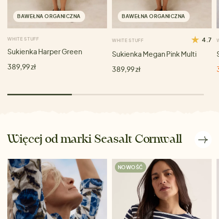
BAWEŁNA ORGANICZNA
BAWEŁNA ORGANICZNA
WHITE STUFF
4.7
WHITE STUFF
Sukienka Harper Green
Sukienka Megan Pink Multi
389,99 zł
389,99 zł
Więcej od marki Seasalt Cornwall
NOWOŚĆ