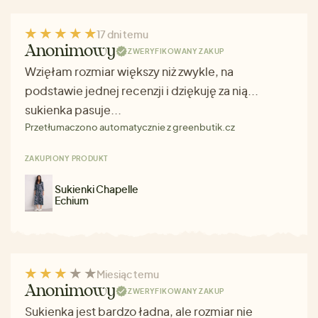
17 dni temu
Anonimowy
ZWERYFIKOWANY ZAKUP
Wzięłam rozmiar większy niż zwykle, na
podstawie jednej recenzji i dziękuję za nią...
sukienka pasuje...
Przetłumaczono automatycznie z greenbutik.cz
ZAKUPIONY PRODUKT
Sukienki Chapelle
Echium
Miesiąc temu
Anonimowy
ZWERYFIKOWANY ZAKUP
Sukienka jest bardzo ładna, ale rozmiar nie