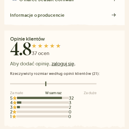
Informacje o producencie
Opinie klientów
4.8
37 ocen
Aby dodać opinię,
zaloguj się
.
Rzeczywisty rozmiar według opinii klientów (21):
Za małe
W sam raz
Za duże
5
32
4
3
3
2
2
0
1
0