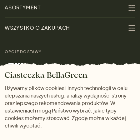
O nas
ASORTYMENT
Zrównoważoność
Promocje
WSZYSTKO O ZAKUPACH
Materiały
Kobiety
Przewodnik po
Skontaktuj się z nami
rozmiarach
OPCJE DOSTAWY
Mężczyźni
Marki
Zwrot towaru
Dom i wnętrze
Ciasteczka BellaGreen
Życzliwy magazyn
Wysyłka i płatność
Prezenty
Używamy plików cookies i innych technologii w celu
METODY PŁATNOŚCI
ulepszania naszych usług, analizy wydajności strony
Dlaczego warto kupować
oraz lepszego rekomendowania produktów. W
u nas
ustawieniach mogą Państwo wybrać, jakie typy
cookies możemy stosować. Zgodę można w każdej
chwili wycofać.