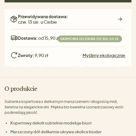
Przewidywana dostawa:
czw. 13 sie. u Ciebie
Dostawa:
od 15,90 zł
DARMOWA DOSTAWA OD 350,00 ZŁ
Zwroty:
9,90 zł
Myślimy ekologicznie
O produkcie
Sukienka kopertowa z delikatnym marszczeniem i długością midi,
świetna na eleganckie dni. Miękka bio bawełna i ponadczasowy wzór
podkreślają jakość.
Kopertowy dekolt subtelnie modeluje biust
Marszczony dół delikatnie ukrywa okolice bioder