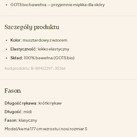
GOTS bio bawełna — przyjemnie miękka dla skóry
Szczegóły produktu
Kolor:
musztardowy z wzorem
Elastyczność:
lekko elastyczny
Skład:
100% bawełna (GOTS bio)
Kod produktu: B-WM22297-35366
Fason
Długość rękawa:
krótki rękaw
Długość:
midi
Fason:
klasyczny
Model/ka ma 177 cm wzrostu i nosi rozmiar S