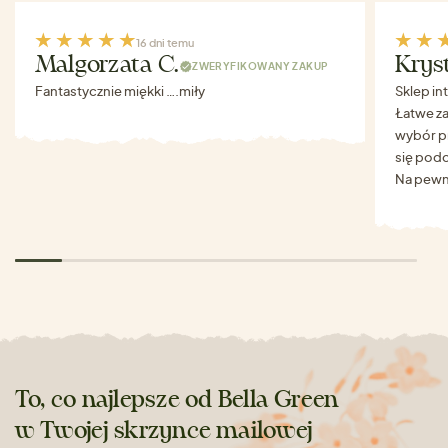
16 dni temu
Malgorzata C.
Krys
ZWERYFIKOWANY ZAKUP
Fantastycznie miękki ….miły
Sklep in
Łatwe za
wybór p
się podo
Na pewn
To, co najlepsze od Bella Green
w Twojej skrzynce mailowej