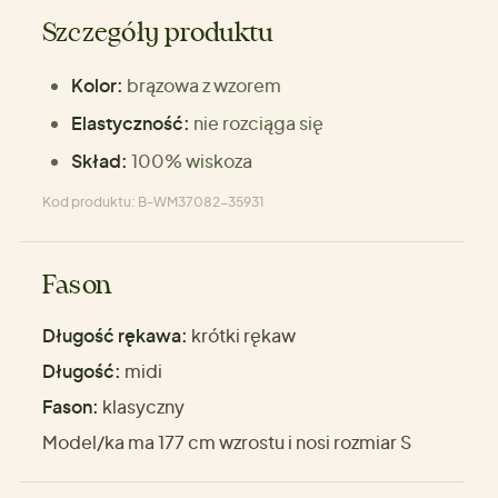
Szczegóły produktu
Kolor:
brązowa z wzorem
Elastyczność:
nie rozciąga się
Skład:
100% wiskoza
Kod produktu: B-WM37082-35931
Fason
Długość rękawa:
krótki rękaw
Długość:
midi
Fason:
klasyczny
Model/ka ma 177 cm wzrostu i nosi rozmiar S