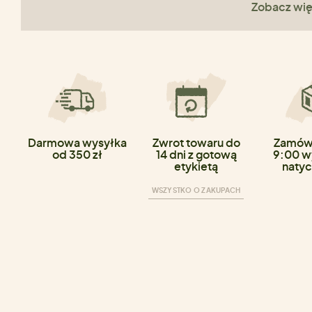
Zobacz wię
Darmowa wysyłka
Zwrot towaru do
Zamówi
od 350 zł
14 dni z gotową
9:00 w
etykietą
natyc
WSZYSTKO O ZAKUPACH