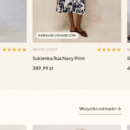
BAWEŁNA ORGANICZNA
WHITE STUFF
W
Sukienka Rua Navy Print
S
389,99 zł
4
Wszystko od marki