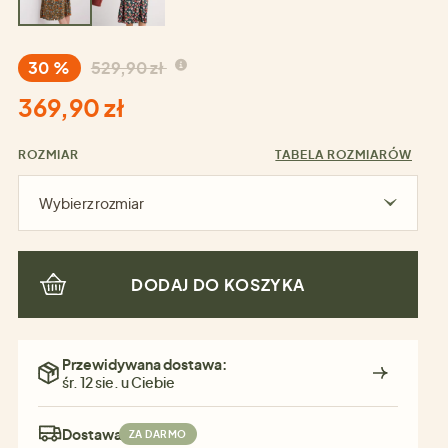
30 %
529,90 zł
369,90 zł
ROZMIAR
TABELA ROZMIARÓW
Wybierz rozmiar
DODAJ DO KOSZYKA
Przewidywana dostawa:
śr. 12 sie. u Ciebie
Dostawa:
ZA DARMO