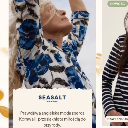
NOWOŚĆ
Prawdziwa angielska moda z serca
Kornwalii, przesiąknięta miłością do
BAWEŁNA O
przyrody.