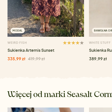
MODAL
BAWEŁNA O
WEIRD FISH
WHITE STUFF
Sukienka Artemis Sunset
Sukienka R
335,99 zł
419,99 zł
389,99 zł
Więcej od marki Seasalt Corn