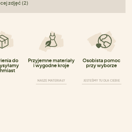
cej zdjęć (2)
enia do
Przyjemne materiały
Osobista pomoc
ysyłamy
i wygodne kroje
przy wyborze
hmiast
NASZE MATERIAŁY
JESTEŚMY TU DLA CIEBIE