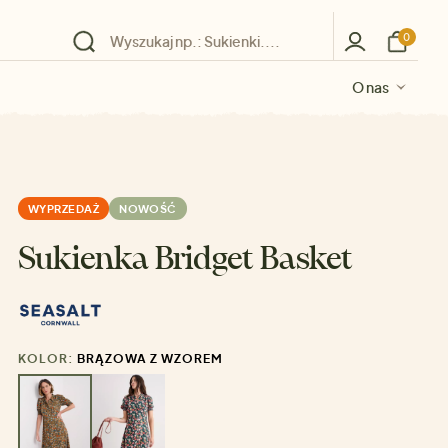
0
O nas
O nas
O nas
O nas
O nas
WYPRZEDAŻ
NOWOŚĆ
Sukienka Bridget Basket
KOLOR:
BRĄZOWA Z WZOREM