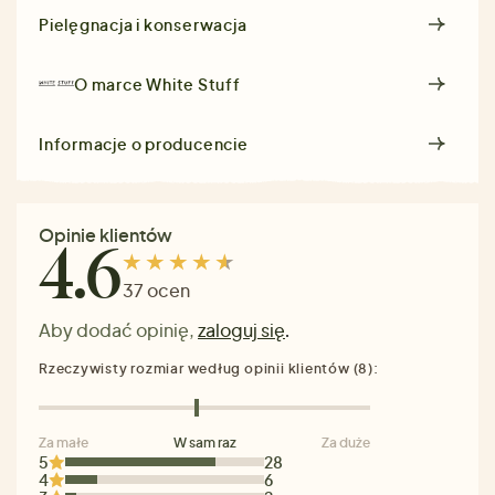
Pielęgnacja i konserwacja
O marce
White Stuff
Informacje o producencie
Opinie klientów
4.6
37 ocen
Aby dodać opinię,
zaloguj się
.
Rzeczywisty rozmiar według opinii klientów (8):
Za małe
W sam raz
Za duże
5
28
4
6