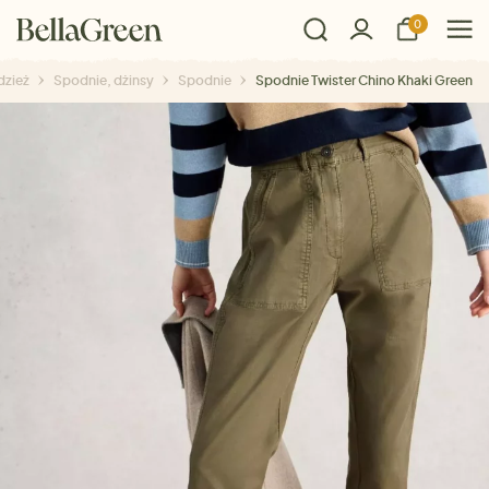
0
zież
Spodnie, dżinsy
Spodnie
Spodnie Twister Chino Khaki Green