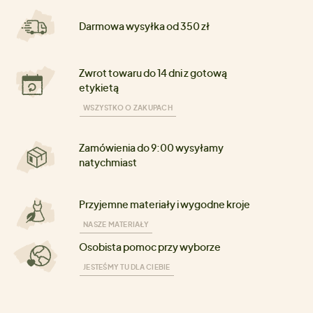
Darmowa wysyłka od 350 zł
Zwrot towaru do 14 dni z gotową
etykietą
WSZYSTKO O ZAKUPACH
Zamówienia do 9:00 wysyłamy
natychmiast
Przyjemne materiały i wygodne kroje
NASZE MATERIAŁY
Osobista pomoc przy wyborze
JESTEŚMY TU DLA CIEBIE