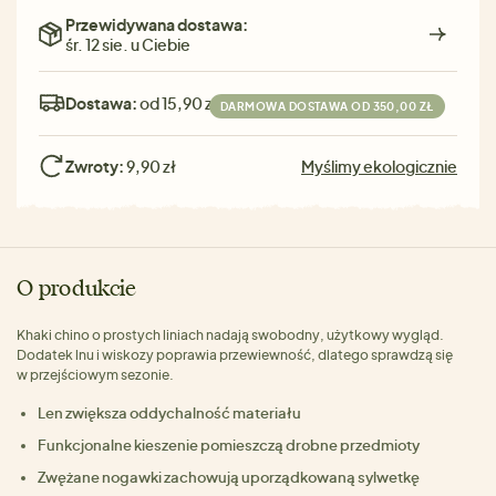
Przewidywana dostawa:
śr. 12 sie. u Ciebie
Dostawa:
od 15,90 zł
DARMOWA DOSTAWA OD 350,00 ZŁ
Zwroty:
9,90 zł
Myślimy ekologicznie
O produkcie
Khaki chino o prostych liniach nadają swobodny, użytkowy wygląd.
Dodatek lnu i wiskozy poprawia przewiewność, dlatego sprawdzą się
w przejściowym sezonie.
Len zwiększa oddychalność materiału
Funkcjonalne kieszenie pomieszczą drobne przedmioty
Zwężane nogawki zachowują uporządkowaną sylwetkę