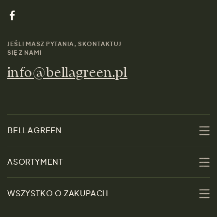
JEŚLI MASZ PYTANIA, SKONTAKTUJ
SIĘ Z NAMI
info@bellagreen.pl
BELLAGREEN
O nas
ASORTYMENT
Zrównoważoność
Promocje
WSZYSTKO O ZAKUPACH
Materiały
Kobiety