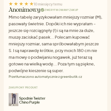
10 miesięcy temu
Anonimowy
ZWERYFIKOWANY ZAKUP
Mimo tabelę zaryzykowałam mniejszy rozmiar (M),
pasowały świetnie. Dopóki ich nie wyprałam –
jeszcze się rozciągnęły (!) i są na mnie za duże,
muszę zaciskać pasek... Polecam kupować
mniejszy rozmiar, sama spróbowałabym jeszcze
S. I są naprawdę krótkie, przy moich 180 cm nie
ma mowy o podwijaniu nogawek, już teraz są
gotowe na wielką wodę... Poza tym są piękne,
podwójne kieszenie są super.
Przetłumaczono automatycznie z greenbutik.cz
ZAKUPIONY PRODUKT
Spodnie Twister
Chino Purple