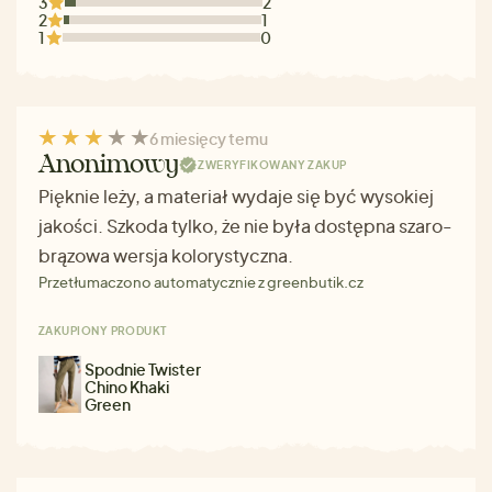
3
2
2
1
1
0
6 miesięcy temu
Anonimowy
ZWERYFIKOWANY ZAKUP
Pięknie leży, a materiał wydaje się być wysokiej
jakości. Szkoda tylko, że nie była dostępna szaro-
brązowa wersja kolorystyczna.
Przetłumaczono automatycznie z greenbutik.cz
ZAKUPIONY PRODUKT
Spodnie Twister
Chino Khaki
Green