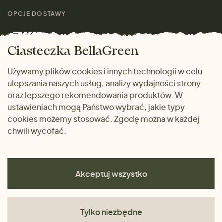
Przewodnik po
Skontaktuj się z nami
rozmiarach
OPCJE DOSTAWY
Mężczyźni
Marki
Zwrot towaru
Dom i wnętrze
Ciasteczka BellaGreen
Życzliwy magazyn
Wysyłka i płatność
Prezenty
Używamy plików cookies i innych technologii w celu
METODY PŁATNOŚCI
ulepszania naszych usług, analizy wydajności strony
Dlaczego warto kupować
oraz lepszego rekomendowania produktów. W
u nas
ustawieniach mogą Państwo wybrać, jakie typy
cookies możemy stosować. Zgodę można w każdej
chwili wycofać.
Akceptuj wszystko
Tylko niezbędne