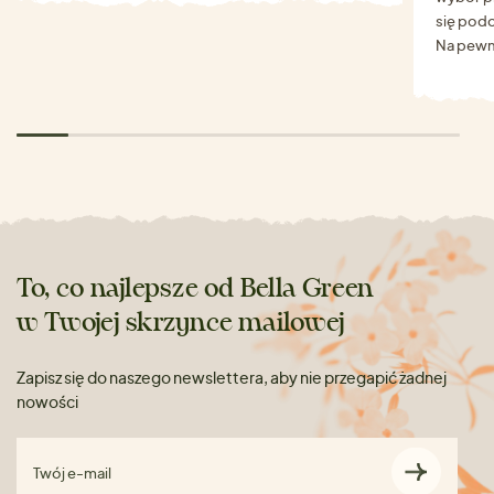
się podo
Na pewn
To, co najlepsze od Bella Green
w Twojej skrzynce mailowej
Zapisz się do naszego newslettera, aby nie przegapić żadnej
nowości
Twój e-mail