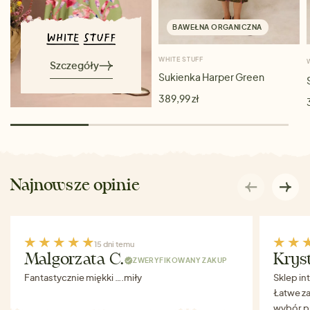
BAWEŁNA ORGANICZNA
WHITE STUFF
Szczegóły
Sukienka Harper Green
389,99 zł
Najnowsze opinie
15 dni temu
Malgorzata C.
Krys
ZWERYFIKOWANY ZAKUP
Fantastycznie miękki ….miły
Sklep in
Łatwe za
wybór p