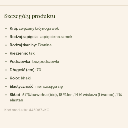
Szczegóły produktu
Krój:
zwężany krój nogawek
Rodzaj zapięcia:
zapięcie na zamek
Rodzaj tkaniny:
Tkanina
Kieszenie:
tak
Podszewka:
bez podszewki
Długość (cm):
70
Kolor:
khaki
Elastyczność:
nie rozciąga się
Skład:
67 % bawełna (bio), 18 % len, 14 % wiskoza (Livaeco), 1 %
elastan
Kod produktu: 445087-KG