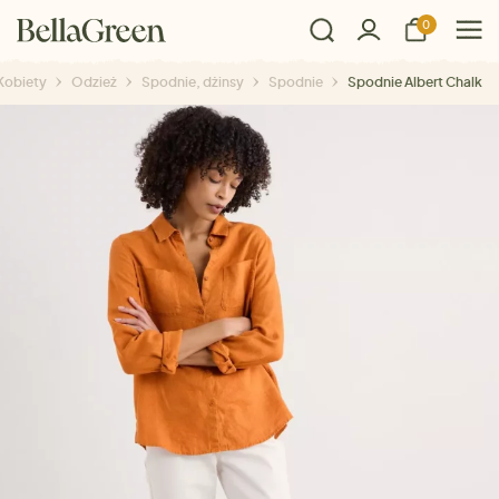
0
Kobiety
Odzież
Spodnie, dżinsy
Spodnie
Spodnie Albert Chalk