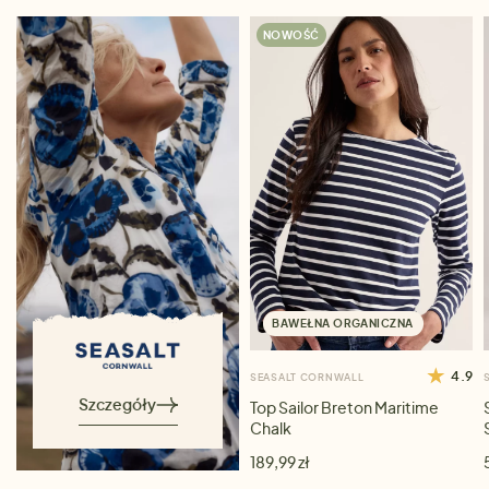
NOWOŚĆ
BAWEŁNA ORGANICZNA
4.9
SEASALT CORNWALL
Szczegóły
Top Sailor Breton Maritime
Chalk
189,99 zł