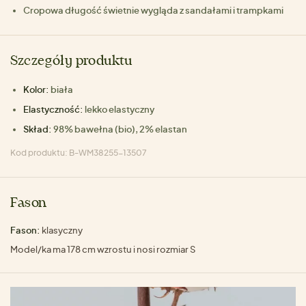
Cropowa długość świetnie wygląda z sandałami i trampkami
Szczegóły produktu
Kolor:
biała
Elastyczność:
lekko elastyczny
Skład:
98% bawełna (bio), 2% elastan
Kod produktu: B-WM38255-13507
Fason
Fason:
klasyczny
Model/ka ma 178 cm wzrostu i nosi rozmiar S