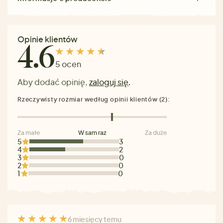
Opinie klientów
4.6
5 ocen
Aby dodać opinię,
zaloguj się
.
Rzeczywisty rozmiar według opinii klientów (2):
Za małe
W sam raz
Za duże
5
3
4
2
3
0
2
0
1
0
6 miesięcy temu