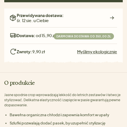
Przewidywana dostawa:
śr. 12 sie. u Ciebie
Dostawa:
od 15,90 zł
DARMOWA DOSTAWA OD 350,00 ZŁ
Zwroty:
9,90 zł
Myślimy ekologicznie
O produkcie
Jasne spodnie crop wprowadzają lekkość do letnich zestawów i łatwo je
stylizować. Delikatna elastyczność i zapięcie w pasie gwarantują pewne
dopasowanie.
Bawełna organiczna chłodzi i zapewnia komfort w upały
Szlufki pozwalają dodać pasek, by uzupełnić stylizację