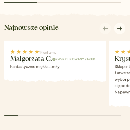
Najnowsze opinie
14 dni temu
Malgorzata C.
Krys
ZWERYFIKOWANY ZAKUP
Fantastycznie miękki ….miły
Sklep in
Łatwe za
wybór p
się podo
Na pewn