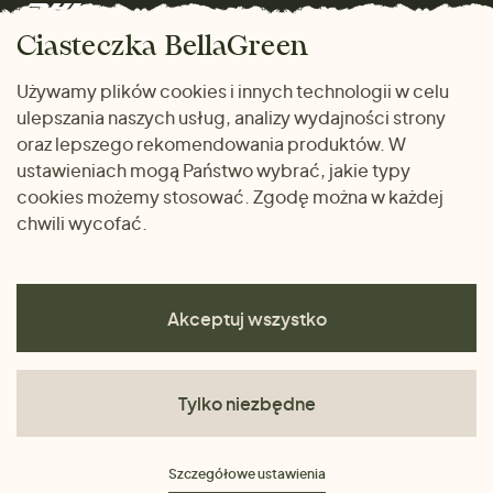
Marki
Zwrot towaru
Dom i wnętrze
Ciasteczka BellaGreen
Życzliwy magazyn
Wysyłka i płatność
Prezenty
Używamy plików cookies i innych technologii w celu
METODY PŁATNOŚCI
ulepszania naszych usług, analizy wydajności strony
Dlaczego warto kupować
oraz lepszego rekomendowania produktów. W
u nas
ustawieniach mogą Państwo wybrać, jakie typy
cookies możemy stosować. Zgodę można w każdej
chwili wycofać.
Akceptuj wszystko
Tylko niezbędne
Regulamin
Szczegółowe ustawienia