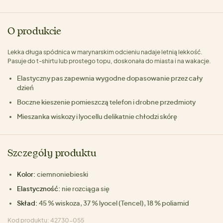
O produkcie
Lekka długa spódnica w marynarskim odcieniu nadaje letnią lekkość.
Pasuje do t-shirtu lub prostego topu, doskonała do miasta i na wakacje.
Elastyczny pas zapewnia wygodne dopasowanie przez cały
dzień
Boczne kieszenie pomieszczą telefon i drobne przedmioty
Mieszanka wiskozy i lyocellu delikatnie chłodzi skórę
Szczegóły produktu
Kolor:
ciemnoniebieski
Elastyczność:
nie rozciąga się
Skład:
45 % wiskoza, 37 % lyocel (Tencel), 18 % poliamid
Kod produktu: 42730-055