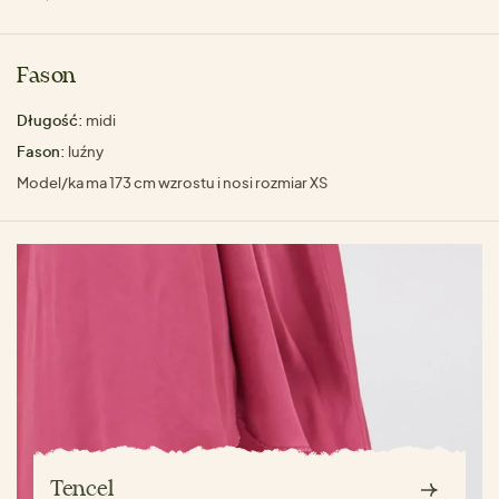
Fason
Długość:
midi
Fason:
luźny
Model/ka ma 173 cm wzrostu i nosi rozmiar XS
Tencel