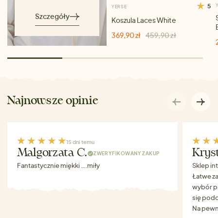
5
YERSE
Szczegóły
Koszula Laces White
369,90 zł
459,90 zł
Najnowsze opinie
15 dni temu
Malgorzata C.
Krys
ZWERYFIKOWANY ZAKUP
Fantastycznie miękki ….miły
Sklep in
Łatwe za
wybór p
się podo
Na pewn