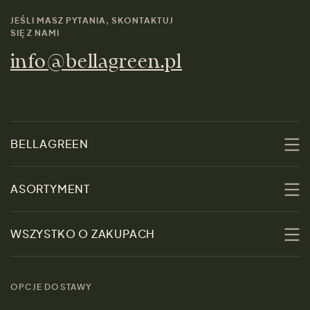
JEŚLI MASZ PYTANIA, SKONTAKTUJ
SIĘ Z NAMI
info@bellagreen.pl
BELLAGREEN
O nas
ASORTYMENT
Zrównoważoność
Promocje
WSZYSTKO O ZAKUPACH
Materiały
Kobiety
Przewodnik po
Skontaktuj się z nami
rozmiarach
OPCJE DOSTAWY
Mężczyźni