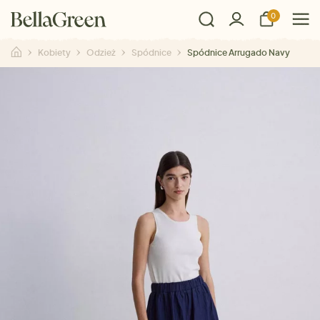
0
Kobiety
Odzież
Spódnice
Spódnice Arrugado Navy