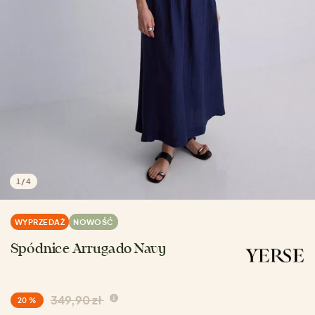
1
/
4
WYPRZEDAŻ
NOWOŚĆ
Spódnice Arrugado Navy
349,90 zł
20 %