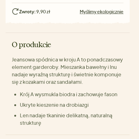
Zwroty:
9,90 zł
Myślimy ekologicznie
O produkcie
Jeansowa spódnica w kroju A to ponadczasowy
element garderoby. Mieszanka bawełny i lnu
nadaje wyraźną strukturę i świetnie komponuje
się z kozakami oraz sandałami.
Krój A wysmukla biodra i zachowuje fason
Ukryte kieszenie na drobiazgi
Len nadaje tkaninie delikatną, naturalną
strukturę