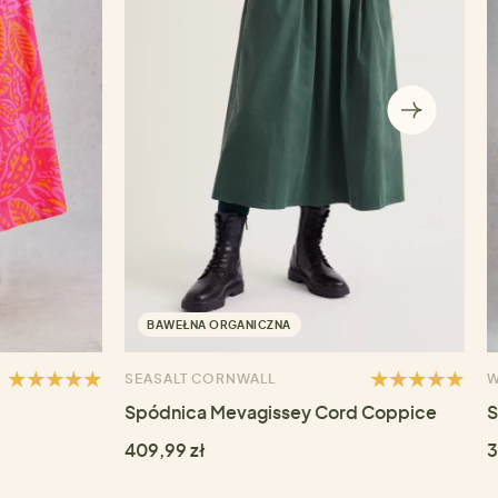
BAWEŁNA ORGANICZNA
SEASALT CORNWALL
W
Spódnica Mevagissey Cord Coppice
S
409,99 zł
3