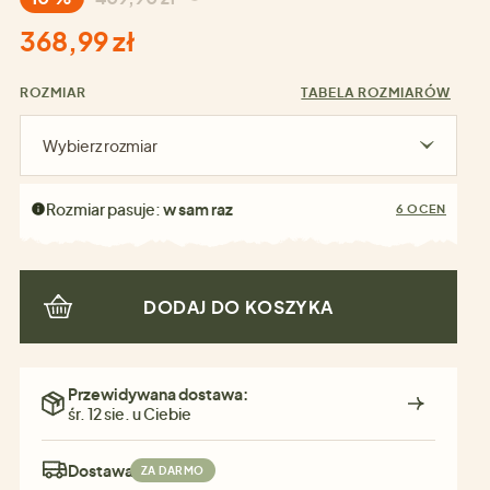
368,99 zł
ROZMIAR
TABELA ROZMIARÓW
Wybierz rozmiar
Rozmiar pasuje:
w sam raz
6 OCEN
DODAJ DO KOSZYKA
Przewidywana dostawa:
śr. 12 sie. u Ciebie
Dostawa:
ZA DARMO