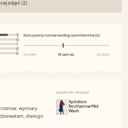
cej zdjęć (2)
5
Rzeczywisty rozmiar według opinii klientów (6):
0
1
0
0
Za małe
W sam raz
Za duże
ZAKUPIONY PRODUKT
Spódnice
Restharrow Mid
 rozmiar, wymiary
Wash
podziewałam, dlatego