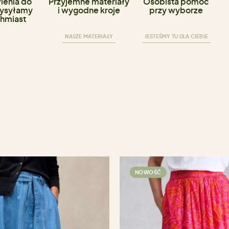
enia do
Przyjemne materiały
Osobista pomoc
ysyłamy
i wygodne kroje
przy wyborze
hmiast
NASZE MATERIAŁY
JESTEŚMY TU DLA CIEBIE
NOWOŚĆ