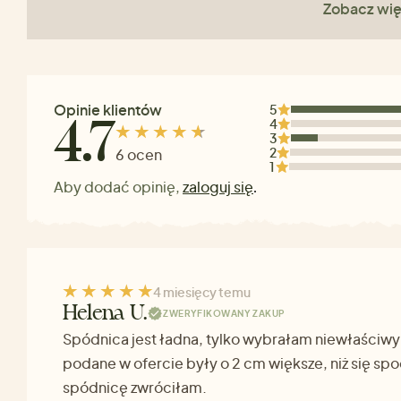
Zobacz wię
Opinie klientów
5
4
4.7
3
2
6 ocen
1
Aby dodać opinię,
zaloguj się
.
4 miesięcy temu
Helena U.
ZWERYFIKOWANY ZAKUP
Spódnica jest ładna, tylko wybrałam niewłaściwy
podane w ofercie były o 2 cm większe, niż się s
spódnicę zwróciłam.