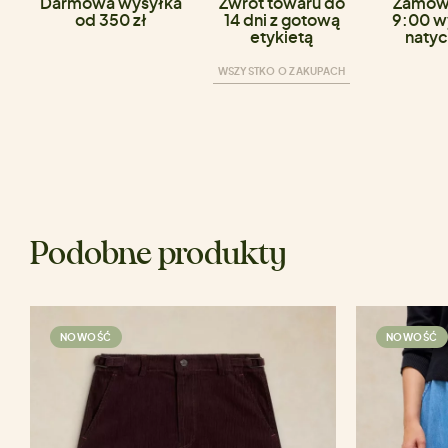
Darmowa wysyłka
Zwrot towaru do
Zamówi
od 350 zł
14 dni z gotową
9:00 w
etykietą
natyc
WSZYSTKO O ZAKUPACH
Podobne produkty
NOWOŚĆ
NOWOŚĆ