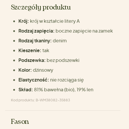
Szczegóły produktu
Krój:
krój w kształcie litery A
Rodzaj zapięcia:
boczne zapięcie na zamek
Rodzaj tkaniny:
denim
Kieszenie:
tak
Podszewka:
bez podszewki
Kolor:
dżinsowy
Elastyczność:
nie rozciąga się
Skład:
81% bawełna (bio), 19% len
Kod produktu: B-WM38082-35883
Fason