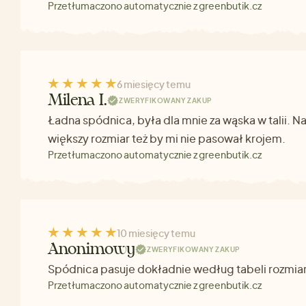
Przetłumaczono automatycznie z greenbutik.cz
6 miesięcy temu
Milena I.
ZWERYFIKOWANY ZAKUP
Ładna spódnica, była dla mnie za wąska w talii.
większy rozmiar też by mi nie pasował krojem.
Przetłumaczono automatycznie z greenbutik.cz
10 miesięcy temu
Anonimowy
ZWERYFIKOWANY ZAKUP
Spódnica pasuje dokładnie według tabeli rozmia
Przetłumaczono automatycznie z greenbutik.cz