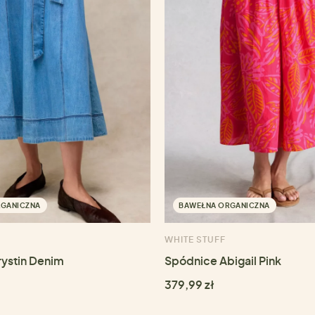
RGANICZNA
BAWEŁNA ORGANICZNA
WHITE STUFF
ystin Denim
Spódnice Abigail Pink
379,99 zł