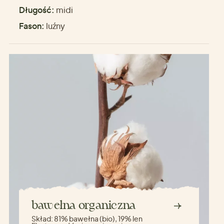
Długość:
midi
Fason:
luźny
bawełna organiczna
Skład:
81% bawełna (bio), 19% len