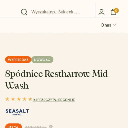
0
O nas
O nas
O nas
O nas
O nas
WYPRZEDAŻ
NOWOŚĆ
Spódnice Restharrow Mid
Wash
(6)
PRZECZYTAJ RECENZJE
10 %
409,90 zł