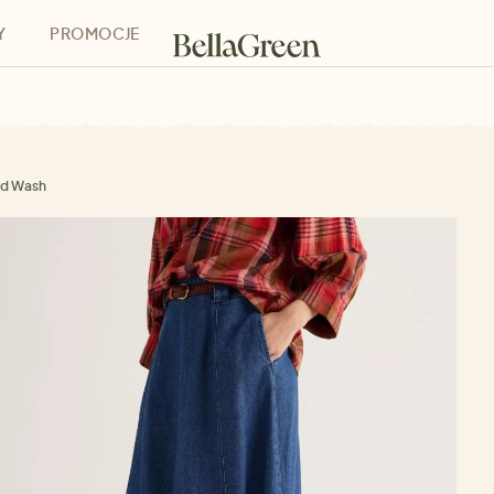
Y
PROMOCJE
h
Bony podarunkowe
id Wash