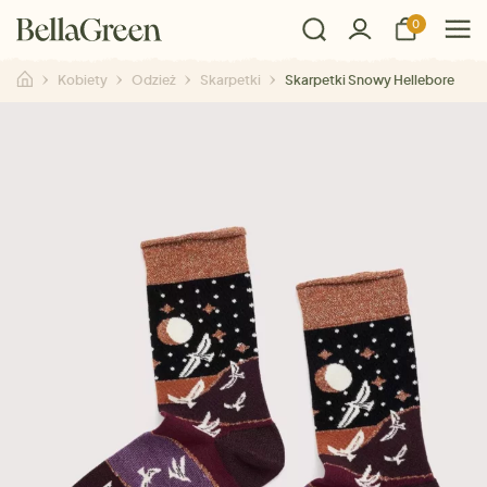
0
Kobiety
Odzież
Skarpetki
Skarpetki Snowy Hellebore