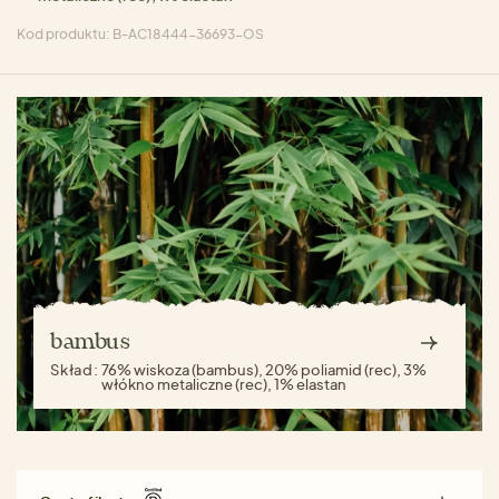
Kod produktu: B-AC18444-36693-OS
bambus
Skład:
76% wiskoza (bambus), 20% poliamid (rec), 3%
włókno metaliczne (rec), 1% elastan