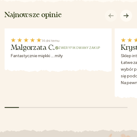
Najnowsze opinie
14 dni temu
Malgorzata C.
Krys
ZWERYFIKOWANY ZAKUP
Fantastycznie miękki ….miły
Sklep in
Łatwe za
wybór p
się podo
Na pewn