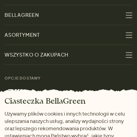
BELLAGREEN
O nas
ASORTYMENT
Zrównoważoność
Promocje
WSZYSTKO O ZAKUPACH
Materiały
Kobiety
Przewodnik po
Skontaktuj się z nami
rozmiarach
OPCJE DOSTAWY
Mężczyźni
Marki
Zwrot towaru
Dom i wnętrze
Ciasteczka BellaGreen
Życzliwy magazyn
Wysyłka i płatność
Prezenty
Używamy plików cookies i innych technologii w celu
METODY PŁATNOŚCI
ulepszania naszych usług, analizy wydajności strony
Dlaczego warto kupować
oraz lepszego rekomendowania produktów. W
u nas
ustawieniach mogą Państwo wybrać, jakie typy