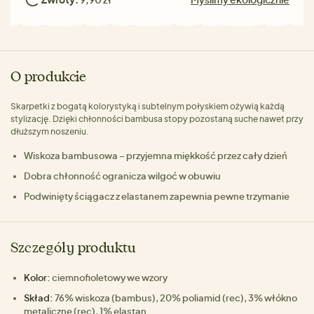
O produkcie
Skarpetki z bogatą kolorystyką i subtelnym połyskiem ożywią każdą
stylizację. Dzięki chłonności bambusa stopy pozostaną suche nawet przy
dłuższym noszeniu.
Wiskoza bambusowa – przyjemna miękkość przez cały dzień
Dobra chłonność ogranicza wilgoć w obuwiu
Podwinięty ściągacz z elastanem zapewnia pewne trzymanie
Szczegóły produktu
Kolor:
ciemnofioletowy we wzory
Skład:
76% wiskoza (bambus), 20% poliamid (rec), 3% włókno
metaliczne (rec), 1% elastan