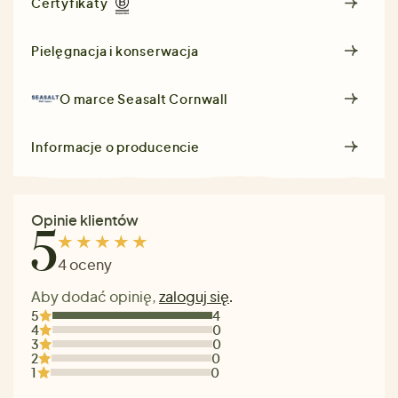
Certyfikaty
Pielęgnacja i konserwacja
O marce
Seasalt Cornwall
Informacje o producencie
Opinie klientów
5
4 oceny
Aby dodać opinię,
zaloguj się
.
5
4
4
0
3
0
2
0
1
0