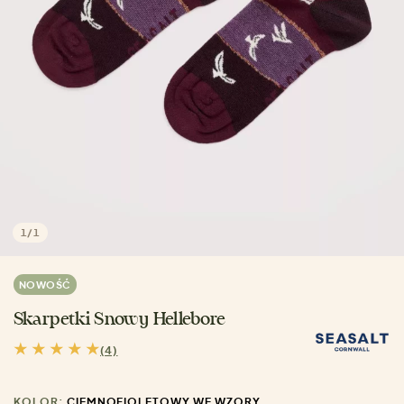
1
/
1
NOWOŚĆ
Skarpetki Snowy Hellebore
(4)
KOLOR:
CIEMNOFIOLETOWY WE WZORY