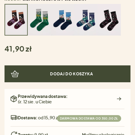
41,90 zł
DODAJ DO KOSZYKA
Przewidywana dostawa:
śr. 12 sie. u Ciebie
Dostawa:
od 15,90 zł
DARMOWA DOSTAWA OD 350,00 ZŁ
Zwroty:
9,90 zł
Myślimy ekologicznie