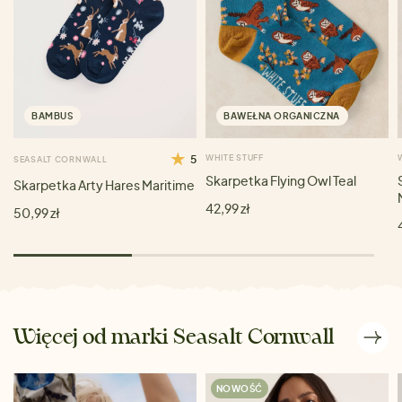
BAMBUS
BAWEŁNA ORGANICZNA
5
WHITE STUFF
SEASALT CORNWALL
Skarpetka Flying Owl Teal
Skarpetka Arty Hares Maritime
42,99 zł
50,99 zł
Więcej od marki Seasalt Cornwall
NOWOŚĆ