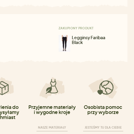
ZAKUPIONY PRODUKT
Legginsy Faribaa
Black
enia do
Przyjemne materiały
Osobista pomoc
ysyłamy
i wygodne kroje
przy wyborze
hmiast
NASZE MATERIAŁY
JESTEŚMY TU DLA CIEBIE