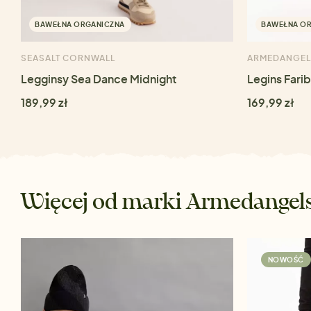
BAWEŁNA ORGANICZNA
BAWEŁNA O
SEASALT CORNWALL
ARMEDANGEL
Legginsy Sea Dance Midnight
Legins Fari
189,99 zł
169,99 zł
Więcej od marki Armedangel
NOWOŚĆ