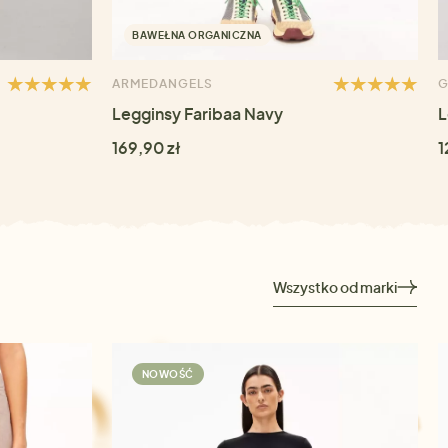
BAWEŁNA ORGANICZNA
ARMEDANGELS
G
Legginsy Faribaa Navy
L
169,90 zł
1
Wszystko od marki
NOWOŚĆ