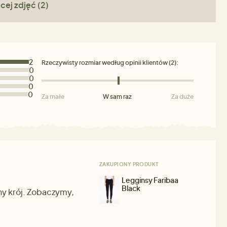
cej zdjęć (2)
2
Rzeczywisty rozmiar według opinii klientów (2):
0
0
0
0
Za małe
W sam raz
Za duże
ZAKUPIONY PRODUKT
Legginsy Faribaa
Black
y krój. Zobaczymy,