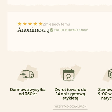
2 miesięcy temu
Anonimowy
ZWERYFIKOWANY ZAKUP
Darmowa wysyłka
Zwrot towaru do
Zamówi
od 350 zł
14 dni z gotową
9:00 w
etykietą
natyc
WSZYSTKO O ZAKUPACH