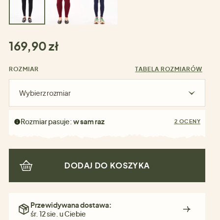
169,90 zł
ROZMIAR
TABELA ROZMIARÓW
Wybierz rozmiar
Rozmiar pasuje:
w sam raz
2 OCENY
DODAJ DO KOSZYKA
Przewidywana dostawa:
śr. 12 sie. u Ciebie