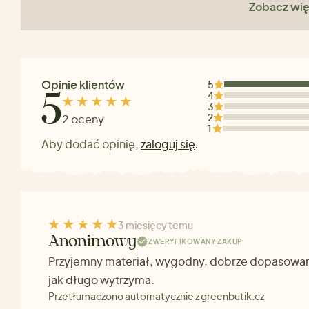
Zobacz wię
Opinie klientów
5
4
5
3
2
2 oceny
1
Aby dodać opinię,
zaloguj się
.
3 miesięcy temu
Anonimowy
ZWERYFIKOWANY ZAKUP
Przyjemny materiał, wygodny, dobrze dopasowan
jak długo wytrzyma.
Przetłumaczono automatycznie z greenbutik.cz