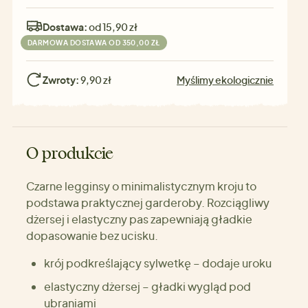
Dostawa:
od 15,90 zł
DARMOWA DOSTAWA OD 350,00 ZŁ
Zwroty:
9,90 zł
Myślimy ekologicznie
O produkcie
Czarne legginsy o minimalistycznym kroju to
podstawa praktycznej garderoby. Rozciągliwy
dżersej i elastyczny pas zapewniają gładkie
dopasowanie bez ucisku.
krój podkreślający sylwetkę – dodaje uroku
elastyczny dżersej – gładki wygląd pod
ubraniami