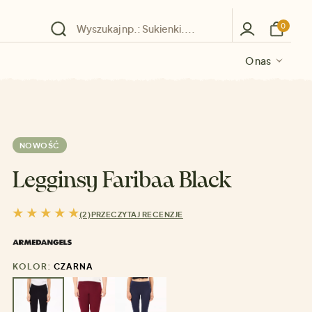
0
O nas
O nas
O nas
O nas
O nas
NOWOŚĆ
Legginsy Faribaa Black
(2)
PRZECZYTAJ RECENZJE
KOLOR:
CZARNA