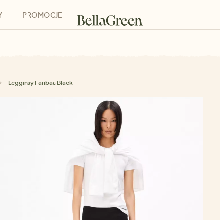
Y
PROMOCJE
h
Bony podarunkowe
Legginsy Faribaa Black