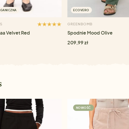
RGANICZNA
ECOVERO
S
GREENBOMB
baa Velvet Red
Spodnie Mood Olive
209,99 zł
s
NOWOŚĆ