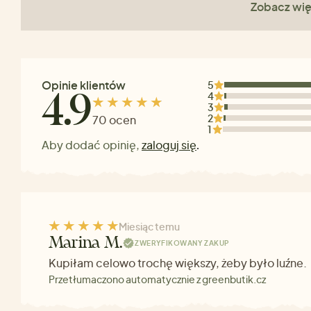
Zobacz wię
Opinie klientów
5
4
4.9
3
2
70 ocen
1
Aby dodać opinię,
zaloguj się
.
Miesiąc temu
Marina M.
ZWERYFIKOWANY ZAKUP
Kupiłam celowo trochę większy, żeby było luźne.
Przetłumaczono automatycznie z greenbutik.cz