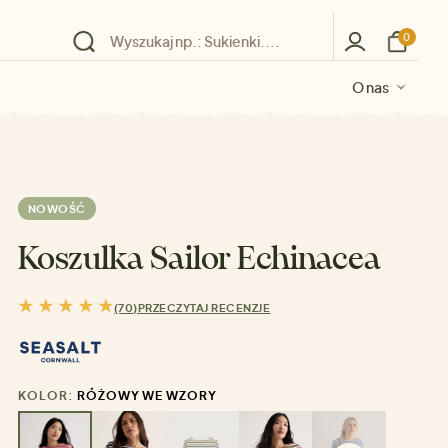
0
O nas
O nas
O nas
O nas
O nas
NOWOŚĆ
Koszulka Sailor Echinacea
(70)
PRZECZYTAJ RECENZJE
KOLOR:
RÓŻOWY WE WZORY