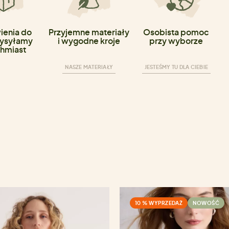
enia do
Przyjemne materiały
Osobista pomoc
ysyłamy
i wygodne kroje
przy wyborze
hmiast
NASZE MATERIAŁY
JESTEŚMY TU DLA CIEBIE
10 % WYPRZEDAŻ
NOWOŚĆ