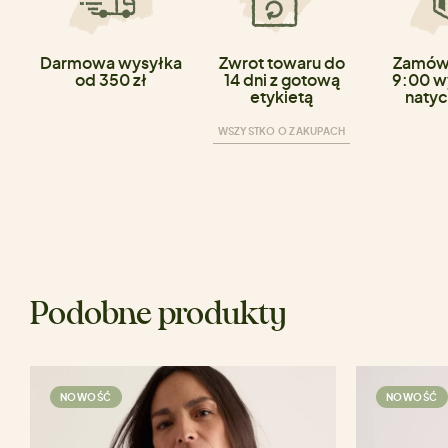
Darmowa wysyłka
Zwrot towaru do
Zamówi
od 350 zł
14 dni z gotową
9:00 w
etykietą
natyc
WSZYSTKO O ZAKUPACH
Podobne produkty
NOWOŚĆ
NOWOŚĆ