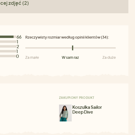
cej zdjęć (2)
66
Rzeczywisty rozmiar według opinii klientów (34):
1
2
1
0
Za małe
W sam raz
Za duże
ZAKUPIONY PRODUKT
Koszulka Sailor
Deep Dive