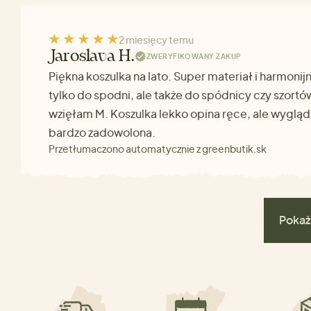
2 miesięcy temu
Jaroslava H.
ZWERYFIKOWANY ZAKUP
Piękna koszulka na lato. Super materiał i harmonijn
tylko do spodni, ale także do spódnicy czy szortó
wzięłam M. Koszulka lekko opina ręce, ale wygląd
bardzo zadowolona.
Przetłumaczono automatycznie z greenbutik.sk
Pokaż