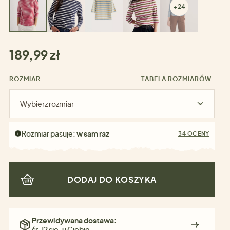
+24
189,99 zł
ROZMIAR
TABELA ROZMIARÓW
Wybierz rozmiar
Rozmiar pasuje:
w sam raz
34 OCENY
DODAJ DO KOSZYKA
Przewidywana dostawa:
śr. 12 sie. u Ciebie