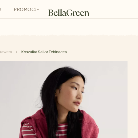
Y
PROMOCJE
h
Bony podarunkowe
rękawem
Koszulka Sailor Echinacea