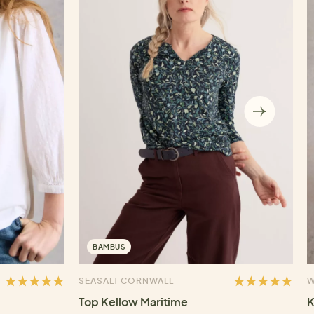
BAMBUS
SEASALT CORNWALL
W
Top Kellow Maritime
K