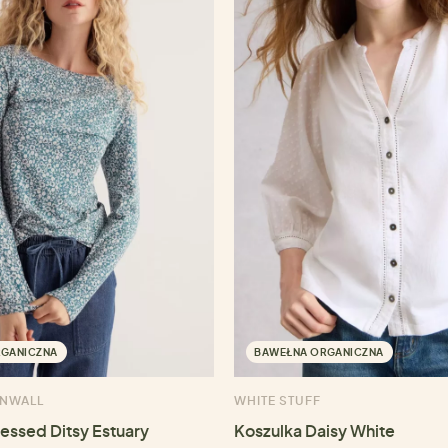
RGANICZNA
BAWEŁNA ORGANICZNA
RNWALL
WHITE STUFF
ressed Ditsy Estuary
Koszulka Daisy White