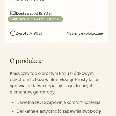
Dostawa:
od 15,90 zł
DARMOWA DOSTAWA OD 350,00 ZŁ
Zwroty:
9,90 zł
Myślimy ekologicznie
O produkcie
Klasyczny top o prostym kroju z łódkowym
dekoltem to baza wielu stylizacji. Prosty fason
sprawia, że łatwo dopasujesz go do innych
elementów garderoby.
Bawełna GOTS zapewnia komfort noszenia.
Delikatna elastyczność zapewnia swobodę