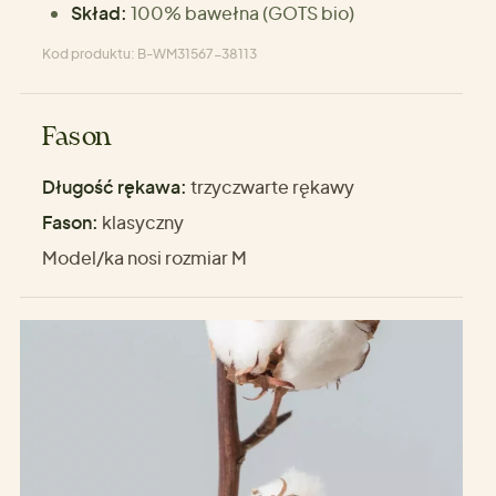
Skład:
100% bawełna (GOTS bio)
Kod produktu: B-WM31567-38113
Fason
Długość rękawa:
trzyczwarte rękawy
Fason:
klasyczny
Model/ka nosi rozmiar M