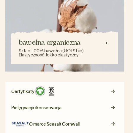
bawełna organiczna
Skład:
100% bawełna (GOTS bio)
Elastyczność:
lekko elastyczny
Certyfikaty
Pielęgnacja i konserwacja
O marce
Seasalt Cornwall