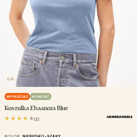
1
/
6
WYPRZEDAŻ
NOWOŚĆ
Koszulka Ebaanora Blue
(2)
KOLOR:
NIEBIESKO-SZARY