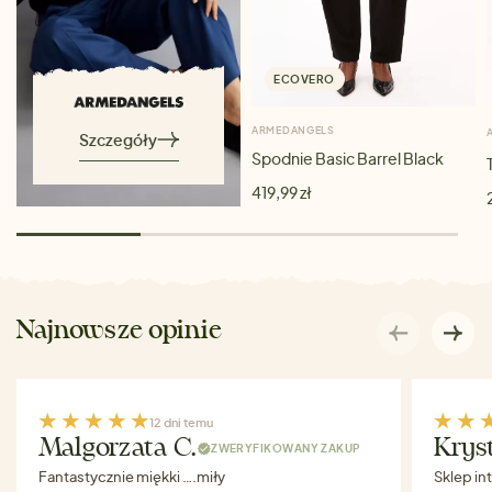
ECOVERO
ARMEDANGELS
Szczegóły
Spodnie Basic Barrel Black
419,99 zł
Najnowsze opinie
12 dni temu
Malgorzata C.
Krys
ZWERYFIKOWANY ZAKUP
Fantastycznie miękki ….miły
Sklep in