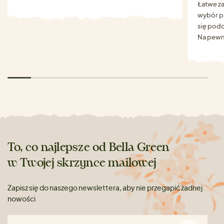
Łatwe za
wybór p
się podo
Na pewn
To, co najlepsze od Bella Green
w Twojej skrzynce mailowej
Zapisz się do naszego newslettera, aby nie przegapić żadnej
nowości