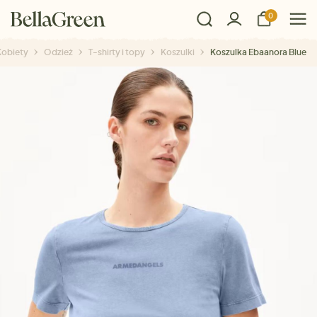
0
Kobiety
Odzież
T-shirty i topy
Koszulki
Koszulka Ebaanora Blue