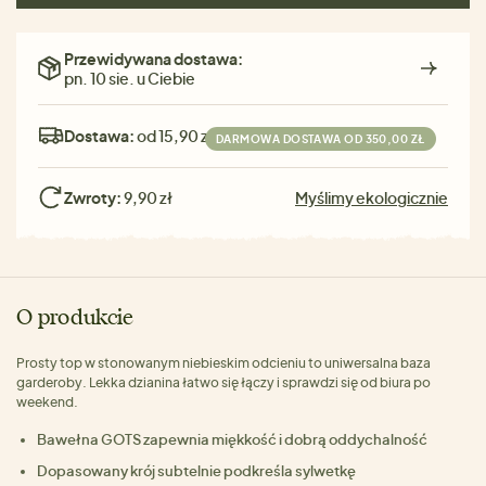
Przewidywana dostawa:
pn. 10 sie. u Ciebie
Dostawa:
od 15,90 zł
DARMOWA DOSTAWA OD 350,00 ZŁ
Zwroty:
9,90 zł
Myślimy ekologicznie
O produkcie
Prosty top w stonowanym niebieskim odcieniu to uniwersalna baza
garderoby. Lekka dzianina łatwo się łączy i sprawdzi się od biura po
weekend.
Bawełna GOTS zapewnia miękkość i dobrą oddychalność
Dopasowany krój subtelnie podkreśla sylwetkę