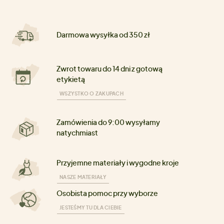
Darmowa wysyłka od 350 zł
Zwrot towaru do 14 dni z gotową
etykietą
WSZYSTKO O ZAKUPACH
Zamówienia do 9:00 wysyłamy
natychmiast
Przyjemne materiały i wygodne kroje
NASZE MATERIAŁY
Osobista pomoc przy wyborze
JESTEŚMY TU DLA CIEBIE