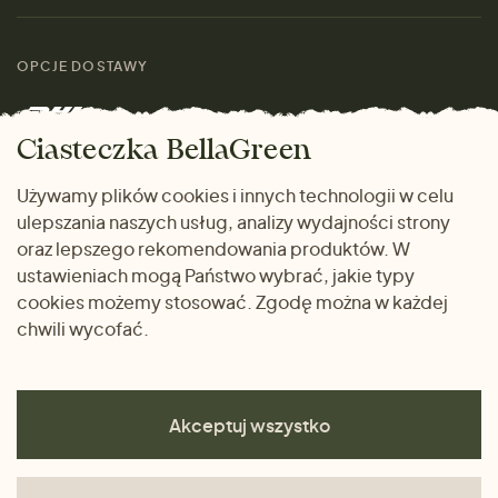
Materiały
Kobiety
Przewodnik po
Skontaktuj się z nami
rozmiarach
OPCJE DOSTAWY
Mężczyźni
Marki
Zwrot towaru
Dom i wnętrze
Ciasteczka BellaGreen
Życzliwy magazyn
Wysyłka i płatność
Prezenty
Używamy plików cookies i innych technologii w celu
METODY PŁATNOŚCI
ulepszania naszych usług, analizy wydajności strony
Dlaczego warto kupować
oraz lepszego rekomendowania produktów. W
u nas
ustawieniach mogą Państwo wybrać, jakie typy
cookies możemy stosować. Zgodę można w każdej
chwili wycofać.
Akceptuj wszystko