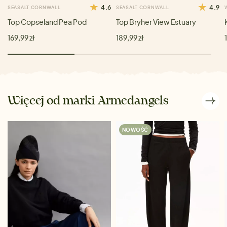
4.6
4.9
SEASALT CORNWALL
SEASALT CORNWALL
Top Copseland Pea Pod
Top Bryher View Estuary
169,99 zł
189,99 zł
Więcej od marki Armedangels
NOWOŚĆ