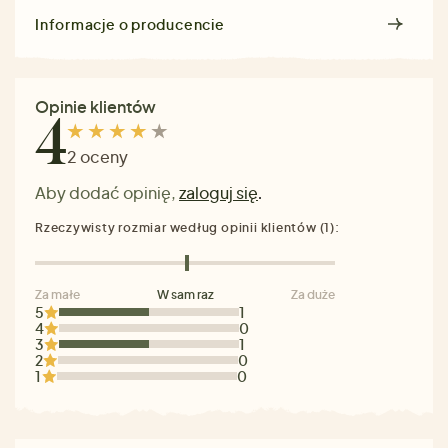
Informacje o producencie
Opinie klientów
4
2 oceny
Aby dodać opinię,
zaloguj się
.
Rzeczywisty rozmiar według opinii klientów (1):
Za małe
W sam raz
Za duże
5
1
4
0
3
1
2
0
1
0