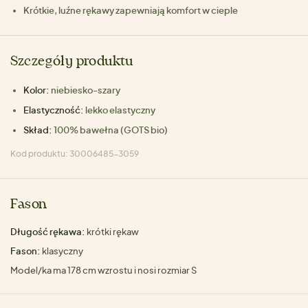
Krótkie, luźne rękawy zapewniają komfort w cieple
Szczegóły produktu
Kolor:
niebiesko-szary
Elastyczność:
lekko elastyczny
Skład:
100% bawełna (GOTS bio)
Kod produktu: 30006485-3059
Fason
Długość rękawa:
krótki rękaw
Fason:
klasyczny
Model/ka ma 178 cm wzrostu i nosi rozmiar S