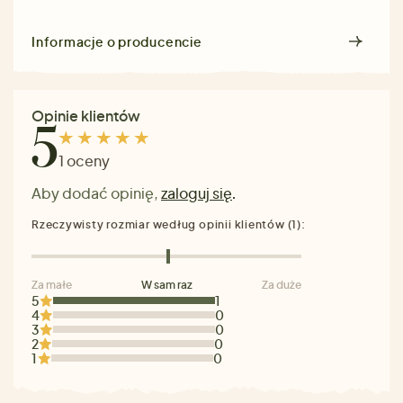
Informacje o producencie
Opinie klientów
5
1 oceny
Aby dodać opinię,
zaloguj się
.
Rzeczywisty rozmiar według opinii klientów (1):
Za małe
W sam raz
Za duże
5
1
4
0
3
0
2
0
1
0