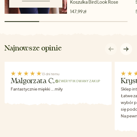
Koszulka Bird Look Rose
147,99 zł
Najnowsze opinie
13 dni temu
Malgorzata C.
Krys
ZWERYFIKOWANY ZAKUP
Fantastycznie miękki ….miły
Sklep in
Łatwe za
wybór p
się podo
Na pewn