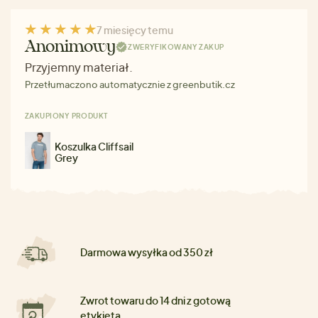
7 miesięcy temu
Anonimowy
ZWERYFIKOWANY ZAKUP
Przyjemny materiał.
Przetłumaczono automatycznie z greenbutik.cz
ZAKUPIONY PRODUKT
Koszulka Cliffsail
Grey
Darmowa wysyłka od 350 zł
Zwrot towaru do 14 dni z gotową
etykietą