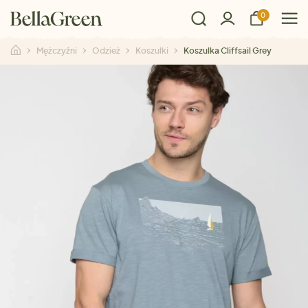
0
Mężczyźni
Odzież
Koszulki
Koszulka Cliffsail Grey