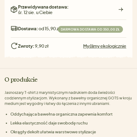
Przewidywana dostawa:
śr. 12 sie. u Ciebie
Dostawa:
od 15,90 zł
DARMOWA DOSTAWA OD 350,00 ZŁ
Zwroty:
9,90 zł
Myślimy ekologicznie
O produkcie
Jasnoszary T-shirt z marynistycznym nadrukiem doda świeżości
codziennym stylizacjom. Wykonany z bawełny organicznej GOTS w kroju
medium jest wygodny i łatwy do łączenia z innymi ubraniami.
Oddychająca bawełna organiczna zapewnia komfort
Lekka elastyczność daje swobodę ruchu
Okrągły dekolt ułatwia warstwowe stylizacje