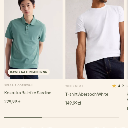
BAWEŁNA ORGANICZNA
SEASALT CORNWALL
4.9
WHITE STUFF
Koszulka Balefire Sardine
T-shirt Abersoch White
229,99 zł
149,99 zł