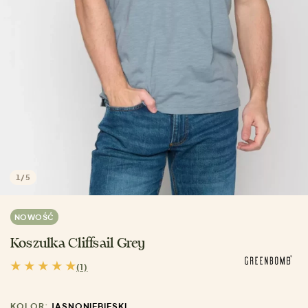
1
/
5
NOWOŚĆ
Koszulka Cliffsail Grey
(1)
KOLOR:
JASNONIEBIESKI