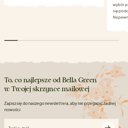
wybór p
się podo
Na pewn
To, co najlepsze od Bella Green
w Twojej skrzynce mailowej
Zapisz się do naszego newslettera, aby nie przegapić żadnej
nowości