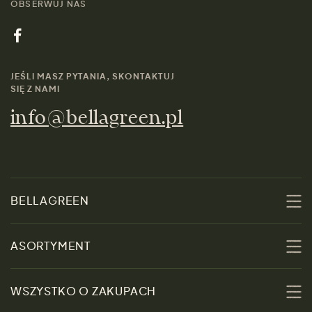
OBSERWUJ NAS
JEŚLI MASZ PYTANIA, SKONTAKTUJ
SIĘ Z NAMI
info@bellagreen.pl
BELLAGREEN
O nas
ASORTYMENT
Zrównoważoność
Promocje
WSZYSTKO O ZAKUPACH
Materiały