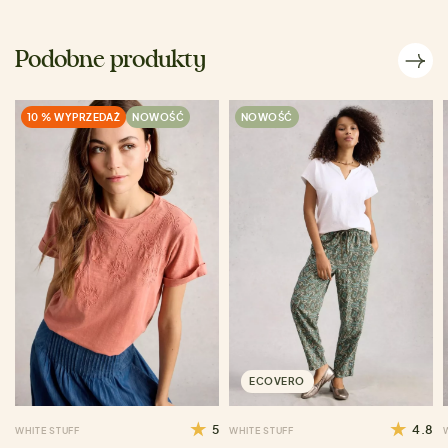
Podobne produkty
10 % WYPRZEDAŻ
NOWOŚĆ
NOWOŚĆ
ECOVERO
5
4.8
WHITE STUFF
WHITE STUFF