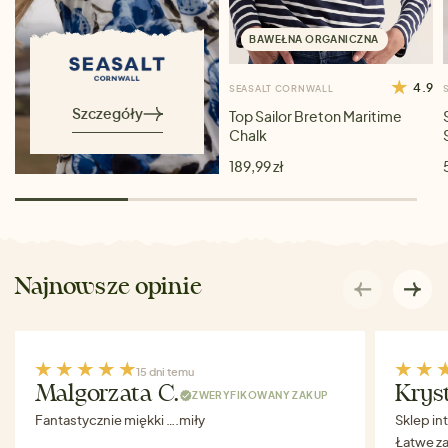
BAWEŁNA ORGANICZNA
4.9
SEASALT CORNWALL
Szczegóły
Top Sailor Breton Maritime
Chalk
189,99 zł
Najnowsze opinie
15 dni temu
Malgorzata C.
Krys
ZWERYFIKOWANY ZAKUP
Fantastycznie miękki ….miły
Sklep in
Łatwe za