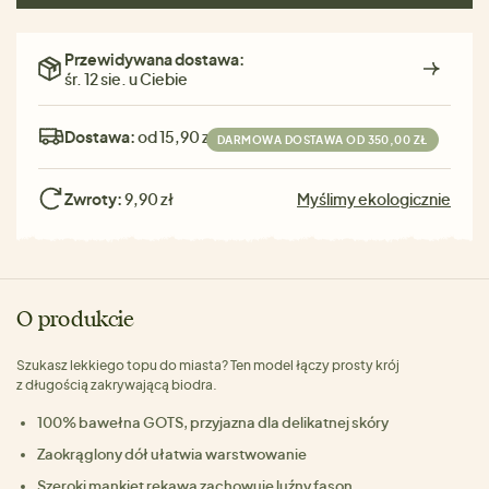
Przewidywana dostawa:
śr. 12 sie. u Ciebie
Dostawa:
od 15,90 zł
DARMOWA DOSTAWA OD 350,00 ZŁ
Zwroty:
9,90 zł
Myślimy ekologicznie
O produkcie
Szukasz lekkiego topu do miasta? Ten model łączy prosty krój
z długością zakrywającą biodra.
100% bawełna GOTS, przyjazna dla delikatnej skóry
Zaokrąglony dół ułatwia warstwowanie
Szeroki mankiet rękawa zachowuje luźny fason