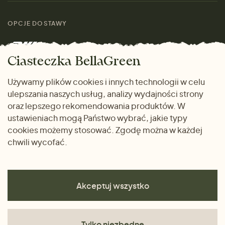
Kobiety
Przewodnik po
Skontaktuj się z nami
rozmiarach
OPCJE DOSTAWY
Mężczyźni
Marki
Zwrot towaru
Dom i wnętrze
Ciasteczka BellaGreen
Życzliwy magazyn
Wysyłka i płatność
Prezenty
Używamy plików cookies i innych technologii w celu
METODY PŁATNOŚCI
ulepszania naszych usług, analizy wydajności strony
Dlaczego warto kupować
oraz lepszego rekomendowania produktów. W
u nas
ustawieniach mogą Państwo wybrać, jakie typy
cookies możemy stosować. Zgodę można w każdej
chwili wycofać.
Akceptuj wszystko
Tylko niezbędne