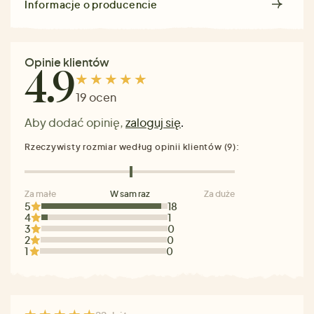
Informacje o producencie
Opinie klientów
4.9
19 ocen
Aby dodać opinię,
zaloguj się
.
Rzeczywisty rozmiar według opinii klientów (9):
Za małe
W sam raz
Za duże
5
18
4
1
3
0
2
0
1
0