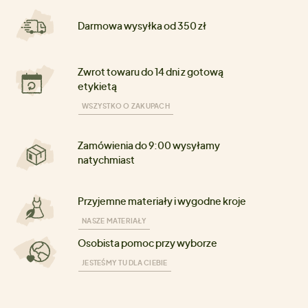
Darmowa wysyłka od 350 zł
Zwrot towaru do 14 dni z gotową
etykietą
WSZYSTKO O ZAKUPACH
Zamówienia do 9:00 wysyłamy
natychmiast
Przyjemne materiały i wygodne kroje
NASZE MATERIAŁY
Osobista pomoc przy wyborze
JESTEŚMY TU DLA CIEBIE