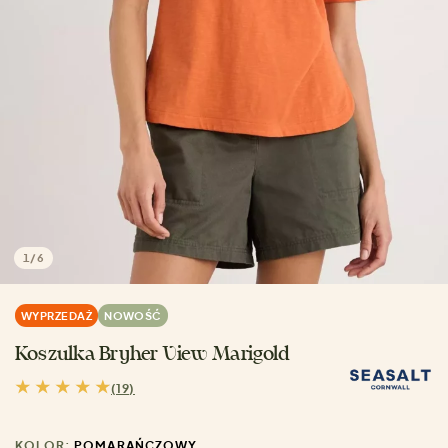
1
/
6
WYPRZEDAŻ
NOWOŚĆ
Koszulka Bryher View Marigold
(19)
KOLOR:
POMARAŃCZOWY