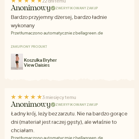
22 dni temu
Anonimowy
ZWERYFIKOWANY ZAKUP
Bardzo przyjemny dżersej, bardzo ładnie
wykonany
Przetłumaczono automatycznie z bellagreen.de
ZAKUPIONY PRODUKT
Koszulka Bryher
View Daisies
3 miesięcy temu
Anonimowy
ZWERYFIKOWANY ZAKUP
Ładny krój, leży bez zarzutu. Nie na bardzo gorące
dni (materiał jest raczej gęsty), ale właśnie to
chciałam.
Przetłumaczono automatycznie z bellagreen.de