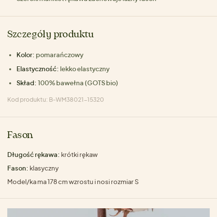
Szczegóły produktu
Kolor:
pomarańczowy
Elastyczność:
lekko elastyczny
Skład:
100% bawełna (GOTS bio)
Kod produktu: B-WM38021-15320
Fason
Długość rękawa:
krótki rękaw
Fason:
klasyczny
Model/ka ma 178 cm wzrostu i nosi rozmiar S