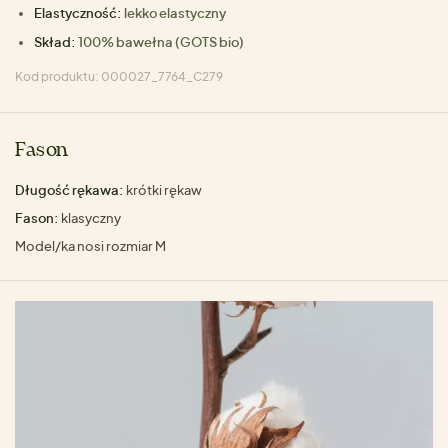
Elastyczność:
lekko elastyczny
Skład:
100% bawełna (GOTS bio)
Kod produktu: 000027_7764_C279
Fason
Długość rękawa:
krótki rękaw
Fason:
klasyczny
Model/ka nosi rozmiar M