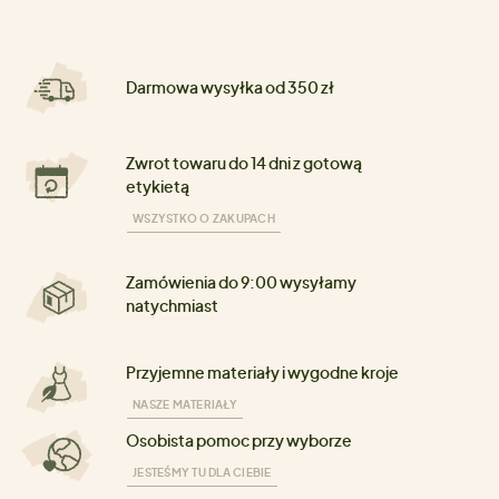
Darmowa wysyłka od 350 zł
Zwrot towaru do 14 dni z gotową
etykietą
WSZYSTKO O ZAKUPACH
Zamówienia do 9:00 wysyłamy
natychmiast
Przyjemne materiały i wygodne kroje
NASZE MATERIAŁY
Osobista pomoc przy wyborze
JESTEŚMY TU DLA CIEBIE