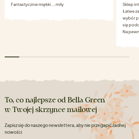
Fantastycznie miękki ….miły
Sklep in
Łatwe za
wybór p
się podo
Na pewn
To, co najlepsze od Bella Green
w Twojej skrzynce mailowej
Zapisz się do naszego newslettera, aby nie przegapić żadnej
nowości