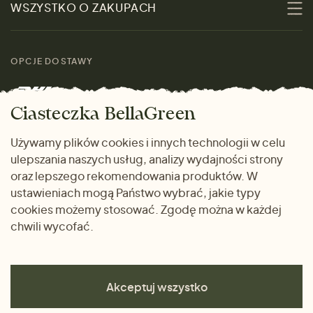
WSZYSTKO O ZAKUPACH
Materiały
Kobiety
Przewodnik po
Skontaktuj się z nami
rozmiarach
OPCJE DOSTAWY
Mężczyźni
Marki
Zwrot towaru
Dom i wnętrze
Ciasteczka BellaGreen
Życzliwy magazyn
Wysyłka i płatność
Prezenty
Używamy plików cookies i innych technologii w celu
METODY PŁATNOŚCI
ulepszania naszych usług, analizy wydajności strony
Dlaczego warto kupować
oraz lepszego rekomendowania produktów. W
u nas
ustawieniach mogą Państwo wybrać, jakie typy
cookies możemy stosować. Zgodę można w każdej
chwili wycofać.
Akceptuj wszystko