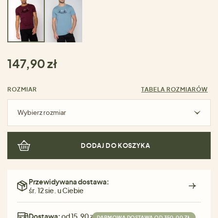
147,90 zł
ROZMIAR
TABELA ROZMIARÓW
Wybierz rozmiar
DODAJ DO KOSZYKA
Przewidywana dostawa:
śr. 12 sie. u Ciebie
Dostawa:
od 15,90 zł
DARMOWA DOSTAWA OD 350,00 ZŁ