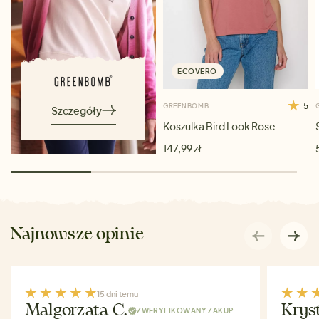
ECOVERO
5
GREENBOMB
Szczegóły
Koszulka Bird Look Rose
147,99 zł
Najnowsze opinie
15 dni temu
Malgorzata C.
Krys
ZWERYFIKOWANY ZAKUP