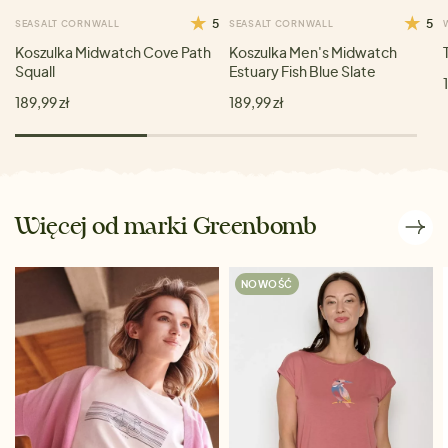
5
5
SEASALT CORNWALL
SEASALT CORNWALL
Koszulka Midwatch Cove Path
Koszulka Men's Midwatch
Squall
Estuary Fish Blue Slate
189,99 zł
189,99 zł
Więcej od marki Greenbomb
NOWOŚĆ