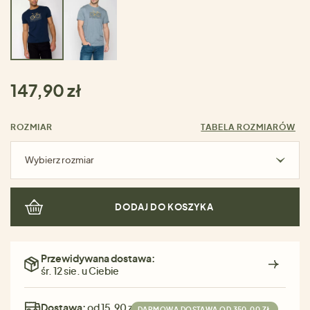
147,90 zł
ROZMIAR
TABELA ROZMIARÓW
Wybierz rozmiar
DODAJ DO KOSZYKA
Przewidywana dostawa:
śr. 12 sie. u Ciebie
Dostawa:
od 15,90 zł
DARMOWA DOSTAWA OD 350,00 ZŁ