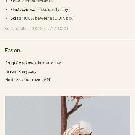
Kolor:
ciemnoniebieski
Elastyczność:
lekko elastyczny
Skład:
100% bawełna (GOTS bio)
Kod produktu: 000027_7747_C003
Fason
Długość rękawa:
krótki rękaw
Fason:
klasyczny
Model/ka nosi rozmiar M