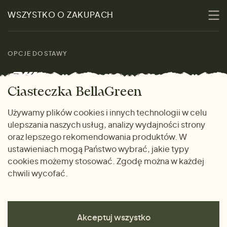
Zrównoważoność
Promocje
WSZYSTKO O ZAKUPACH
Materiały
Kobiety
Przewodnik po
Skontaktuj się z nami
rozmiarach
OPCJE DOSTAWY
Mężczyźni
Marki
Zwrot towaru
Dom i wnętrze
Ciasteczka BellaGreen
Życzliwy magazyn
Wysyłka i płatność
Prezenty
Używamy plików cookies i innych technologii w celu
METODY PŁATNOŚCI
ulepszania naszych usług, analizy wydajności strony
Dlaczego warto kupować
oraz lepszego rekomendowania produktów. W
u nas
ustawieniach mogą Państwo wybrać, jakie typy
cookies możemy stosować. Zgodę można w każdej
chwili wycofać.
Akceptuj wszystko