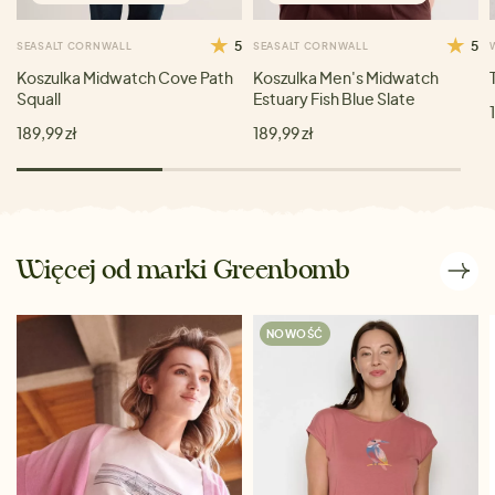
5
5
SEASALT CORNWALL
SEASALT CORNWALL
Koszulka Midwatch Cove Path
Koszulka Men's Midwatch
Squall
Estuary Fish Blue Slate
189,99 zł
189,99 zł
Więcej od marki Greenbomb
NOWOŚĆ