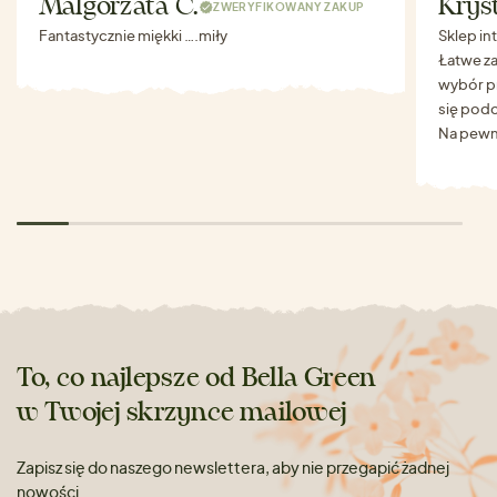
Malgorzata C.
Krys
ZWERYFIKOWANY ZAKUP
Fantastycznie miękki ….miły
Sklep in
Łatwe za
wybór p
się podo
Na pewn
To, co najlepsze od Bella Green
w Twojej skrzynce mailowej
Zapisz się do naszego newslettera, aby nie przegapić żadnej
nowości