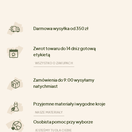
Darmowa wysyłka od 350 zł
Zwrot towaru do 14 dni z gotową
etykietą
WSZYSTKO O ZAKUPACH
Zamówienia do 9:00 wysyłamy
natychmiast
Przyjemne materiały i wygodne kroje
NASZE MATERIAŁY
Osobista pomoc przy wyborze
JESTEŚMY TU DLA CIEBIE