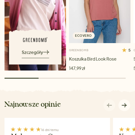
ECOVERO
5
GREENBOMB
Szczegóły
Koszulka Bird Look Rose
147,99 zł
Najnowsze opinie
16 dni temu