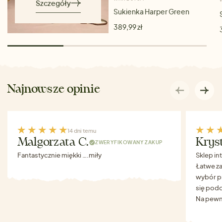
Szczegóły
Sukienka Harper Green
389,99 zł
Najnowsze opinie
14 dni temu
Malgorzata C.
Krys
ZWERYFIKOWANY ZAKUP
Fantastycznie miękki ….miły
Sklep in
Łatwe za
wybór p
się podo
Na pewn