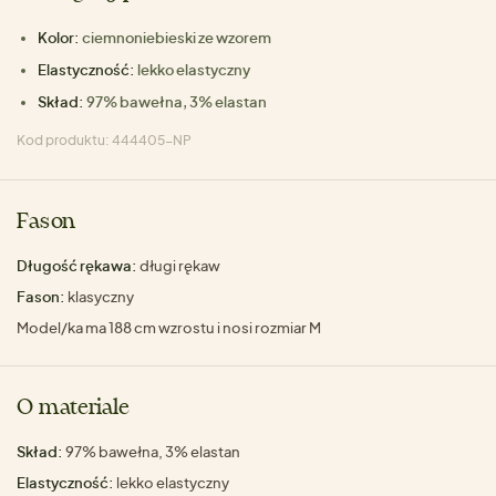
Kolor:
ciemnoniebieski ze wzorem
Elastyczność:
lekko elastyczny
Skład:
97% bawełna, 3% elastan
Kod produktu: 444405-NP
Fason
Długość rękawa:
długi rękaw
Fason:
klasyczny
Model/ka ma 188 cm wzrostu i nosi rozmiar M
O materiale
Skład:
97% bawełna, 3% elastan
Elastyczność:
lekko elastyczny