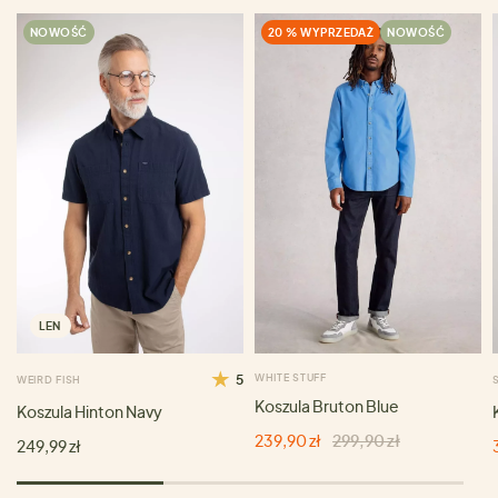
NOWOŚĆ
20 % WYPRZEDAŻ
NOWOŚĆ
LEN
5
WHITE STUFF
WEIRD FISH
Koszula Bruton Blue
Koszula Hinton Navy
239,90 zł
299,90 zł
249,99 zł