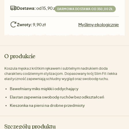
Dostawa:
od 15,90 zł
DARMOWA DOSTAWA OD 350,00 ZŁ
Zwroty:
9,90 zł
Myślimy ekologicznie
O produkcie
Koszula męska z krótkim rękawem i subtelnym nadrukiem doda
charakteru codziennym stylizacjom. Dopasowany krój Slim Fit i lekka
elastyczność zapewniają schludny wygląd oraz swobodę ruchu.
Bawełniany miks miękki i oddychający
Elastan zapewnia swobodę ruchów bez odkształceń
Kieszonka na piersi na drobne przedmioty
Szczegóły produktu