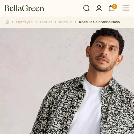
0
Mężczyźni
Odzież
Koszule
Koszula Salcombe Navy