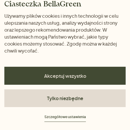
Ciasteczka BellaGreen
Życzliwy magazyn
Wysyłka i płatność
Prezenty
Używamy plików cookies i innych technologii w celu
METODY PŁATNOŚCI
ulepszania naszych usług, analizy wydajności strony
Dlaczego warto kupować
oraz lepszego rekomendowania produktów. W
u nas
ustawieniach mogą Państwo wybrać, jakie typy
cookies możemy stosować. Zgodę można w każdej
chwili wycofać.
Akceptuj wszystko
Tylko niezbędne
Regulamin
Szczegółowe ustawienia
Polityka prywatności
Ciasteczka