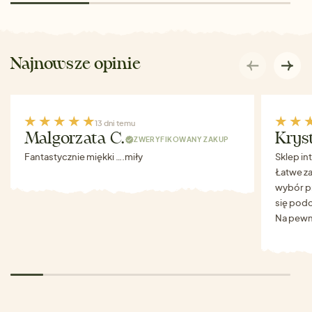
Najnowsze opinie
13 dni temu
Malgorzata C.
Krys
ZWERYFIKOWANY ZAKUP
Fantastycznie miękki ….miły
Sklep in
Łatwe za
wybór p
się podo
Na pewn