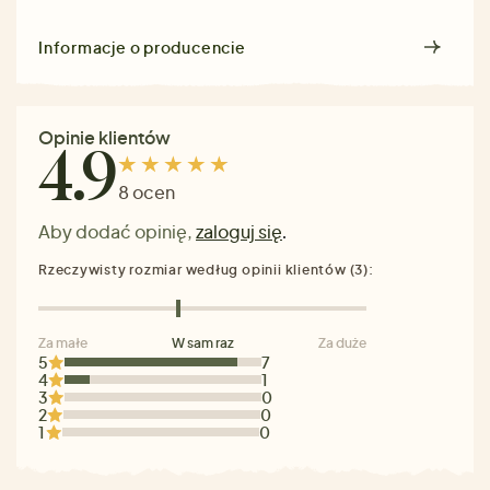
Informacje o producencie
Opinie klientów
4.9
8 ocen
Aby dodać opinię,
zaloguj się
.
Rzeczywisty rozmiar według opinii klientów (3):
Za małe
W sam raz
Za duże
5
7
4
1
3
0
2
0
1
0