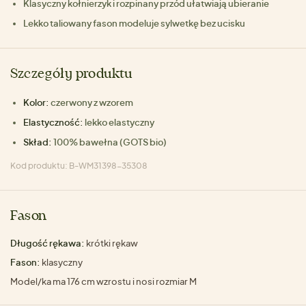
Klasyczny kołnierzyk i rozpinany przód ułatwiają ubieranie
Lekko taliowany fason modeluje sylwetkę bez ucisku
Szczegóły produktu
Kolor:
czerwony z wzorem
Elastyczność:
lekko elastyczny
Skład:
100% bawełna (GOTS bio)
Kod produktu: B-WM31398-35308
Fason
Długość rękawa:
krótki rękaw
Fason:
klasyczny
Model/ka ma 176 cm wzrostu i nosi rozmiar M