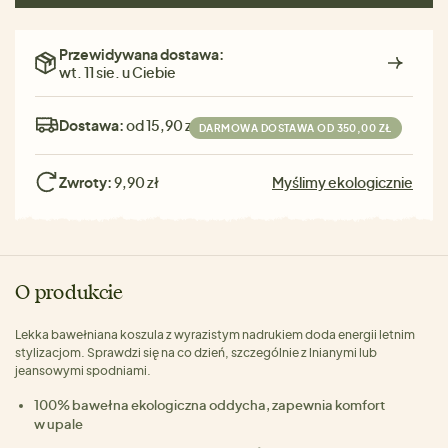
Przewidywana dostawa:
wt. 11 sie. u Ciebie
Dostawa:
od 15,90 zł
DARMOWA DOSTAWA OD 350,00 ZŁ
Zwroty:
9,90 zł
Myślimy ekologicznie
O produkcie
Lekka bawełniana koszula z wyrazistym nadrukiem doda energii letnim
stylizacjom. Sprawdzi się na co dzień, szczególnie z lnianymi lub
jeansowymi spodniami.
100% bawełna ekologiczna oddycha, zapewnia komfort
w upale