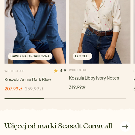
BAWEŁNA ORGANICZNA
LYOCELL
4.9
WHITE STUFF
WHITE STUFF
Koszula Libby Ivory Notes
Koszula Annie Dark Blue
319,99 zł
207,99 zł
259,99 zł
Więcej od marki Seasalt Cornwall