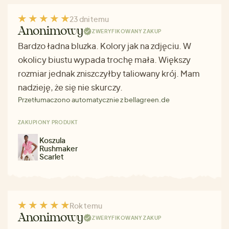
23 dni temu
Anonimowy
ZWERYFIKOWANY ZAKUP
Bardzo ładna bluzka. Kolory jak na zdjęciu. W
okolicy biustu wypada trochę mała. Większy
rozmiar jednak zniszczyłby taliowany krój. Mam
nadzieję, że się nie skurczy.
Przetłumaczono automatycznie z bellagreen.de
ZAKUPIONY PRODUKT
Koszula
Rushmaker
Scarlet
Rok temu
Anonimowy
ZWERYFIKOWANY ZAKUP