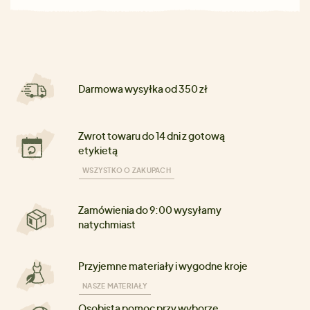
Darmowa wysyłka od 350 zł
Zwrot towaru do 14 dni z gotową
etykietą
WSZYSTKO O ZAKUPACH
Zamówienia do 9:00 wysyłamy
natychmiast
Przyjemne materiały i wygodne kroje
NASZE MATERIAŁY
Osobista pomoc przy wyborze