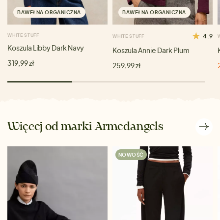
BAWEŁNA ORGANICZNA
BAWEŁNA ORGANICZNA
WHITE STUFF
4.9
WHITE STUFF
Koszula Libby Dark Navy
Koszula Annie Dark Plum
319,99 zł
259,99 zł
Więcej od marki Armedangels
NOWOŚĆ