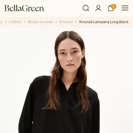
0
ty
Odzież
Bluzki i koszule
Koszule
Koszula Larisaana Long Black