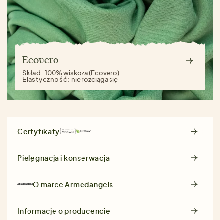
Ecovero
Skład:
100% wiskoza (Ecovero)
Elastyczność:
nie rozciąga się
Certyfikaty
Pielęgnacja i konserwacja
O marce
Armedangels
Informacje o producencie