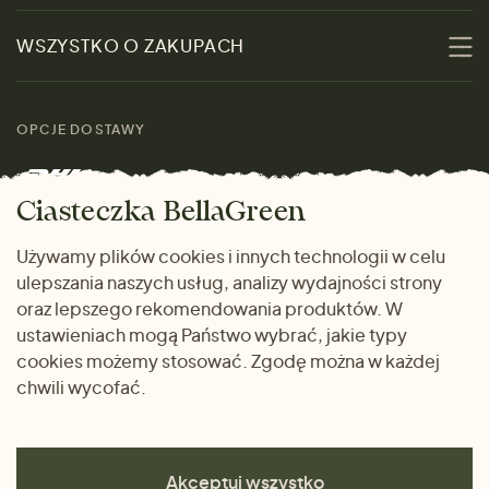
Zrównoważoność
Promocje
WSZYSTKO O ZAKUPACH
Materiały
Kobiety
Przewodnik po
Skontaktuj się z nami
rozmiarach
OPCJE DOSTAWY
Mężczyźni
Marki
Zwrot towaru
Dom i wnętrze
Ciasteczka BellaGreen
Życzliwy magazyn
Wysyłka i płatność
Prezenty
Używamy plików cookies i innych technologii w celu
METODY PŁATNOŚCI
ulepszania naszych usług, analizy wydajności strony
Dlaczego warto kupować
oraz lepszego rekomendowania produktów. W
u nas
ustawieniach mogą Państwo wybrać, jakie typy
cookies możemy stosować. Zgodę można w każdej
chwili wycofać.
Akceptuj wszystko