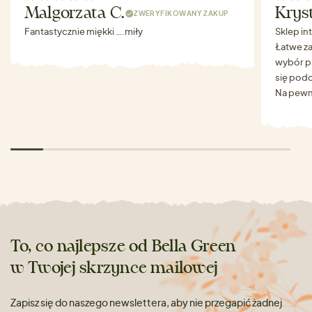
Malgorzata C.
Krys
ZWERYFIKOWANY ZAKUP
Fantastycznie miękki ….miły
Sklep in
Łatwe za
wybór p
się podo
Na pewn
To, co najlepsze od Bella Green
w Twojej skrzynce mailowej
Zapisz się do naszego newslettera, aby nie przegapić żadnej