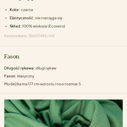
Kolor:
czarna
Elastyczność:
nie rozciąga się
Skład:
100% wiskoza (Ecovero)
Kod produktu: 30007485-105
Fason
Długość rękawa:
długi rękaw
Fason:
klasyczny
Model/ka ma 177 cm wzrostu i nosi rozmiar S