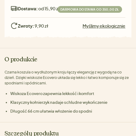
Dostawa:
od 15,90 zł
DARMOWA DOSTAWA OD 350,00 ZŁ
Zwroty:
9,90 zł
Myślimy ekologicznie
O produkcie
Czarna koszula o wydłużonym kroju łączy elegancję z wygodą na co
dzień. Dzięki wiskozie Ecovero układa się lekko i łatwo komponuje się ze
spodniami i spódnicami.
Wiskoza Ecovero zapewnia lekkość i komfort
Klasyczny kołnierzyk nadaje schludne wykończenie
Długość 66 cm ułatwia włożenie do spodni
Szczegóły produktu