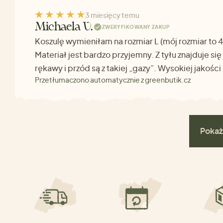
3 miesięcy temu
Michaela V.
ZWERYFIKOWANY ZAKUP
Koszulę wymieniłam na rozmiar L (mój rozmiar to 42
Materiał jest bardzo przyjemny. Z tyłu znajduje si
rękawy i przód są z takiej „gazy”. Wysokiej jakości
Przetłumaczono automatycznie z greenbutik.cz
Pokaż