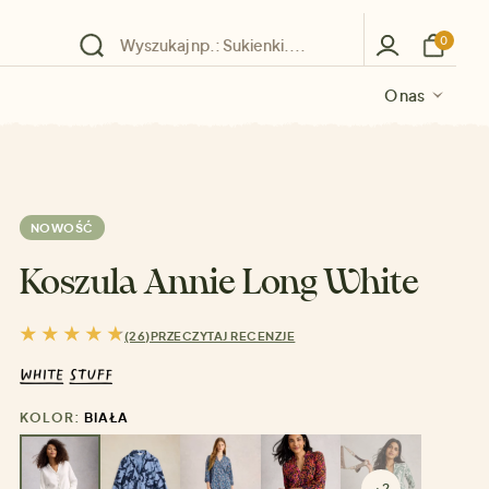
0
O nas
O nas
O nas
O nas
O nas
NOWOŚĆ
Koszula Annie Long White
(26)
PRZECZYTAJ RECENZJE
KOLOR:
BIAŁA
+2