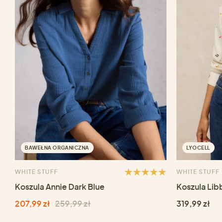
BAWEŁNA ORGANICZNA
LYOCELL
WHITE STUFF
WHITE STUFF
Koszula Annie Dark Blue
Koszula Lib
207,99 zł
259,99 zł
319,99 zł