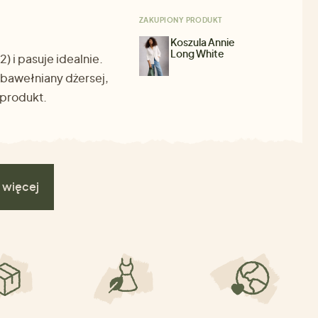
ZAKUPIONY PRODUKT
Koszula Annie
Long White
) i pasuje idealnie.
ę bawełniany dżersej,
 produkt.
 więcej