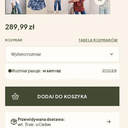
289,99 zł
ROZMIAR
TABELA ROZMIARÓW
Wybierz rozmiar
Rozmiar pasuje:
w sam raz
21 OCEN
DODAJ DO KOSZYKA
Przewidywana dostawa:
wt. 11 sie. u Ciebie