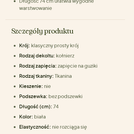
Długość 74 cm ułatwia wygodne
warstwowanie
Szczegóły produktu
Krój:
klasyczny prosty krój
Rodzaj dekoltu:
kołnierz
Rodzaj zapięcia:
zapięcie na guziki
Rodzaj tkaniny:
Tkanina
Kieszenie:
nie
Podszewka:
bez podszewki
Długość (cm):
74
Kolor:
biała
Elastyczność:
nie rozciąga się