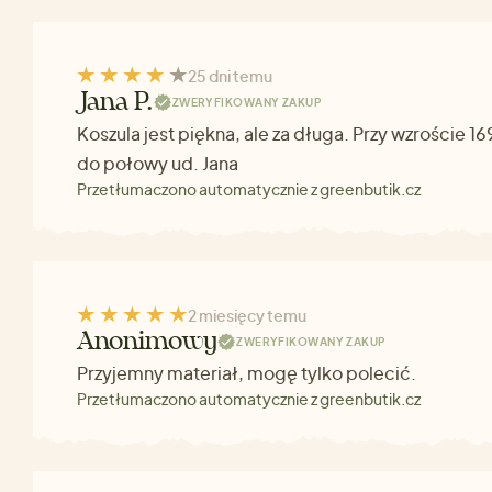
25 dni temu
Jana P.
ZWERYFIKOWANY ZAKUP
Koszula jest piękna, ale za długa. Przy wzroście 1
do połowy ud. Jana
Przetłumaczono automatycznie z greenbutik.cz
2 miesięcy temu
Anonimowy
ZWERYFIKOWANY ZAKUP
Przyjemny materiał, mogę tylko polecić.
Przetłumaczono automatycznie z greenbutik.cz