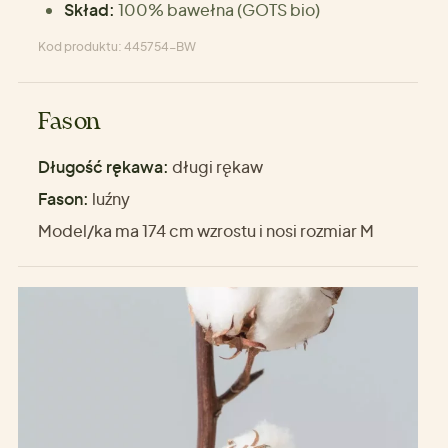
Skład:
100% bawełna (GOTS bio)
Kod produktu: 445754-BW
Fason
Długość rękawa:
długi rękaw
Fason:
luźny
Model/ka ma 174 cm wzrostu i nosi rozmiar M