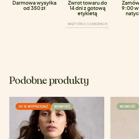
Darmowa wysyłka
Zwrot towaru do
Zamówi
od 350 zł
14 dni z gotową
9:00 w
etykietą
natyc
WSZYSTKO O ZAKUPACH
Podobne produkty
20 % WYPRZEDAŻ
NOWOŚĆ
NOWOŚĆ