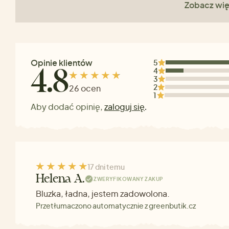
Zobacz wię
Opinie klientów
5
4
4.8
3
2
26 ocen
1
Aby dodać opinię,
zaloguj się
.
17 dni temu
Helena A.
ZWERYFIKOWANY ZAKUP
Bluzka, ładna, jestem zadowolona.
Przetłumaczono automatycznie z greenbutik.cz