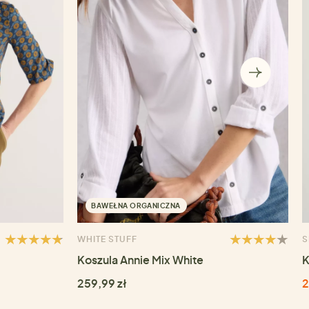
BAWEŁNA ORGANICZNA
WHITE STUFF
S
Koszula Annie Mix White
K
259,99 zł
2