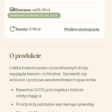
Dostawa:
od 15,90 zł
DARMOWA DOSTAWA OD 350,00 ZŁ
Zwroty:
9,90 zł
Myślimy ekologicznie
O produkcie
Lekka biała koszula o przedłużonym kroju
wygląda świeżo i schludnie. Sprawdzi się
w biurze i podczas weekendowych spacerów.
Bawełna GOTS jest miękka i dobrze
oddychająca
Prosty krój subtelnie wyrównuje sylwetkę