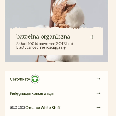
bawełna organiczna
Skład:
100% bawełna (GOTS bio)
Elastyczność:
nie rozciąga się
Certyfikaty
Pielęgnacja i konserwacja
O marce
White Stuff