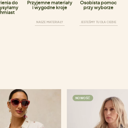
enia do
Przyjemne materiały
Osobista pomoc
ysyłamy
i wygodne kroje
przy wyborze
hmiast
NASZE MATERIAŁY
JESTEŚMY TU DLA CIEBIE
NOWOŚĆ