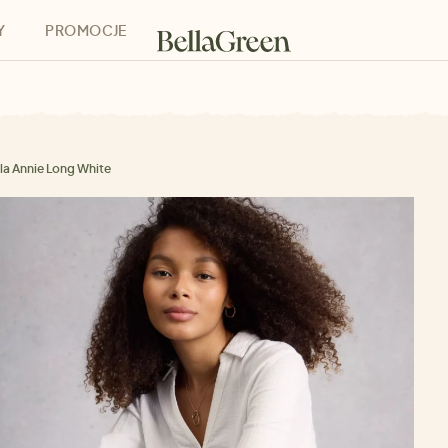
Y
PROMOCJE
h
Bony podarunkowe
la Annie Long White