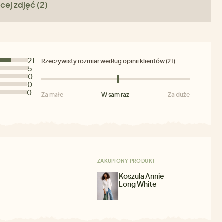
cej zdjęć (2)
21
Rzeczywisty rozmiar według opinii klientów (21):
5
0
0
0
Za małe
W sam raz
Za duże
ZAKUPIONY PRODUKT
Koszula Annie
Long White