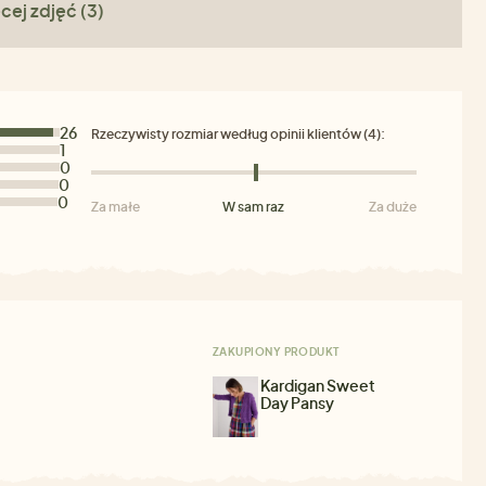
cej zdjęć (3)
26
Rzeczywisty rozmiar według opinii klientów (4):
1
0
0
0
Za małe
W sam raz
Za duże
ZAKUPIONY PRODUKT
Kardigan Sweet
Day Pansy