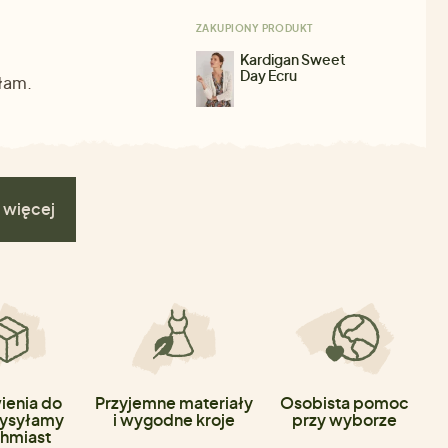
ZAKUPIONY PRODUKT
Kardigan Sweet
Day Ecru
iłam.
 więcej
enia do
Przyjemne materiały
Osobista pomoc
ysyłamy
i wygodne kroje
przy wyborze
hmiast