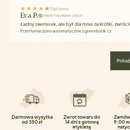
2 lat temu
Eva P.
ZWERYFIKOWANY ZAKUP
Ładny sweterek, ale był dla mnie za krótki, zwróc
Przetłumaczono automatycznie z greenbutik.cz
Pokaż
Darmowa wysyłka
Zwrot towaru do
Zamówi
od 350 zł
14 dni z gotową
9:00 w
etykietą
natyc