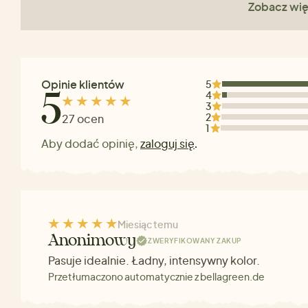
Zobacz wię
Opinie klientów
5
4
5
3
2
27 ocen
1
Aby dodać opinię,
zaloguj się
.
Miesiąc temu
Anonimowy
ZWERYFIKOWANY ZAKUP
Pasuje idealnie. Ładny, intensywny kolor.
Przetłumaczono automatycznie z bellagreen.de