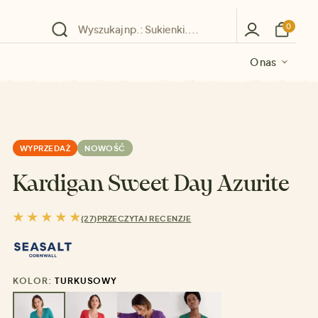
0
O nas
O nas
O nas
O nas
O nas
WYPRZEDAŻ
NOWOŚĆ
Kardigan Sweet Day Azurite
(27)
PRZECZYTAJ RECENZJE
KOLOR:
TURKUSOWY