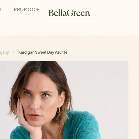
Y
PROMOCJE
h
Bony podarunkowe
igany
Kardigan Sweet Day Azurite