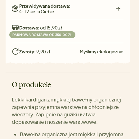
Przewidywana dostawa:
śr. 12 sie. u Ciebie
Dostawa:
od 15,90 zł
DARMOWA DOSTAWA OD 350,00 ZŁ
Zwroty:
9,90 zł
Myślimy ekologicznie
O produkcie
Lekki kardigan z miękkiej bawełny organicznej
zapewnia przyjemną warstwę na chłodniejsze
wieczory. Zapięcie na guziki ułatwia
dopasowanie i noszenie warstwowe.
Bawełna organiczna jest miękka i przyjemna