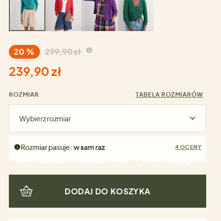
20 %
299,90 zł
239,90 zł
ROZMIAR
TABELA ROZMIARÓW
Wybierz rozmiar
Rozmiar pasuje:
w sam raz
4 OCENY
DODAJ DO KOSZYKA