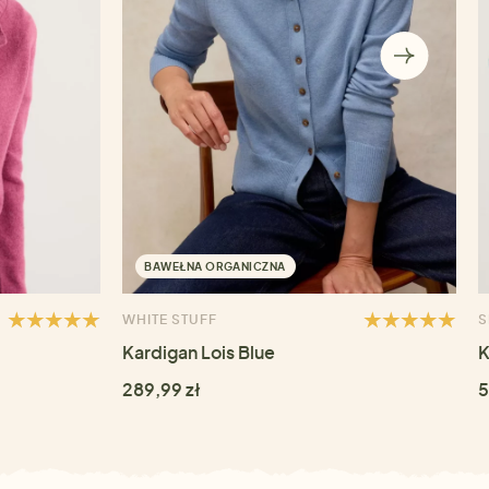
BAWEŁNA ORGANICZNA
WHITE STUFF
S
Kardigan Lois Blue
K
289,99 zł
5