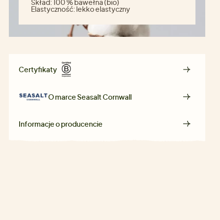
Skład:
100 % bawełna (bio)
Elastyczność:
lekko elastyczny
Certyfikaty
O marce
Seasalt Cornwall
Informacje o producencie