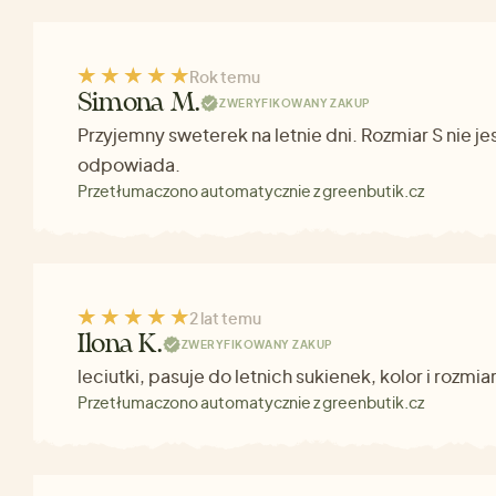
Rok temu
Simona M.
ZWERYFIKOWANY ZAKUP
Przyjemny sweterek na letnie dni. Rozmiar S nie je
odpowiada.
Przetłumaczono automatycznie z greenbutik.cz
2 lat temu
Ilona K.
ZWERYFIKOWANY ZAKUP
leciutki, pasuje do letnich sukienek, kolor i rozm
Przetłumaczono automatycznie z greenbutik.cz