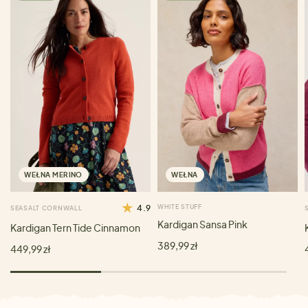
WEŁNA MERINO
WEŁNA
4.9
WHITE STUFF
SEASALT CORNWALL
Kardigan Sansa Pink
Kardigan Tern Tide Cinnamon
389,99 zł
449,99 zł