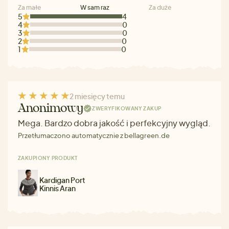
Za małe
W sam raz
Za duże
5
4
4
0
3
0
2
0
1
0
2 miesięcy temu
Anonimowy
ZWERYFIKOWANY ZAKUP
Mega. Bardzo dobra jakość i perfekcyjny wygląd.
Przetłumaczono automatycznie z bellagreen.de
ZAKUPIONY PRODUKT
Kardigan Port
Kinnis Aran