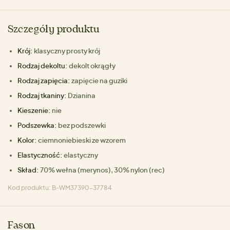
Szczegóły produktu
Krój:
klasyczny prosty krój
Rodzaj dekoltu:
dekolt okrągły
Rodzaj zapięcia:
zapięcie na guziki
Rodzaj tkaniny:
Dzianina
Kieszenie:
nie
Podszewka:
bez podszewki
Kolor:
ciemnoniebieski ze wzorem
Elastyczność:
elastyczny
Skład:
70% wełna (merynos), 30% nylon (rec)
Kod produktu: B-WM37390-37784
Fason