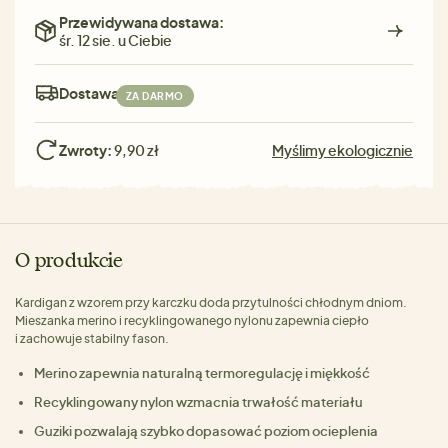
Przewidywana dostawa:
śr. 12 sie. u Ciebie
Dostawa:
ZA DARMO
Zwroty:
9,90 zł
Myślimy ekologicznie
O produkcie
Kardigan z wzorem przy karczku doda przytulności chłodnym dniom.
Mieszanka merino i recyklingowanego nylonu zapewnia ciepło
i zachowuje stabilny fason.
Merino zapewnia naturalną termoregulację i miękkość
Recyklingowany nylon wzmacnia trwałość materiału
Guziki pozwalają szybko dopasować poziom ocieplenia