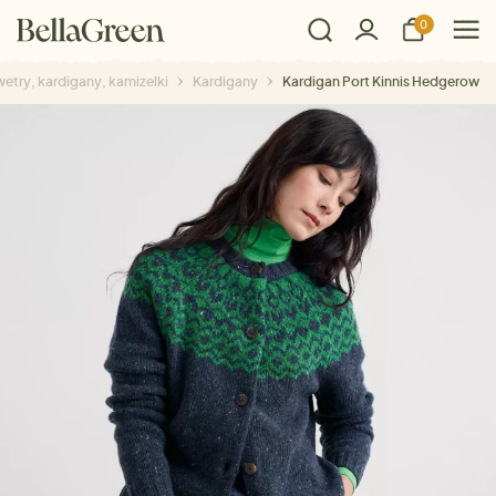
0
etry, kardigany, kamizelki
Kardigany
Kardigan Port Kinnis Hedgerow