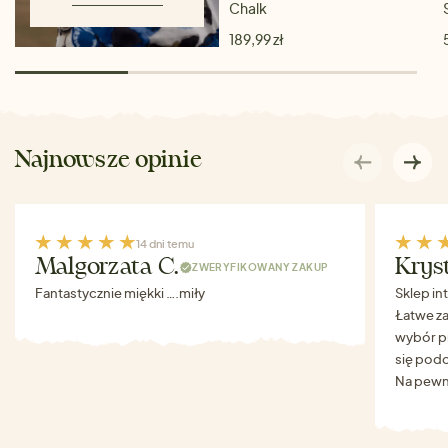
Chalk
189,99 zł
Najnowsze opinie
14 dni temu
Malgorzata C.
Krys
ZWERYFIKOWANY ZAKUP
Fantastycznie miękki ….miły
Sklep in
Łatwe za
wybór p
się podo
Na pewn