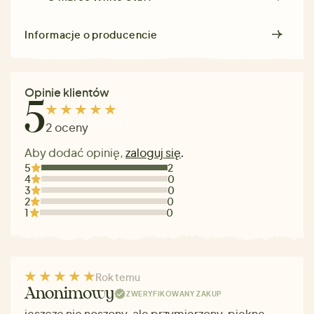
Informacje o producencie
Opinie klientów
5
2 oceny
Aby dodać opinię,
zaloguj się
.
5
2
4
0
3
0
2
0
1
0
Rok temu
Anonimowy
ZWERYFIKOWANY ZAKUP
jeszcze nie noszony, ale przymierzony, piękne