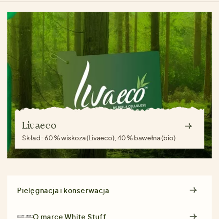
Livaeco
Skład:
60 % wiskoza (Livaeco), 40 % bawełna (bio)
Pielęgnacja i konserwacja
O marce
White Stuff