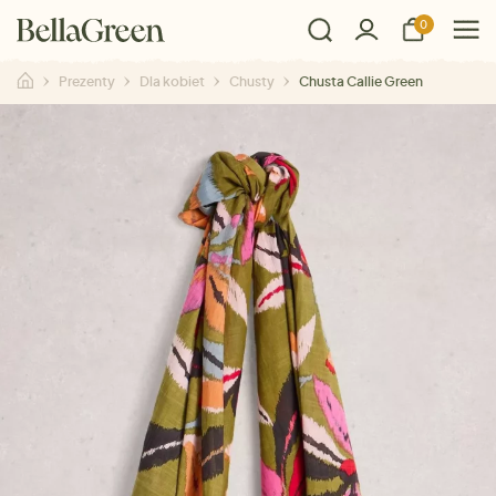
0
Prezenty
Dla kobiet
Chusty
Chusta Callie Green