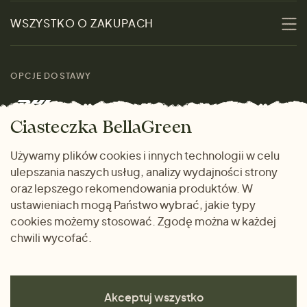
Zrównoważoność
Promocje
WSZYSTKO O ZAKUPACH
Materiały
Kobiety
Przewodnik po
Skontaktuj się z nami
rozmiarach
OPCJE DOSTAWY
Mężczyźni
Marki
Zwrot towaru
Dom i wnętrze
Ciasteczka BellaGreen
Życzliwy magazyn
Wysyłka i płatność
Prezenty
Używamy plików cookies i innych technologii w celu
METODY PŁATNOŚCI
ulepszania naszych usług, analizy wydajności strony
Dlaczego warto kupować
oraz lepszego rekomendowania produktów. W
u nas
ustawieniach mogą Państwo wybrać, jakie typy
cookies możemy stosować. Zgodę można w każdej
chwili wycofać.
Akceptuj wszystko