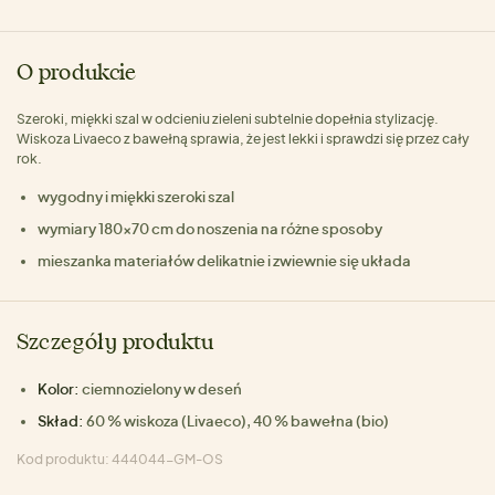
O produkcie
Szeroki, miękki szal w odcieniu zieleni subtelnie dopełnia stylizację.
Wiskoza Livaeco z bawełną sprawia, że jest lekki i sprawdzi się przez cały
rok.
wygodny i miękki szeroki szal
wymiary 180×70 cm do noszenia na różne sposoby
mieszanka materiałów delikatnie i zwiewnie się układa
Szczegóły produktu
Kolor:
ciemnozielony w deseń
Skład:
60 % wiskoza (Livaeco), 40 % bawełna (bio)
Kod produktu: 444044-GM-OS