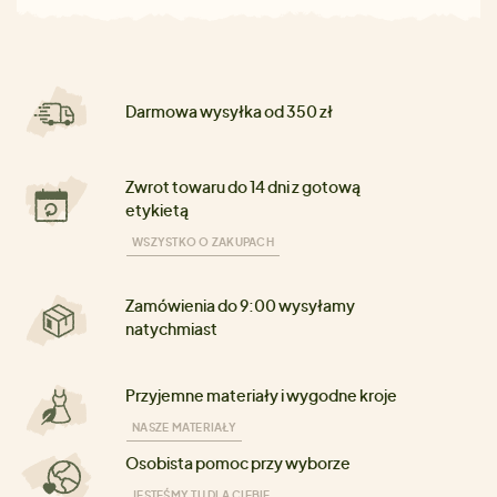
Darmowa wysyłka od 350 zł
Zwrot towaru do 14 dni z gotową
etykietą
WSZYSTKO O ZAKUPACH
Zamówienia do 9:00 wysyłamy
natychmiast
Przyjemne materiały i wygodne kroje
NASZE MATERIAŁY
Osobista pomoc przy wyborze
JESTEŚMY TU DLA CIEBIE