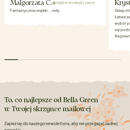
Malgorzata C.
Krys
ZWERYFIKOWANY ZAKUP
Fantastycznie miękki ….miły
Sklep in
Łatwe za
wybór p
się podo
Na pewn
To, co najlepsze od Bella Green
w Twojej skrzynce mailowej
Zapisz się do naszego newslettera, aby nie przegapić żadnej
nowości