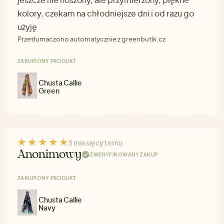
kolory, czekam na chłodniejsze dni i od razu go
użyję
Przetłumaczono automatycznie z greenbutik.cz
ZAKUPIONY PRODUKT
Chusta Callie
Green
3 miesięcy temu
Anonimowy
ZWERYFIKOWANY ZAKUP
ZAKUPIONY PRODUKT
Chusta Callie
Navy