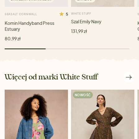
5
WHITE STUFF
SEASALT CORNWALL
Szal Emily Navy
Komin Handyband Press
Estuary
131,99 zł
80,99 zł
Więcej od marki White Stuff
NOWOŚĆ