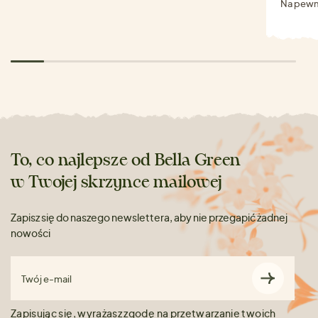
Na pewn
To, co najlepsze od Bella Green
w Twojej skrzynce mailowej
Zapisz się do naszego newslettera, aby nie przegapić żadnej
nowości
Twój e-mail
Zapisując się, wyrażasz zgodę na przetwarzanie
twoich