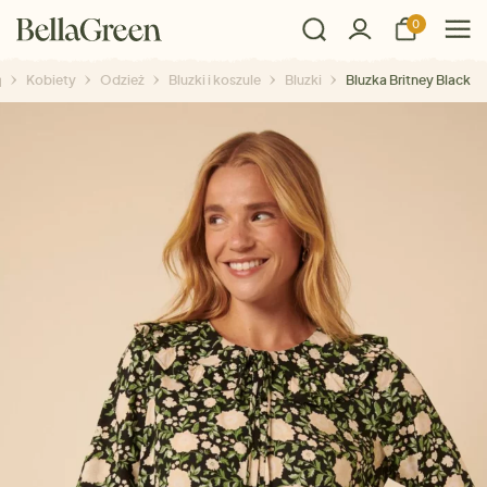
0
Kobiety
Odzież
Bluzki i koszule
Bluzki
Bluzka Britney Black