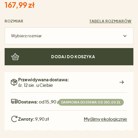
167,99 zł
ROZMIAR
TABELA ROZMIARÓW
Wybierz rozmiar
DODAJ DO KOSZYKA
Przewidywana dostawa:
śr. 12 sie. u Ciebie
Dostawa:
od 15,90 zł
DARMOWA DOSTAWA OD 350,00 ZŁ
Zwroty:
9,90 zł
Myślimy ekologicznie