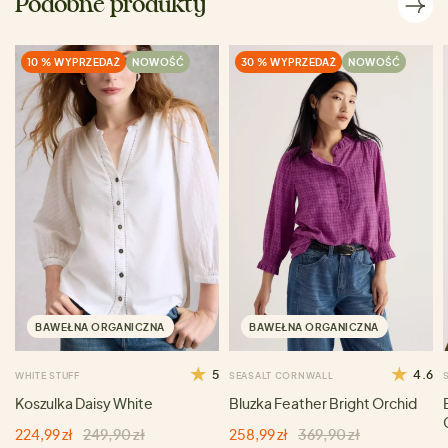
Podobne produkty
10 % WYPRZEDAŻ
NOWOŚĆ
30 % WYPRZEDAŻ
NOWOŚĆ
BAWEŁNA ORGANICZNA
BAWEŁNA ORGANICZNA
5
4.6
WHITE STUFF
SEASALT CORNWALL
Koszulka Daisy White
Bluzka Feather Bright Orchid
224,99 zł
249,90 zł
258,99 zł
369,90 zł