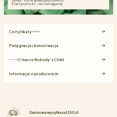
Skład:
100% wiskoza (Ecovero)
Elastyczność:
nie rozciąga się
Certyfikaty
Pielęgnacja i konserwacja
O marce
Nobody’s Child
Informacje o producencie
Darmowa wysyłka od 350 zł