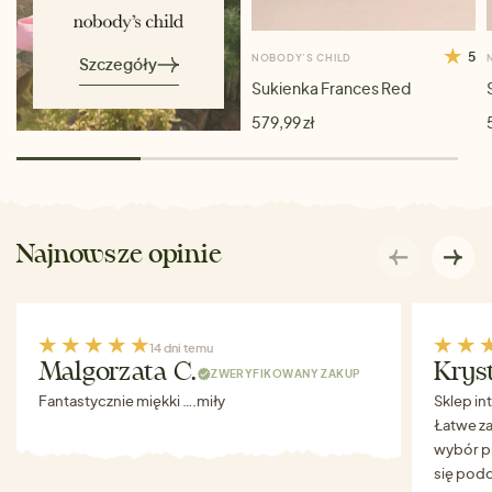
5
NOBODY’S CHILD
Szczegóły
Sukienka Frances Red
579,99 zł
Najnowsze opinie
14 dni temu
Malgorzata C.
Krys
ZWERYFIKOWANY ZAKUP
Fantastycznie miękki ….miły
Sklep in
Łatwe za
wybór p
się podo