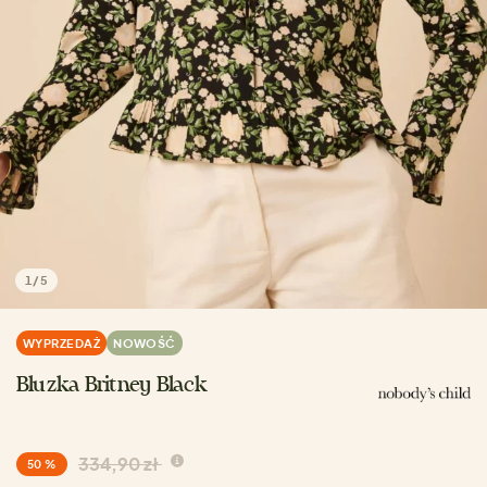
1
/
5
WYPRZEDAŻ
NOWOŚĆ
Bluzka Britney Black
334,90 zł
50 %