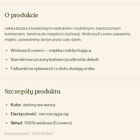
O produkcie
Lekka bluzka z kwiatowym nadrukiem i ozdobnym, marszczonym
kołnierzem, świetna do miejskich stylizacji. Wiskoza Ecovero zapewnia
miękki, przewiewny dotyk przez cały dzień.
Wiskoza Ecovero — miękka i oddychająca
Szeroki marszczony kołnierz podkreśla dekolt
Falbanki na rękawach i u dołu dodają uroku
Szczegóły produktu
Kolor:
zielony we wzory
Elastyczność:
nie rozciąga się
Skład:
100% wiskoza (Ecovero)
Kod produktu: T253391BLK