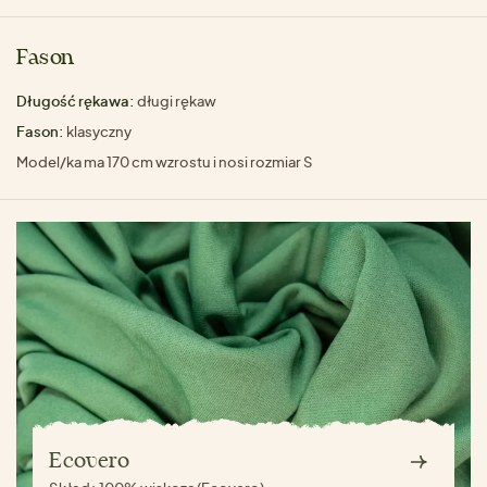
Fason
Długość rękawa:
długi rękaw
Fason:
klasyczny
Model/ka ma 170 cm wzrostu i nosi rozmiar S
Ecovero