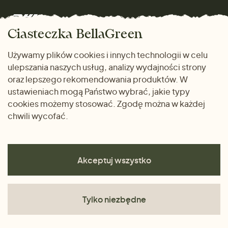
Mężczyźni
Marki
Zwrot towaru
Dom i wnętrze
Ciasteczka BellaGreen
Życzliwy magazyn
Wysyłka i płatność
Prezenty
Używamy plików cookies i innych technologii w celu
METODY PŁATNOŚCI
ulepszania naszych usług, analizy wydajności strony
Dlaczego warto kupować
oraz lepszego rekomendowania produktów. W
u nas
ustawieniach mogą Państwo wybrać, jakie typy
cookies możemy stosować. Zgodę można w każdej
chwili wycofać.
Akceptuj wszystko
Tylko niezbędne