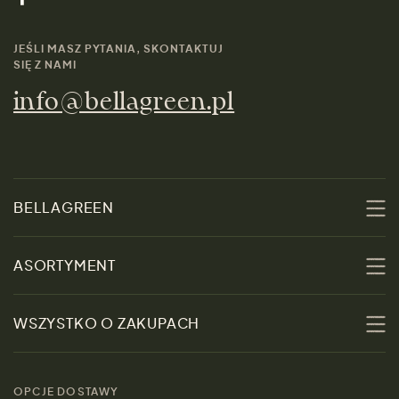
JEŚLI MASZ PYTANIA, SKONTAKTUJ
SIĘ Z NAMI
info@bellagreen.pl
BELLAGREEN
O nas
ASORTYMENT
Zrównoważoność
Promocje
WSZYSTKO O ZAKUPACH
Materiały
Kobiety
Przewodnik po
Skontaktuj się z nami
rozmiarach
OPCJE DOSTAWY