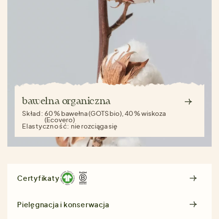
bawełna organiczna
Skład:
60 % bawełna (GOTS bio), 40 % wiskoza
(Ecovero)
Elastyczność:
nie rozciąga się
Certyfikaty
Pielęgnacja i konserwacja