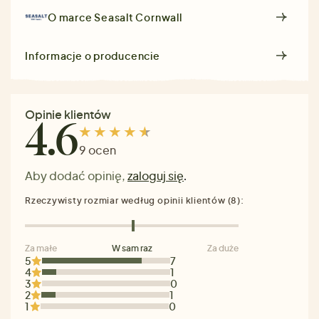
O marce
Seasalt Cornwall
Informacje o producencie
Opinie klientów
4.6
9 ocen
Aby dodać opinię,
zaloguj się
.
Rzeczywisty rozmiar według opinii klientów (8):
Za małe
W sam raz
Za duże
5
7
4
1
3
0
2
1
1
0