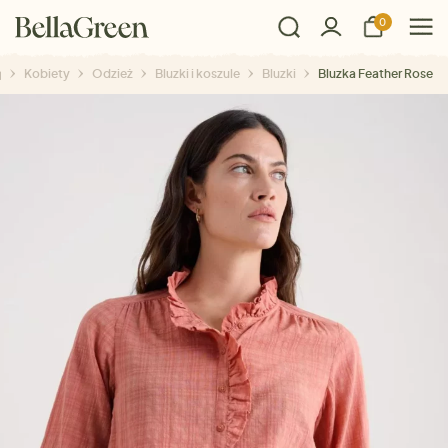
0
Kobiety
Odzież
Bluzki i koszule
Bluzki
Bluzka Feather Rose