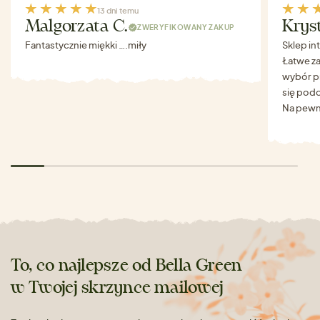
13 dni temu
Malgorzata C.
Krys
ZWERYFIKOWANY ZAKUP
Fantastycznie miękki ….miły
Sklep in
Łatwe za
wybór p
się podo
Na pewn
To, co najlepsze od Bella Green
w Twojej skrzynce mailowej