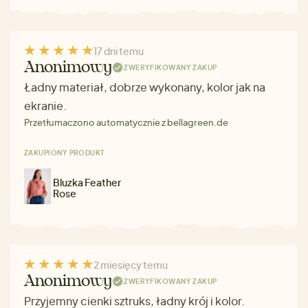
17 dni temu
Anonimowy
ZWERYFIKOWANY ZAKUP
Ładny materiał, dobrze wykonany, kolor jak na
ekranie.
Przetłumaczono automatycznie z bellagreen.de
ZAKUPIONY PRODUKT
Bluzka Feather
Rose
2 miesięcy temu
Anonimowy
ZWERYFIKOWANY ZAKUP
Przyjemny cienki sztruks, ładny krój i kolor.