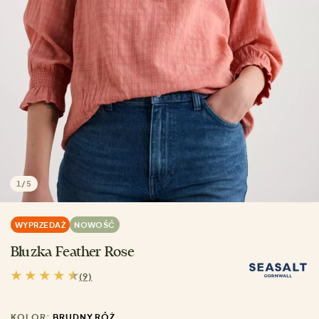
1
/
5
WYPRZEDAŻ
NOWOŚĆ
Bluzka Feather Rose
(9)
KOLOR:
BRUDNY RÓŻ