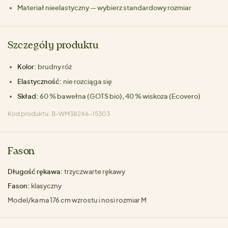
Materiał nieelastyczny — wybierz standardowy rozmiar
Szczegóły produktu
Kolor:
brudny róż
Elastyczność:
nie rozciąga się
Skład:
60 % bawełna (GOTS bio), 40 % wiskoza (Ecovero)
Kod produktu: B-WM38246-15303
Fason
Długość rękawa:
trzyczwarte rękawy
Fason:
klasyczny
Model/ka ma 176 cm wzrostu i nosi rozmiar M