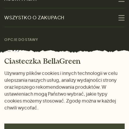
Zrównoważoność
Promocje
WSZYSTKO O ZAKUPACH
Materiały
Kobiety
Przewodnik po
Skontaktuj się z nami
rozmiarach
OPCJE DOSTAWY
Mężczyźni
Marki
Zwrot towaru
Dom i wnętrze
Ciasteczka BellaGreen
Życzliwy magazyn
Wysyłka i płatność
Prezenty
Używamy plików cookies i innych technologii w celu
METODY PŁATNOŚCI
ulepszania naszych usług, analizy wydajności strony
Dlaczego warto kupować
oraz lepszego rekomendowania produktów. W
u nas
ustawieniach mogą Państwo wybrać, jakie typy
cookies możemy stosować. Zgodę można w każdej
chwili wycofać.