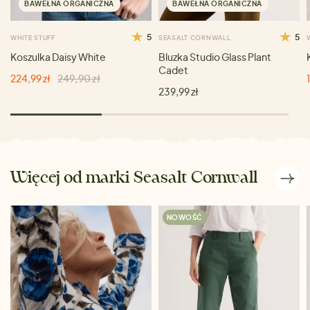
BAWEŁNA ORGANICZNA
BAWEŁNA ORGANICZNA
5
5
WHITE STUFF
SEASALT CORNWALL
Koszulka Daisy White
Bluzka Studio Glass Plant
Cadet
224,99 zł
249,90 zł
239,99 zł
Więcej od marki Seasalt Cornwall
NOWOŚĆ