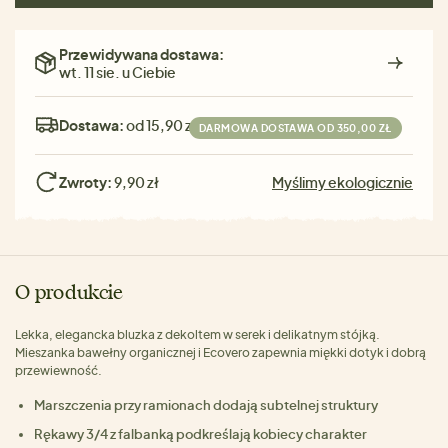
Przewidywana dostawa:
wt. 11 sie. u Ciebie
Dostawa:
od 15,90 zł
DARMOWA DOSTAWA OD 350,00 ZŁ
Zwroty:
9,90 zł
Myślimy ekologicznie
O produkcie
Lekka, elegancka bluzka z dekoltem w serek i delikatnym stójką.
Mieszanka bawełny organicznej i Ecovero zapewnia miękki dotyk i dobrą
przewiewność.
Marszczenia przy ramionach dodają subtelnej struktury
Rękawy 3/4 z falbanką podkreślają kobiecy charakter