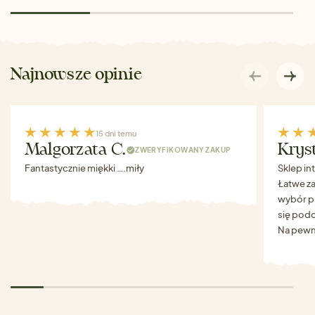
Najnowsze opinie
15 dni temu
Malgorzata C.
Krys
ZWERYFIKOWANY ZAKUP
Fantastycznie miękki ….miły
Sklep in
Łatwe za
wybór p
się podo
Na pewn