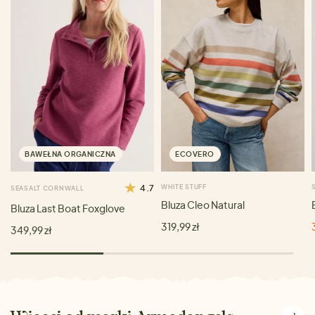
BAWEŁNA ORGANICZNA
ECOVERO
4.7
WHITE STUFF
SEASALT CORNWALL
Bluza Cleo Natural
Bluza Last Boat Foxglove
319,99 zł
349,99 zł