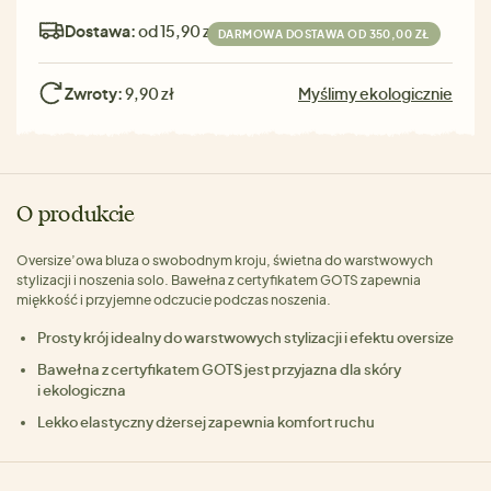
Dostawa:
od 15,90 zł
DARMOWA DOSTAWA OD 350,00 ZŁ
Zwroty:
9,90 zł
Myślimy ekologicznie
O produkcie
Oversize’owa bluza o swobodnym kroju, świetna do warstwowych
stylizacji i noszenia solo. Bawełna z certyfikatem GOTS zapewnia
miękkość i przyjemne odczucie podczas noszenia.
Prosty krój idealny do warstwowych stylizacji i efektu oversize
Bawełna z certyfikatem GOTS jest przyjazna dla skóry
i ekologiczna
Lekko elastyczny dżersej zapewnia komfort ruchu