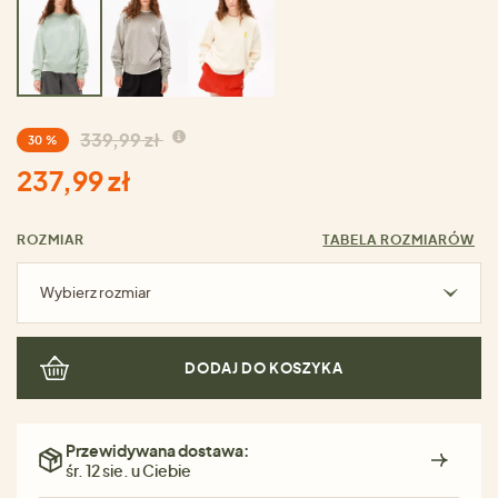
339,99 zł
30 %
237,99 zł
ROZMIAR
TABELA ROZMIARÓW
Wybierz rozmiar
DODAJ DO KOSZYKA
Przewidywana dostawa:
śr. 12 sie. u Ciebie