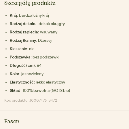
Szczegóły produktu
Krój:
bardzo luźny krój
Rodzaj dekoltu:
dekolt okrągły
Rodzaj zapięcia:
wsuwany
Rodzaj tkaniny:
Dżersej
Kieszenie:
nie
Podszewka:
bez podszewki
Długość (cm):
64
Kolor:
jasnozielony
Elastyczność:
lekko elastyczny
Skład:
100% bawełna (GOTS bio)
Kod produktu: 30007476-3472
Fason