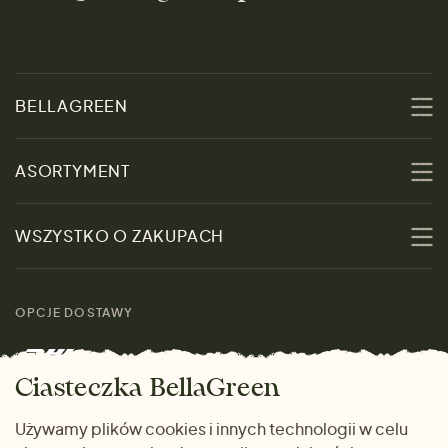
BELLAGREEN
O nas
ASORTYMENT
Zrównoważoność
Promocje
WSZYSTKO O ZAKUPACH
Materiały
Kobiety
Przewodnik po
Skontaktuj się z nami
rozmiarach
OPCJE DOSTAWY
Mężczyźni
Marki
Zwrot towaru
Dom i wnętrze
Ciasteczka BellaGreen
Życzliwy magazyn
Wysyłka i płatność
Prezenty
Używamy plików cookies i innych technologii w celu
METODY PŁATNOŚCI