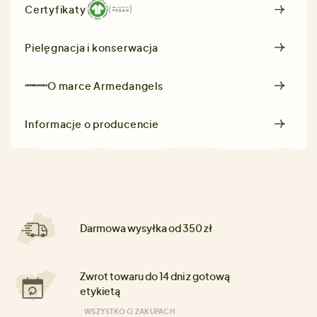
Certyfikaty
Pielęgnacja i konserwacja
O marce
Armedangels
Informacje o producencie
Darmowa wysyłka od 350 zł
Zwrot towaru do 14 dni z gotową
etykietą
WSZYSTKO O ZAKUPACH