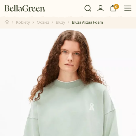
0
Kobiety
Odzież
Bluzy
Bluza Alizaa Foam