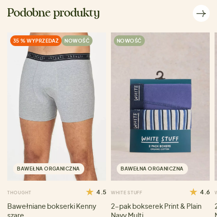
Podobne produkty
35 % WYPRZEDAŻ
NOWOŚĆ
NOWOŚĆ
BAWEŁNA ORGANICZNA
BAWEŁNA ORGANICZNA
4.5
4.6
THOUGHT
WHITE STUFF
Bawełniane bokserki Kenny
2-pak bokserek Print & Plain
szare
Navy Multi