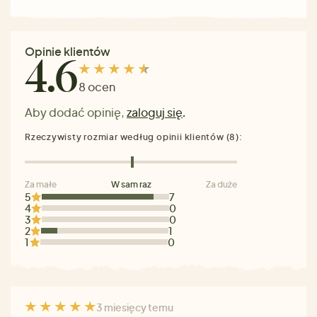
Opinie klientów
4.6
8 ocen
Aby dodać opinię,
zaloguj się
.
Rzeczywisty rozmiar według opinii klientów (8):
Za małe
W sam raz
Za duże
5
7
4
0
3
0
2
1
1
0
3 miesięcy temu