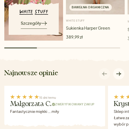
BAWEŁNA ORGANICZNA
WHITE STUFF
Szczegóły
Sukienka Harper Green
389,99 zł
Najnowsze opinie
15 dni temu
Malgorzata C.
Krys
ZWERYFIKOWANY ZAKUP
Fantastycznie miękki ….miły
Sklep in
Łatwe za
wybór p