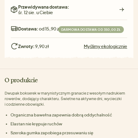
Przewidywana dostawa:
śr. 12 sie. u Ciebie
Dostawa:
od 15,90 zł
DARMOWA DOSTAWA OD 350,00 ZŁ
Zwroty:
9,90 zł
Myślimy ekologicznie
O produkcie
Dwupak bokserek w marynistycznym granacie z wesołym nadrukiem
rowerów, dodający charakteru. Świetne na aktywne dni, wycieczki
i codzienne obowiązki.
Organiczna bawełna zapewnia dobrą oddychalność
Elastan nie krępuje ruchów
Szeroka gumka zapobiega przesuwaniu się