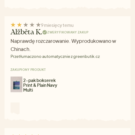
9 miesięcy temu
Alžběta K.
ZWERYFIKOWANY ZAKUP
Naprawdę rozczarowanie. Wyprodukowano w
Chinach.
Przetłumaczono automatycznie z greenbutik.cz
ZAKUPIONY PRODUKT
2-pak bokserek
Print & Plain Navy
Multi