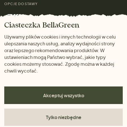
Skontaktuj się z nami
rozmiarach
OPCJE DOSTAWY
Mężczyźni
Marki
Zwrot towaru
Dom i wnętrze
Ciasteczka BellaGreen
Życzliwy magazyn
Wysyłka i płatność
Prezenty
Używamy plików cookies i innych technologii w celu
METODY PŁATNOŚCI
ulepszania naszych usług, analizy wydajności strony
Dlaczego warto kupować
oraz lepszego rekomendowania produktów. W
u nas
ustawieniach mogą Państwo wybrać, jakie typy
cookies możemy stosować. Zgodę można w każdej
chwili wycofać.
Akceptuj wszystko
Tylko niezbędne