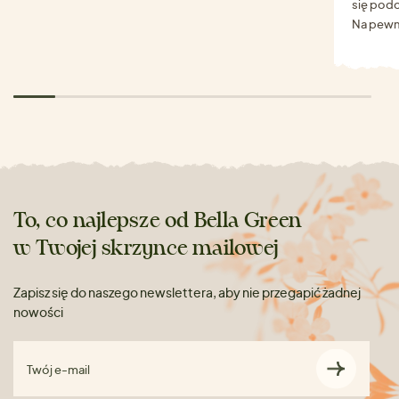
się podo
Na pewn
To, co najlepsze od Bella Green
w Twojej skrzynce mailowej
Zapisz się do naszego newslettera, aby nie przegapić żadnej
nowości
Twój e-mail