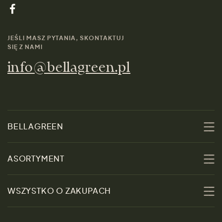
JEŚLI MASZ PYTANIA, SKONTAKTUJ
SIĘ Z NAMI
info@bellagreen.pl
BELLAGREEN
O nas
ASORTYMENT
Zrównoważoność
Promocje
WSZYSTKO O ZAKUPACH
Materiały
Kobiety
Przewodnik po