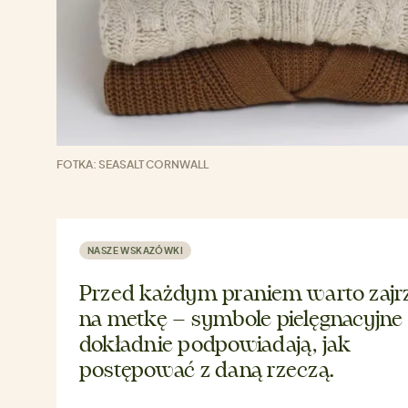
FOTKA: SEASALT CORNWALL
NASZE WSKAZÓWKI
Przed każdym praniem warto zajr
na metkę – symbole pielęgnacyjne
dokładnie podpowiadają, jak
postępować z daną rzeczą.