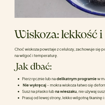
Wiskoza: lekkość i
Choć wiskoza powstaje z celulozy, zachowuje się po
na wilgoć i temperaturę.
Jak dbać:
Pierz ręcznie lub na
delikatnym programie
w ma
Nie wykręcaj
– mokra wiskoza łatwo się defor
Susz na płasko lub
na wieszaku
, nie używaj susz
Prasuj od lewej strony, lekko wilgotną tkaninę i