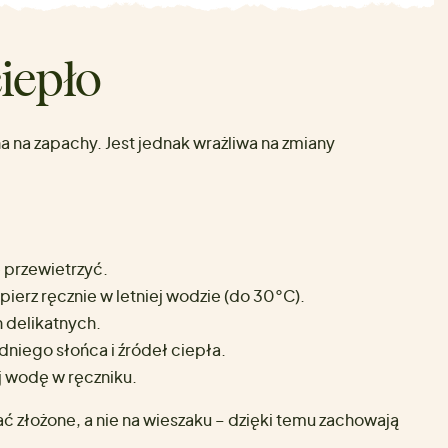
iepło
a na zapachy. Jest jednak wrażliwa na zmiany
 przewietrzyć.
pierz ręcznie w letniej wodzie (do 30°C).
n delikatnych.
dniego słońca i źródeł ciepła.
j wodę w ręczniku.
ć złożone, a nie na wieszaku – dzięki temu zachowają