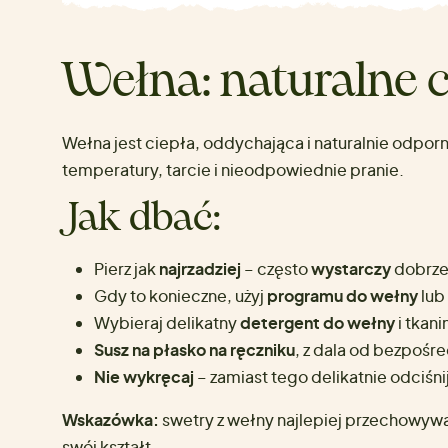
Wełna: naturalne c
Wełna jest ciepła, oddychająca i naturalnie odporn
temperatury, tarcie i nieodpowiednie pranie.
Jak dbać:
Pierz jak
najrzadziej
– często
wystarczy
dobrze
Gdy to konieczne, użyj
programu do wełny
lub 
Wybieraj delikatny
detergent do wełny
i tkani
Susz na płasko na ręczniku
, z dala od bezpośre
Nie wykręcaj
– zamiast tego delikatnie odciśni
Wskazówka:
swetry z wełny najlepiej przechowywa
swój kształt.