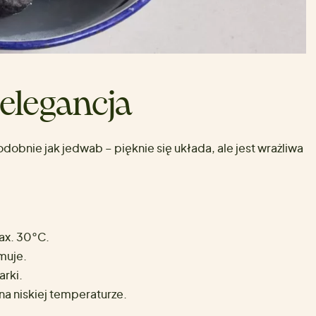
 elegancja
dobnie jak jedwab – pięknie się układa, ale jest wrażliwa
x. 30°C.
muje.
arki.
 na niskiej temperaturze.