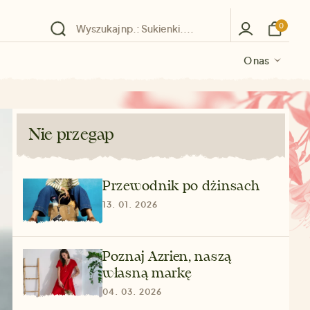
0
O nas
O nas
O nas
O nas
O nas
Nie przegap
Przewodnik po dżinsach
13. 01. 2026
Poznaj Azrien, naszą
własną markę
04. 03. 2026