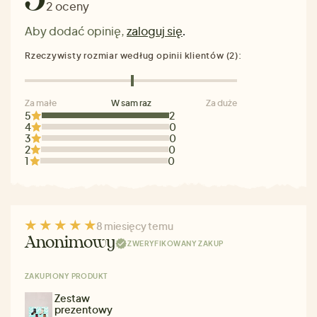
2 oceny
Aby dodać opinię,
zaloguj się
.
Rzeczywisty rozmiar według opinii klientów (2):
Za małe
W sam raz
Za duże
5
2
4
0
3
0
2
0
1
0
8 miesięcy temu
Anonimowy
ZWERYFIKOWANY ZAKUP
ZAKUPIONY PRODUKT
Zestaw
prezentowy