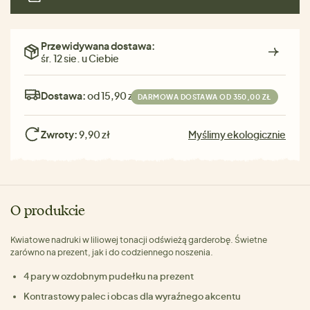
Przewidywana dostawa:
śr. 12 sie. u Ciebie
Dostawa:
od 15,90 zł
DARMOWA DOSTAWA OD 350,00 ZŁ
Zwroty:
9,90 zł
Myślimy ekologicznie
O produkcie
Kwiatowe nadruki w liliowej tonacji odświeżą garderobę. Świetne
zarówno na prezent, jak i do codziennego noszenia.
4 pary w ozdobnym pudełku na prezent
Kontrastowy palec i obcas dla wyraźnego akcentu