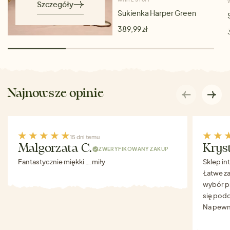
Szczegóły
Sukienka Harper Green
389,99 zł
Najnowsze opinie
15 dni temu
Malgorzata C.
Krys
ZWERYFIKOWANY ZAKUP
Fantastycznie miękki ….miły
Sklep in
Łatwe za
wybór p
się podo
Na pewn