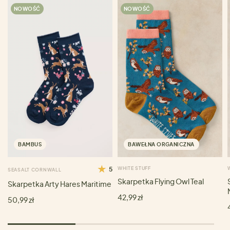
NOWOŚĆ
NOWOŚĆ
BAMBUS
BAWEŁNA ORGANICZNA
5
WHITE STUFF
SEASALT CORNWALL
Skarpetka Flying Owl Teal
Skarpetka Arty Hares Maritime
42,99 zł
50,99 zł