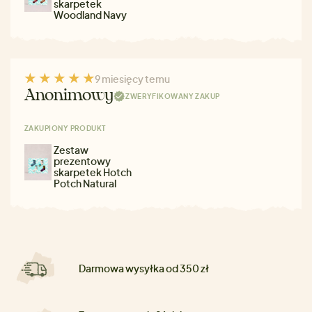
skarpetek
Woodland Navy
9 miesięcy temu
Anonimowy
ZWERYFIKOWANY ZAKUP
ZAKUPIONY PRODUKT
Zestaw
prezentowy
skarpetek Hotch
Potch Natural
Darmowa wysyłka od 350 zł