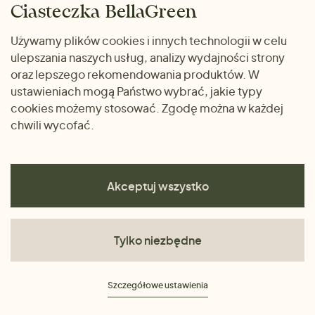
Dom i wnętrze
Ciasteczka BellaGreen
Życzliwy magazyn
Wysyłka i płatność
Prezenty
Używamy plików cookies i innych technologii w celu
METODY PŁATNOŚCI
ulepszania naszych usług, analizy wydajności strony
Dlaczego warto kupować
oraz lepszego rekomendowania produktów. W
u nas
ustawieniach mogą Państwo wybrać, jakie typy
cookies możemy stosować. Zgodę można w każdej
chwili wycofać.
Akceptuj wszystko
Tylko niezbędne
Regulamin
Szczegółowe ustawienia
Polityka prywatności
Ciasteczka