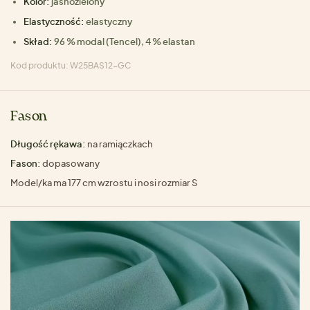
Kolor:
jasnozielony
Elastyczność:
elastyczny
Skład:
96 % modal (Tencel), 4 % elastan
Kod produktu: W25BAS12-GC
Fason
Długość rękawa:
na ramiączkach
Fason:
dopasowany
Model/ka ma 177 cm wzrostu i nosi rozmiar S