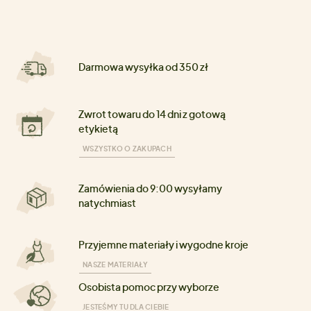
Darmowa wysyłka od 350 zł
Zwrot towaru do 14 dni z gotową
etykietą
WSZYSTKO O ZAKUPACH
Zamówienia do 9:00 wysyłamy
natychmiast
Przyjemne materiały i wygodne kroje
NASZE MATERIAŁY
Osobista pomoc przy wyborze
JESTEŚMY TU DLA CIEBIE