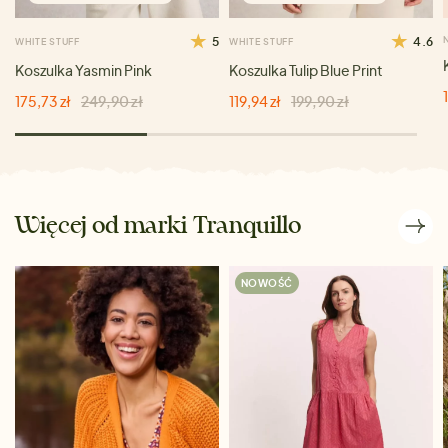
5
4.6
WHITE STUFF
WHITE STUFF
Koszulka Yasmin Pink
Koszulka Tulip Blue Print
175,73 zł
249,90 zł
119,94 zł
199,90 zł
Więcej od marki Tranquillo
NOWOŚĆ