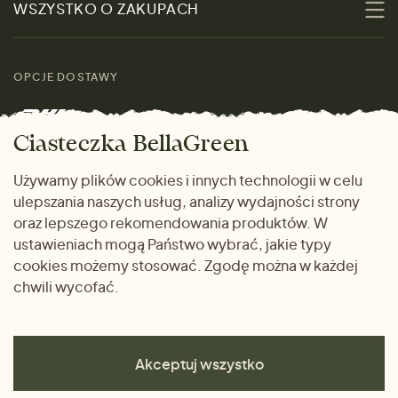
WSZYSTKO O ZAKUPACH
Materiały
Kobiety
Przewodnik po
Skontaktuj się z nami
rozmiarach
OPCJE DOSTAWY
Mężczyźni
Marki
Zwrot towaru
Dom i wnętrze
Ciasteczka BellaGreen
Życzliwy magazyn
Wysyłka i płatność
Prezenty
Używamy plików cookies i innych technologii w celu
METODY PŁATNOŚCI
ulepszania naszych usług, analizy wydajności strony
Dlaczego warto kupować
oraz lepszego rekomendowania produktów. W
u nas
ustawieniach mogą Państwo wybrać, jakie typy
cookies możemy stosować. Zgodę można w każdej
chwili wycofać.
Akceptuj wszystko