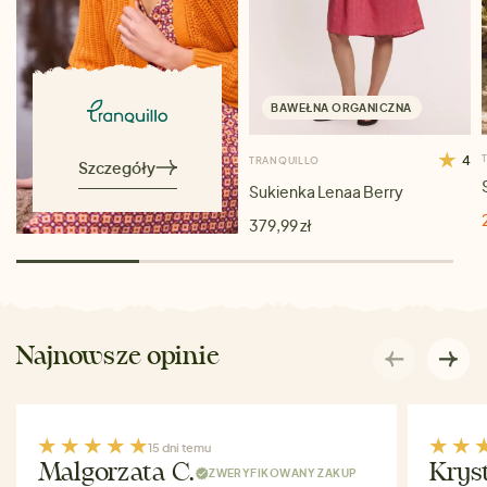
BAWEŁNA ORGANICZNA
4
TRANQUILLO
Szczegóły
Sukienka Lenaa Berry
379,99 zł
Najnowsze opinie
15 dni temu
Malgorzata C.
Krys
ZWERYFIKOWANY ZAKUP