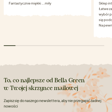
Fantastycznie miękki ….miły
Sklep in
Łatwe za
wybór p
się podo
Na pewn
To, co najlepsze od Bella Green
w Twojej skrzynce mailowej
Zapisz się do naszego newslettera, aby nie przegapić żadnej
nowości