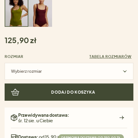
125,90 zł
ROZMIAR
TABELA ROZMIARÓW
Wybierz rozmiar
DODAJ DO KOSZYKA
Przewidywana dostawa:
śr. 12 sie. u Ciebie
Dostawa:
od 15,90 zł
DARMOWA DOSTAWA OD 350,00 ZŁ