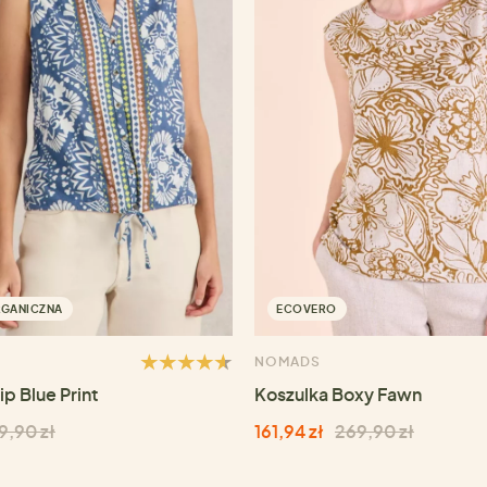
RGANICZNA
ECOVERO
NOMADS
ip Blue Print
Koszulka Boxy Fawn
9,90 zł
161,94 zł
269,90 zł