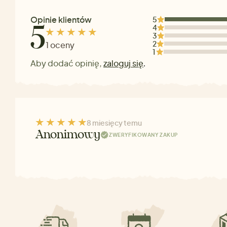
Opinie klientów
5
4
5
3
2
1 oceny
1
Aby dodać opinię,
zaloguj się
.
8 miesięcy temu
Anonimowy
ZWERYFIKOWANY ZAKUP