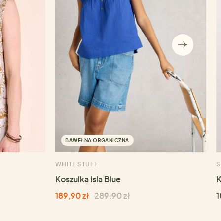
BAWEŁNA ORGANICZNA
WHITE STUFF
S
Koszulka Isla Blue
K
189,90 zł
289,90 zł
1