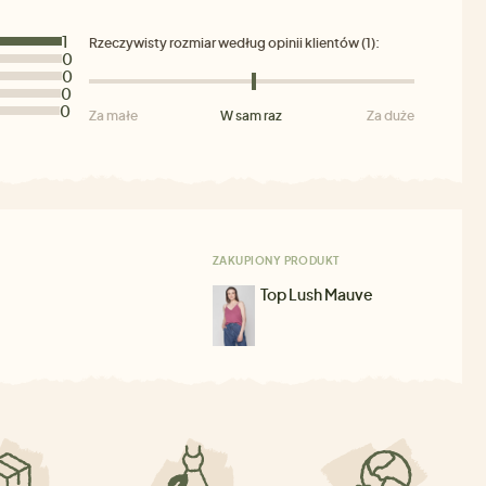
1
Rzeczywisty rozmiar według opinii klientów (1):
0
0
0
0
Za małe
W sam raz
Za duże
ZAKUPIONY PRODUKT
Top Lush Mauve