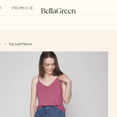
Y
PROMOCJE
h
Bony podarunkowe
h
Top Lush Mauve