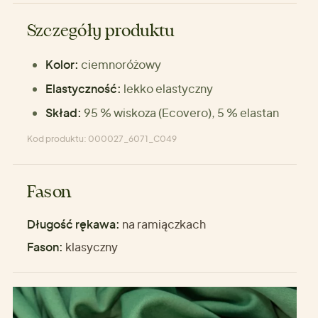
Szczegóły produktu
Kolor:
ciemnoróżowy
Elastyczność:
lekko elastyczny
Skład:
95 % wiskoza (Ecovero), 5 % elastan
Kod produktu: 000027_6071_C049
Fason
Długość rękawa:
na ramiączkach
Fason:
klasyczny