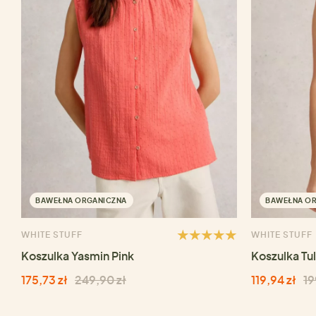
BAWEŁNA ORGANICZNA
BAWEŁNA O
WHITE STUFF
WHITE STUFF
Koszulka Yasmin Pink
Koszulka Tul
175,73 zł
249,90 zł
119,94 zł
19