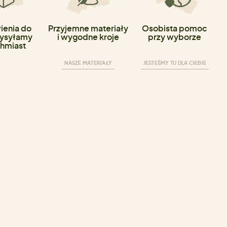
enia do
Przyjemne materiały
Osobista pomoc
ysyłamy
i wygodne kroje
przy wyborze
hmiast
NASZE MATERIAŁY
JESTEŚMY TU DLA CIEBIE