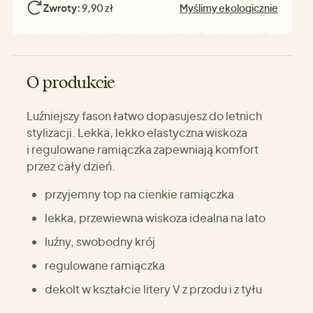
Zwroty:
9,90 zł
Myślimy ekologicznie
O produkcie
Luźniejszy fason łatwo dopasujesz do letnich
stylizacji. Lekka, lekko elastyczna wiskoza
i regulowane ramiączka zapewniają komfort
przez cały dzień.
przyjemny top na cienkie ramiączka
lekka, przewiewna wiskoza idealna na lato
luźny, swobodny krój
regulowane ramiączka
dekolt w kształcie litery V z przodu i z tyłu