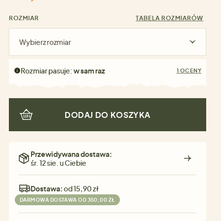
ROZMIAR
TABELA ROZMIARÓW
Wybierz rozmiar
Rozmiar pasuje:
w sam raz
1 OCENY
DODAJ DO KOSZYKA
Przewidywana dostawa:
śr. 12 sie. u Ciebie
Dostawa:
od 15,90 zł
DARMOWA DOSTAWA OD 350,00 ZŁ