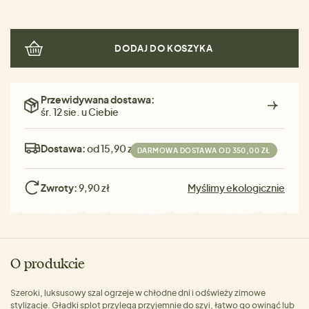
DODAJ DO KOSZYKA
Przewidywana dostawa:
śr. 12 sie. u Ciebie
Dostawa:
od 15,90 zł
DARMOWA DOSTAWA OD 350,00 ZŁ
Zwroty:
9,90 zł
Myślimy ekologicznie
O produkcie
Szeroki, luksusowy szal ogrzeje w chłodne dni i odświeży zimowe
stylizacje. Gładki splot przylega przyjemnie do szyi, łatwo go owinąć lub