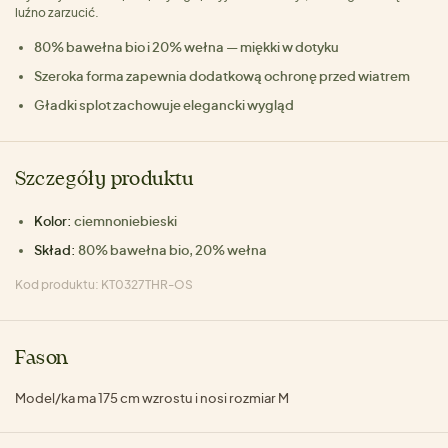
luźno zarzucić.
80% bawełna bio i 20% wełna — miękki w dotyku
Szeroka forma zapewnia dodatkową ochronę przed wiatrem
Gładki splot zachowuje elegancki wygląd
Szczegóły produktu
Kolor:
ciemnoniebieski
Skład:
80% bawełna bio, 20% wełna
Kod produktu: KT0327THR-OS
Fason
Model/ka ma 175 cm wzrostu i nosi rozmiar M