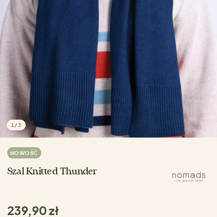
1
/
3
NOWOŚĆ
Szal Knitted Thunder
239,90 zł