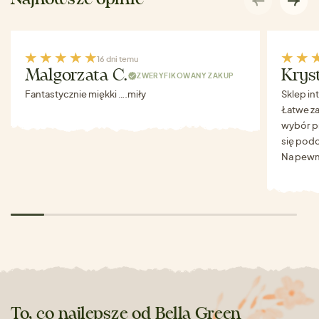
16 dni temu
Malgorzata C.
Krys
ZWERYFIKOWANY ZAKUP
Fantastycznie miękki ….miły
Sklep in
Łatwe za
wybór p
się podo
Na pewn
To, co najlepsze od Bella Green