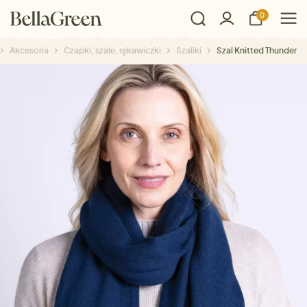
0
Akcesoria
Czapki, szale, rękawiczki
Szaliki
Szal Knitted Thunder