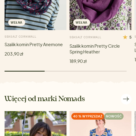
WEŁNA
WEŁNA
SEASALT CORNWALL
5
SEASALT CORNWALL
Szalik komin Pretty Anemone
Szalik komin Pretty Circle
Spring Heather
203,90 zł
189,90 zł
Więcej od marki Nomads
40 % WYPRZEDAŻ
NOWOŚĆ