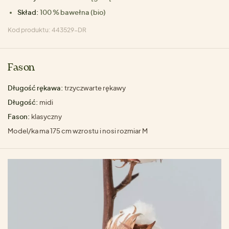
Skład:
100 % bawełna (bio)
Kod produktu: 443529-DR
Fason
Długość rękawa:
trzyczwarte rękawy
Długość:
midi
Fason:
klasyczny
Model/ka ma 175 cm wzrostu i nosi rozmiar M