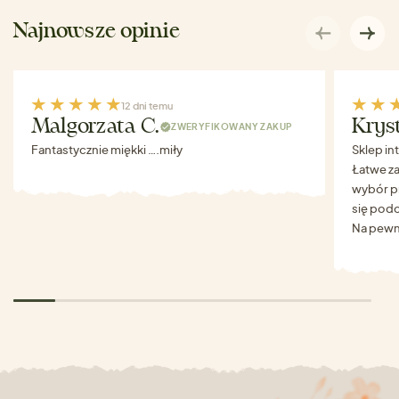
Najnowsze opinie
12 dni temu
Malgorzata C.
Krys
ZWERYFIKOWANY ZAKUP
Fantastycznie miękki ….miły
Sklep in
Łatwe za
wybór p
się podo
Na pewn