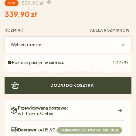
529,90 zł
36 %
339,90 zł
ROZMIAR
TABELA ROZMIARÓW
Wybierz rozmiar
Rozmiar pasuje:
w sam raz
3 OCENY
DODAJ DO KOSZYKA
Przewidywana dostawa:
wt. 11 sie. u Ciebie
Dostawa:
od 15,90 zł
DARMOWA DOSTAWA OD 350,00 ZŁ