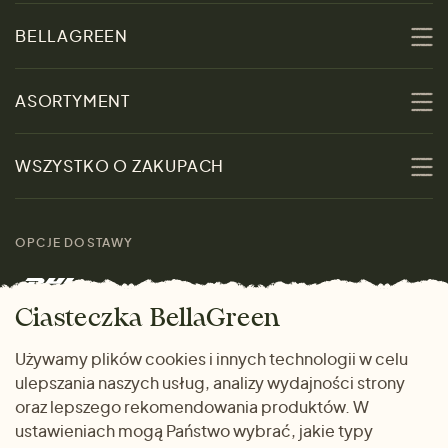
BELLAGREEN
O nas
ASORTYMENT
Zrównoważoność
Promocje
WSZYSTKO O ZAKUPACH
Materiały
Kobiety
Przewodnik po
Skontaktuj się z nami
rozmiarach
OPCJE DOSTAWY
Mężczyźni
Marki
Zwrot towaru
Dom i wnętrze
Ciasteczka BellaGreen
Życzliwy magazyn
Wysyłka i płatność
Prezenty
Używamy plików cookies i innych technologii w celu
METODY PŁATNOŚCI
ulepszania naszych usług, analizy wydajności strony
Dlaczego warto kupować
oraz lepszego rekomendowania produktów. W
u nas
ustawieniach mogą Państwo wybrać, jakie typy