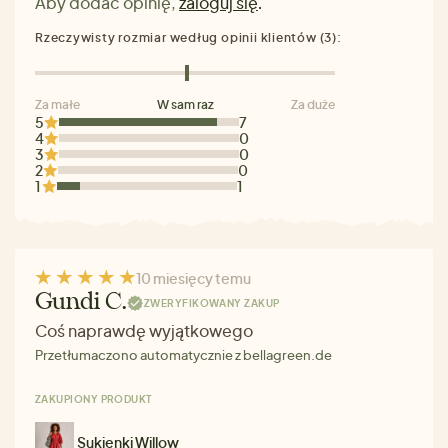
Aby dodać opinię,
zaloguj się
.
Rzeczywisty rozmiar według opinii klientów (3):
Za małe
W sam raz
Za duże
5
7
4
0
3
0
2
0
1
1
10 miesięcy temu
Gundi C.
ZWERYFIKOWANY ZAKUP
Coś naprawdę wyjątkowego
Przetłumaczono automatycznie z bellagreen.de
ZAKUPIONY PRODUKT
Sukienki Willow