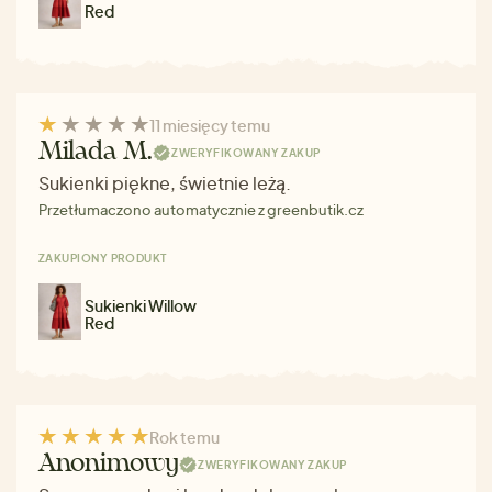
Red
11 miesięcy temu
Milada M.
ZWERYFIKOWANY ZAKUP
Sukienki piękne, świetnie leżą.
Przetłumaczono automatycznie z greenbutik.cz
ZAKUPIONY PRODUKT
Sukienki Willow
Red
Rok temu
Anonimowy
ZWERYFIKOWANY ZAKUP