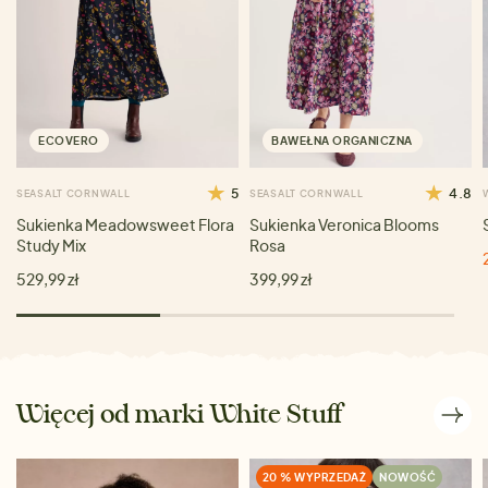
ECOVERO
BAWEŁNA ORGANICZNA
5
4.8
SEASALT CORNWALL
SEASALT CORNWALL
Sukienka Meadowsweet Flora
Sukienka Veronica Blooms
Study Mix
Rosa
529,99 zł
399,99 zł
Więcej od marki White Stuff
20 % WYPRZEDAŻ
NOWOŚĆ