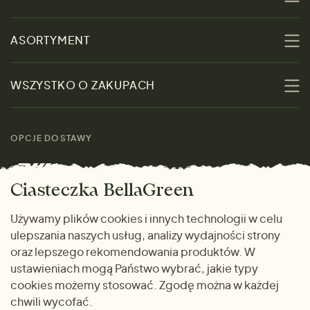
O nas
ASORTYMENT
Zrównoważoność
Promocje
WSZYSTKO O ZAKUPACH
Materiały
Kobiety
Przewodnik po
Skontaktuj się z nami
rozmiarach
OPCJE DOSTAWY
Mężczyźni
Marki
Zwrot towaru
Dom i wnętrze
Ciasteczka BellaGreen
Życzliwy magazyn
Wysyłka i płatność
Prezenty
Używamy plików cookies i innych technologii w celu
METODY PŁATNOŚCI
ulepszania naszych usług, analizy wydajności strony
Dlaczego warto kupować
oraz lepszego rekomendowania produktów. W
u nas
ustawieniach mogą Państwo wybrać, jakie typy
cookies możemy stosować. Zgodę można w każdej
chwili wycofać.