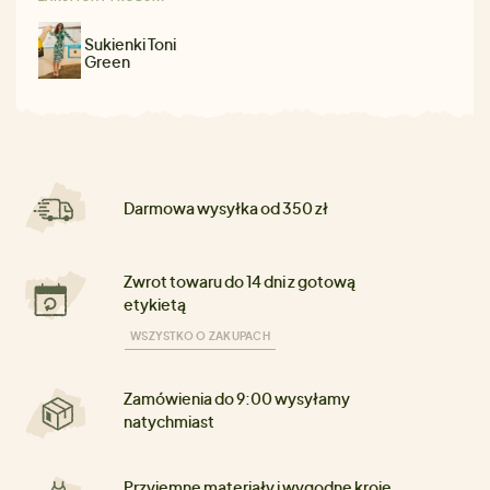
Sukienki Toni
Green
Darmowa wysyłka od 350 zł
Zwrot towaru do 14 dni z gotową
etykietą
WSZYSTKO O ZAKUPACH
Zamówienia do 9:00 wysyłamy
natychmiast
Przyjemne materiały i wygodne kroje