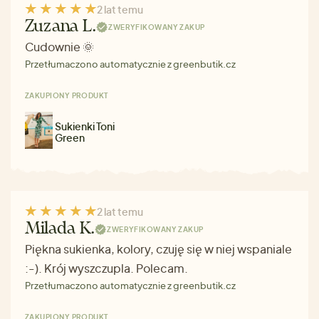
2 lat temu
Zuzana L.
ZWERYFIKOWANY ZAKUP
Cudownie 🌞
Przetłumaczono automatycznie z greenbutik.cz
ZAKUPIONY PRODUKT
Sukienki Toni
Green
2 lat temu
Milada K.
ZWERYFIKOWANY ZAKUP
Piękna sukienka, kolory, czuję się w niej wspaniale
:-). Krój wyszczupla. Polecam.
Przetłumaczono automatycznie z greenbutik.cz
ZAKUPIONY PRODUKT