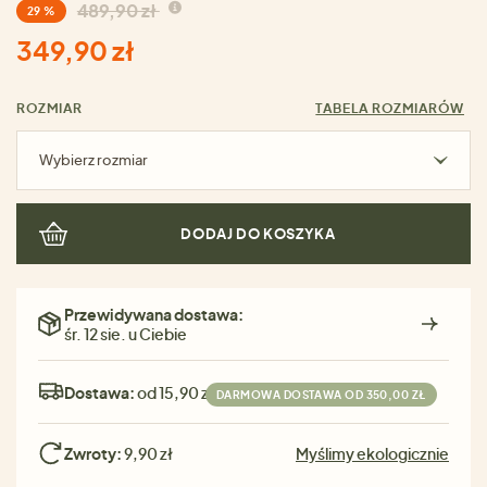
489,90 zł
29 %
349,90 zł
ROZMIAR
TABELA ROZMIARÓW
Wybierz rozmiar
DODAJ DO KOSZYKA
Przewidywana dostawa:
śr. 12 sie. u Ciebie
Dostawa:
od 15,90 zł
DARMOWA DOSTAWA OD 350,00 ZŁ
Zwroty:
9,90 zł
Myślimy ekologicznie