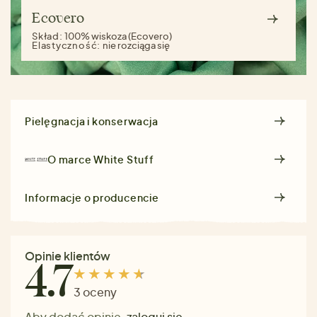
Ecovero
Skład:
100% wiskoza (Ecovero)
Elastyczność:
nie rozciąga się
Pielęgnacja i konserwacja
O marce
White Stuff
Informacje o producencie
Opinie klientów
4.7
3 oceny
Aby dodać opinię,
zaloguj się