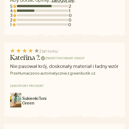
.
5
2
4
1
3
0
2
0
1
0
2 lat temu
Kateřina ?.
ZWERYFIKOWANY ZAKUP
Nie pasował krój, doskonały materiał i ładny wzór
Przetłumaczono automatycznie z greenbutik.cz
ZAKUPIONY PRODUKT
Sukienki Toni
Green