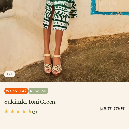
1
/
8
WYPRZEDAŻ
NOWOŚĆ
Sukienki Toni Green
(3)