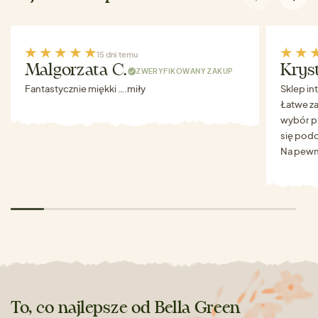
15 dni temu
Malgorzata C.
Krys
ZWERYFIKOWANY ZAKUP
Fantastycznie miękki ….miły
Sklep in
Łatwe za
wybór p
się podo
Na pewn
To, co najlepsze od Bella Green