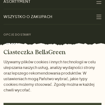
ASORTYMENT
Zrównoważoność
Promocje
WSZYSTKO O ZAKUPACH
Materiały
Kobiety
Przewodnik po
Skontaktuj się z nami
rozmiarach
OPCJE DOSTAWY
Mężczyźni
Marki
Zwrot towaru
Dom i wnętrze
Ciasteczka BellaGreen
Życzliwy magazyn
Wysyłka i płatność
Prezenty
Używamy plików cookies i innych technologii w celu
METODY PŁATNOŚCI
ulepszania naszych usług, analizy wydajności strony
Dlaczego warto kupować
oraz lepszego rekomendowania produktów. W
u nas
ustawieniach mogą Państwo wybrać, jakie typy
cookies możemy stosować. Zgodę można w każdej
chwili wycofać.