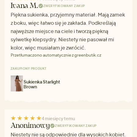
Ivana M.
ZWERYFIKOWANY ZAKUP
Piękna sukienka, przyjemny materiał. Mają zamek
z boku, więc łatwo się je zakłada. Podkreślają
najwęższe miejsce na ciele i tworzą piękną
sylwetkę klepsydry. Niestety nie pasował mi
kolor, więc musiałam je zwrócić.
Przetłumaczono automatycznie z greenbutik.cz
ZAKUPIONY PRODUKT
Sukienka Starlight
Brown
4 miesięcy temu
Anonimowy
ZWERYFIKOWANY ZAKUP
Niestety nie są odpowiednie dla wysokich kobiet.