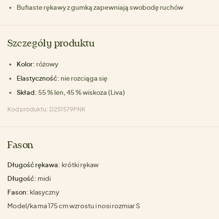
Bufiaste rękawy z gumką zapewniają swobodę ruchów
Szczegóły produktu
Kolor:
różowy
Elastyczność:
nie rozciąga się
Skład:
55 % len, 45 % wiskoza (Liva)
Kod produktu: D251579PNK
Fason
Długość rękawa:
krótki rękaw
Długość:
midi
Fason:
klasyczny
Model/ka ma 175 cm wzrostu i nosi rozmiar S