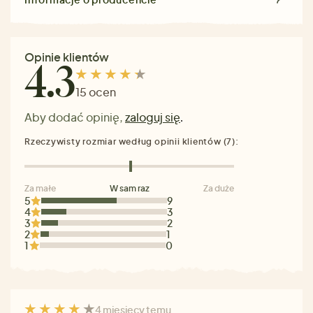
Opinie klientów
4.3
15 ocen
Aby dodać opinię,
zaloguj się
.
Rzeczywisty rozmiar według opinii klientów (7):
Za małe
W sam raz
Za duże
5
9
4
3
3
2
2
1
1
0
4 miesięcy temu