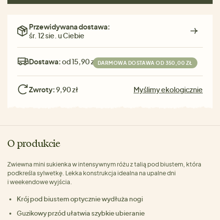
Przewidywana dostawa:
śr. 12 sie. u Ciebie
Dostawa:
od 15,90 zł
DARMOWA DOSTAWA OD 350,00 ZŁ
Zwroty:
9,90 zł
Myślimy ekologicznie
O produkcie
Zwiewna mini sukienka w intensywnym różu z talią pod biustem, która
podkreśla sylwetkę. Lekka konstrukcja idealna na upalne dni
i weekendowe wyjścia.
Krój pod biustem optycznie wydłuża nogi
Guzikowy przód ułatwia szybkie ubieranie