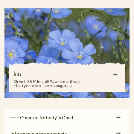
len
Skład:
55 % len, 45 % wiskoza (Liva)
Elastyczność:
nie rozciąga się
O marce
Nobody’s Child
Informacje o producencie