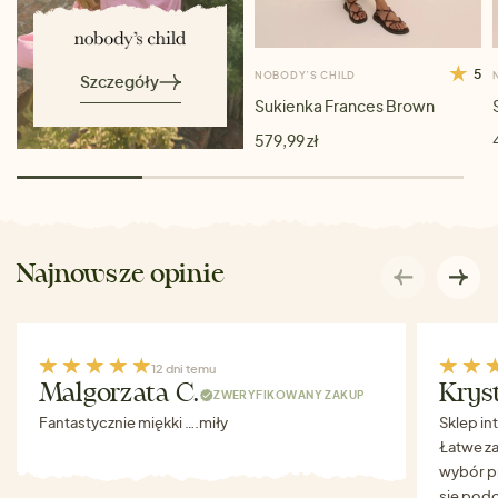
5
NOBODY’S CHILD
Szczegóły
Sukienka Frances Brown
579,99 zł
Najnowsze opinie
12 dni temu
Malgorzata C.
Krys
ZWERYFIKOWANY ZAKUP
Fantastycznie miękki ….miły
Sklep in
Łatwe za
wybór p
się podo