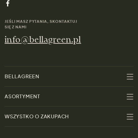
JEŚLI MASZ PYTANIA, SKONTAKTUJ
SIĘ Z NAMI
info@bellagreen.pl
BELLAGREEN
O nas
ASORTYMENT
Zrównoważoność
Promocje
WSZYSTKO O ZAKUPACH
Materiały
Kobiety
Przewodnik po