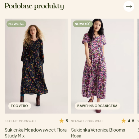
Podobne produkty
NOWOŚĆ
NOWOŚĆ
ECOVERO
BAWEŁNA ORGANICZNA
5
4.8
SEASALT CORNWALL
SEASALT CORNWALL
Sukienka Meadowsweet Flora
Sukienka Veronica Blooms
Study Mix
Rosa