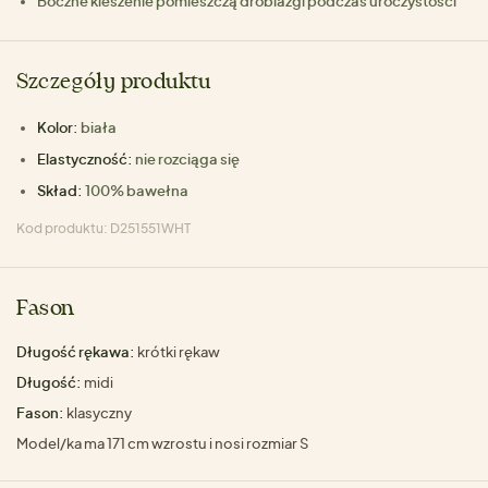
Boczne kieszenie pomieszczą drobiazgi podczas uroczystości
Szczegóły produktu
Kolor:
biała
Elastyczność:
nie rozciąga się
Skład:
100% bawełna
Kod produktu: D251551WHT
Fason
Długość rękawa:
krótki rękaw
Długość:
midi
Fason:
klasyczny
Model/ka ma 171 cm wzrostu i nosi rozmiar S