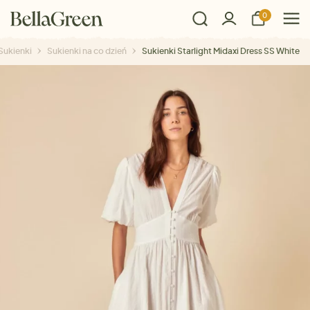
0
Sukienki
Sukienki na co dzień
Sukienki Starlight Midaxi Dress SS White