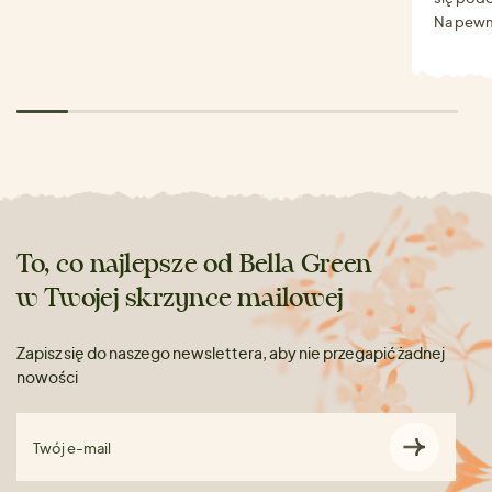
Na pewn
To, co najlepsze od Bella Green
w Twojej skrzynce mailowej
Zapisz się do naszego newslettera, aby nie przegapić żadnej
nowości
Twój e-mail