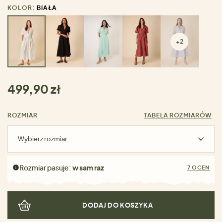
KOLOR:
BIAŁA
+2
499,90 zł
ROZMIAR
TABELA ROZMIARÓW
Wybierz rozmiar
Rozmiar pasuje:
w sam raz
7 OCEN
DODAJ DO KOSZYKA