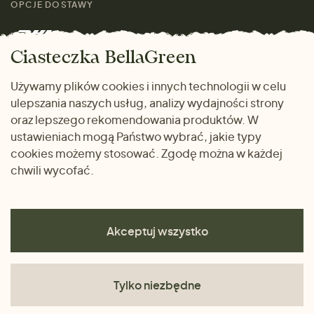
Skontaktuj się z nami
rozmiarach
OPCJE DOSTAWY
Mężczyźni
Marki
Zwrot towaru
Dom i wnętrze
Ciasteczka BellaGreen
Życzliwy magazyn
Wysyłka i płatność
Prezenty
Używamy plików cookies i innych technologii w celu
METODY PŁATNOŚCI
ulepszania naszych usług, analizy wydajności strony
Dlaczego warto kupować
oraz lepszego rekomendowania produktów. W
u nas
ustawieniach mogą Państwo wybrać, jakie typy
cookies możemy stosować. Zgodę można w każdej
chwili wycofać.
Akceptuj wszystko
Tylko niezbędne