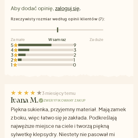
Aby dodać opinię,
zaloguj się
.
Rzeczywisty rozmiar według opinii klientów (7):
Za małe
W sam raz
Za duże
5
9
4
3
3
2
2
1
1
0
3 miesięcy temu
Ivana M.
ZWERYFIKOWANY ZAKUP
Piękna sukienka, przyjemny materiał. Mają zamek
z boku, więc łatwo się je zakłada. Podkreślają
najwęższe miejsce na ciele i tworzą piękną
sylwetkę klepsydry. Niestety nie pasował mi