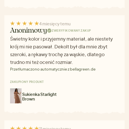
4 miesięcy temu
Anonimowy
ZWERYFIKOWANY ZAKUP
Świetny kolor i przyjemny materiał, ale niestety
krój mi nie pasował. Dekolt był dla mnie zbyt
szeroki, a rękawy trochę za wąskie, dlatego
trudno mi też ocenić rozmiar.
Przetłumaczono automatycznie z bellagreen.de
ZAKUPIONY PRODUKT
Sukienka Starlight
Brown
11 miesięcy temu