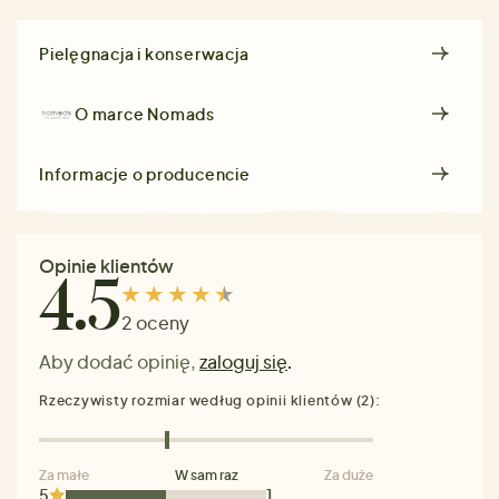
Pielęgnacja i konserwacja
O marce
Nomads
Informacje o producencie
Opinie klientów
4.5
2 oceny
Aby dodać opinię,
zaloguj się
.
Rzeczywisty rozmiar według opinii klientów (2):
Za małe
W sam raz
Za duże
5
1