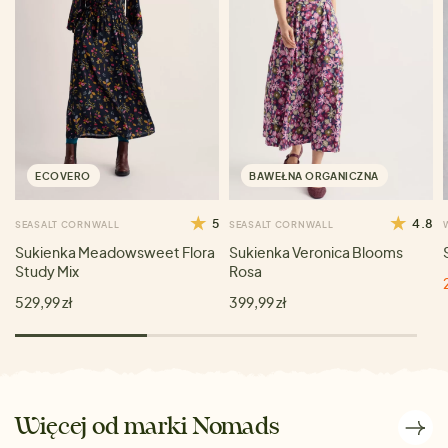
ECOVERO
BAWEŁNA ORGANICZNA
5
4.8
SEASALT CORNWALL
SEASALT CORNWALL
Sukienka Meadowsweet Flora
Sukienka Veronica Blooms
Study Mix
Rosa
529,99 zł
399,99 zł
Więcej od marki Nomads