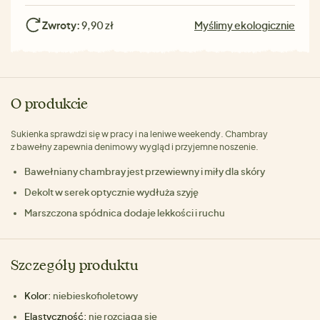
Zwroty:
9,90 zł
Myślimy ekologicznie
O produkcie
Sukienka sprawdzi się w pracy i na leniwe weekendy. Chambray
z bawełny zapewnia denimowy wygląd i przyjemne noszenie.
Bawełniany chambray jest przewiewny i miły dla skóry
Dekolt w serek optycznie wydłuża szyję
Marszczona spódnica dodaje lekkości i ruchu
Szczegóły produktu
Kolor:
niebieskofioletowy
Elastyczność:
nie rozciąga się