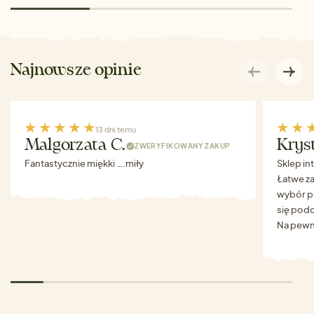
Najnowsze opinie
13 dni temu
Malgorzata C.
Krys
ZWERYFIKOWANY ZAKUP
Fantastycznie miękki ….miły
Sklep in
Łatwe za
wybór p
się podo
Na pewn