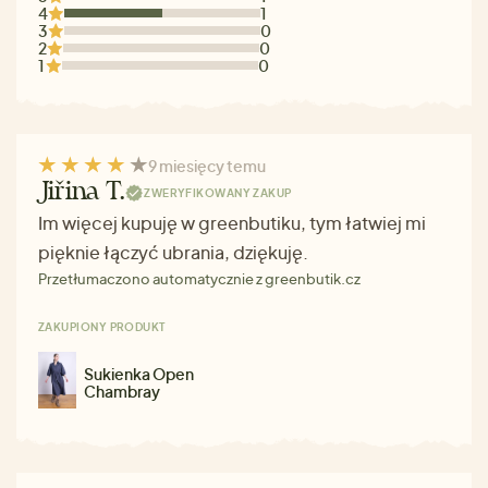
4
1
3
0
2
0
1
0
9 miesięcy temu
Jiřina T.
ZWERYFIKOWANY ZAKUP
Im więcej kupuję w greenbutiku, tym łatwiej mi
pięknie łączyć ubrania, dziękuję.
Przetłumaczono automatycznie z greenbutik.cz
ZAKUPIONY PRODUKT
Sukienka Open
Chambray