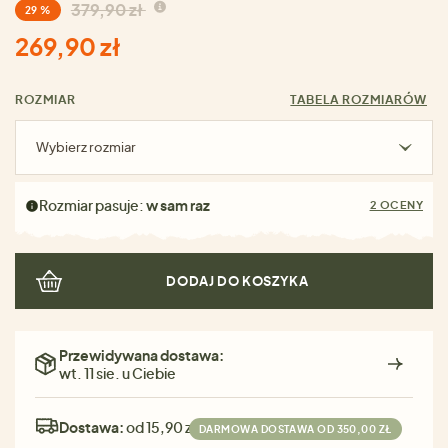
379,90 zł
29 %
269,90 zł
ROZMIAR
TABELA ROZMIARÓW
Wybierz rozmiar
Rozmiar pasuje:
w sam raz
2 OCENY
DODAJ DO KOSZYKA
Przewidywana dostawa:
wt. 11 sie. u Ciebie
Dostawa:
od 15,90 zł
DARMOWA DOSTAWA OD 350,00 ZŁ