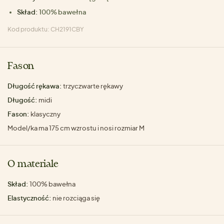
Skład:
100% bawełna
Kod produktu: CH2191CBY
Fason
Długość rękawa:
trzyczwarte rękawy
Długość:
midi
Fason:
klasyczny
Model/ka ma 175 cm wzrostu i nosi rozmiar M
O materiale
Skład:
100% bawełna
Elastyczność:
nie rozciąga się