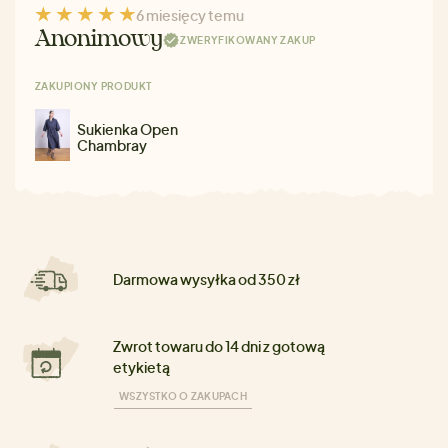
6 miesięcy temu
Anonimowy
ZWERYFIKOWANY ZAKUP
ZAKUPIONY PRODUKT
Sukienka Open
Chambray
Darmowa wysyłka od 350 zł
Zwrot towaru do 14 dni z gotową
etykietą
WSZYSTKO O ZAKUPACH