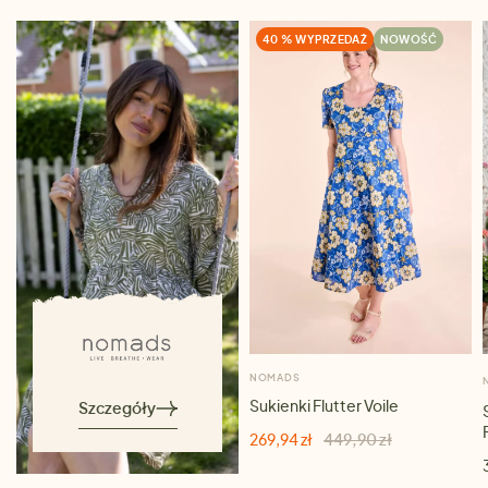
40 % WYPRZEDAŻ
NOWOŚĆ
NOMADS
Sukienki Flutter Voile
Szczegóły
269,94 zł
449,90 zł