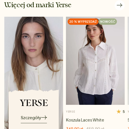
Więcej od marki Yerse
20 % WYPRZEDAŻ
NOWOŚĆ
5
YERSE
Szczegóły
Koszula Laces White
369,90 zł
459,90 zł