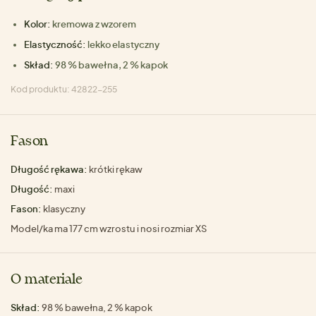
Kolor:
kremowa z wzorem
Elastyczność:
lekko elastyczny
Skład:
98 % bawełna, 2 % kapok
Kod produktu: 42822-255
Fason
Długość rękawa:
krótki rękaw
Długość:
maxi
Fason:
klasyczny
Model/ka ma 177 cm wzrostu i nosi rozmiar XS
O materiale
Skład:
98 % bawełna, 2 % kapok