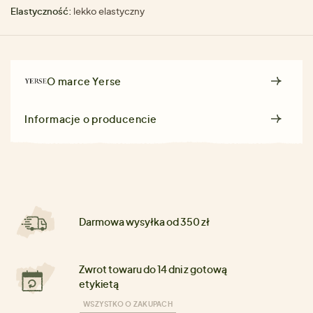
Elastyczność:
lekko elastyczny
O marce
Yerse
Informacje o producencie
Darmowa wysyłka od 350 zł
Zwrot towaru do 14 dni z gotową
etykietą
WSZYSTKO O ZAKUPACH