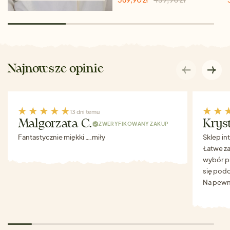
Najnowsze opinie
13 dni temu
Malgorzata C.
Krys
ZWERYFIKOWANY ZAKUP
Fantastycznie miękki ….miły
Sklep in
Łatwe za
wybór p
się podo
Na pewn