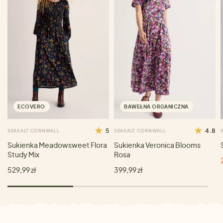
ECOVERO
BAWEŁNA ORGANICZNA
5
4.8
SEASALT CORNWALL
SEASALT CORNWALL
Sukienka Meadowsweet Flora
Sukienka Veronica Blooms
Study Mix
Rosa
529,99 zł
399,99 zł