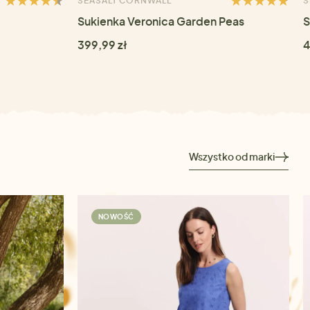
SEASALT CORNWALL
S
Sukienka Veronica Garden Peas
S
399,99 zł
4
Wszystko od marki
NOWOŚĆ