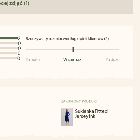
cej zdjęć (1)
2
Rzeczywisty rozmiar według opinii klientów (2):
0
0
0
0
Za małe
W sam raz
Za duże
ZAKUPIONY PRODUKT
Sukienka Fitted
Jersey Ink