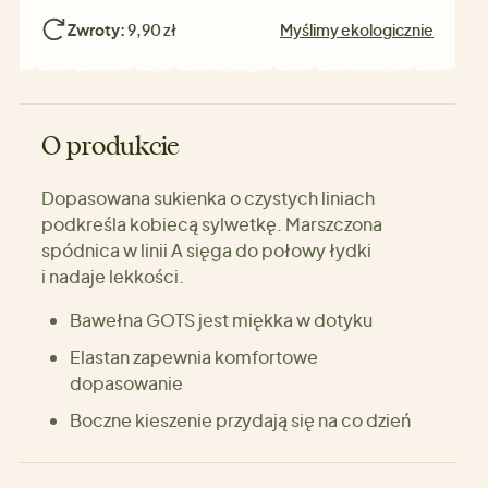
Zwroty:
9,90 zł
Myślimy ekologicznie
O produkcie
Dopasowana sukienka o czystych liniach
podkreśla kobiecą sylwetkę. Marszczona
spódnica w linii A sięga do połowy łydki
i nadaje lekkości.
Bawełna GOTS jest miękka w dotyku
Elastan zapewnia komfortowe
dopasowanie
Boczne kieszenie przydają się na co dzień