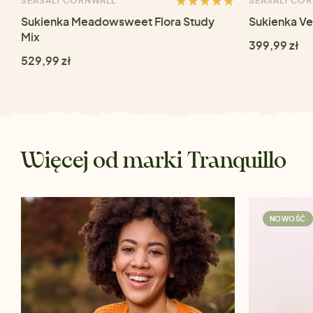
SEASALT CORNWALL
SEASALT CO
Sukienka Meadowsweet Flora Study
Sukienka Ve
Mix
399,99 zł
529,99 zł
Więcej od marki Tranquillo
NOWOŚĆ