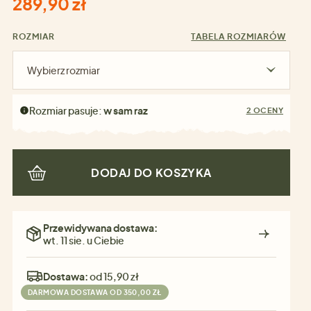
289,90 zł
ROZMIAR
TABELA ROZMIARÓW
Wybierz rozmiar
Rozmiar pasuje:
w sam raz
2 OCENY
DODAJ DO KOSZYKA
Przewidywana dostawa:
wt. 11 sie. u Ciebie
Dostawa:
od 15,90 zł
DARMOWA DOSTAWA OD 350,00 ZŁ