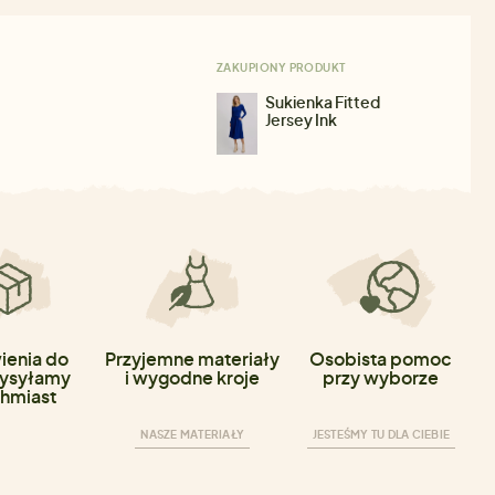
ZAKUPIONY PRODUKT
Sukienka Fitted
Jersey Ink
enia do
Przyjemne materiały
Osobista pomoc
ysyłamy
i wygodne kroje
przy wyborze
hmiast
NASZE MATERIAŁY
JESTEŚMY TU DLA CIEBIE