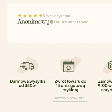
5 miesięcy temu
Anonimowy
ZWERYFIKOWANY ZAKUP
Darmowa wysyłka
Zwrot towaru do
Zamówi
od 350 zł
14 dni z gotową
9:00 w
etykietą
natyc
WSZYSTKO O ZAKUPACH