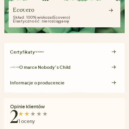
Ecovero
Skład:
100% wiskoza (Ecovero)
Elastyczność:
nie rozciąga się
Certyfikaty
O marce
Nobody’s Child
Informacje o producencie
Opinie klientów
2
1 oceny