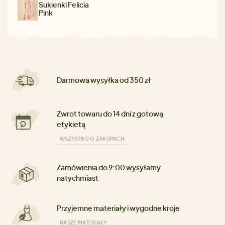
Sukienki Felicia
Pink
Darmowa wysyłka od 350 zł
Zwrot towaru do 14 dni z gotową
etykietą
WSZYSTKO O ZAKUPACH
Zamówienia do 9:00 wysyłamy
natychmiast
Przyjemne materiały i wygodne kroje
NASZE MATERIAŁY