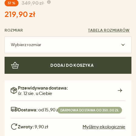
349,90 zł
37 %
219,90 zł
ROZMIAR
TABELA ROZMIARÓW
Wybierz rozmiar
DODAJ DO KOSZYKA
Przewidywana dostawa:
śr. 12 sie. u Ciebie
Dostawa:
od 15,90 zł
DARMOWA DOSTAWA OD 350,00 ZŁ
Zwroty:
9,90 zł
Myślimy ekologicznie