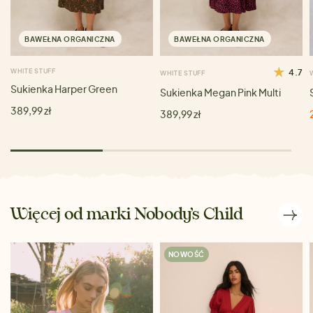
BAWEŁNA ORGANICZNA
BAWEŁNA ORGANICZNA
WHITE STUFF
4.7
WHITE STUFF
Sukienka Harper Green
Sukienka Megan Pink Multi
389,99 zł
389,99 zł
Więcej od marki Nobody’s Child
NOWOŚĆ