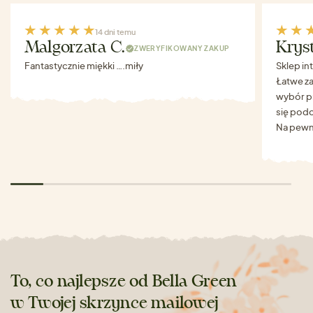
14 dni temu
Malgorzata C.
Krys
ZWERYFIKOWANY ZAKUP
Fantastycznie miękki ….miły
Sklep in
Łatwe za
wybór p
się podo
Na pewn
To, co najlepsze od Bella Green
w Twojej skrzynce mailowej