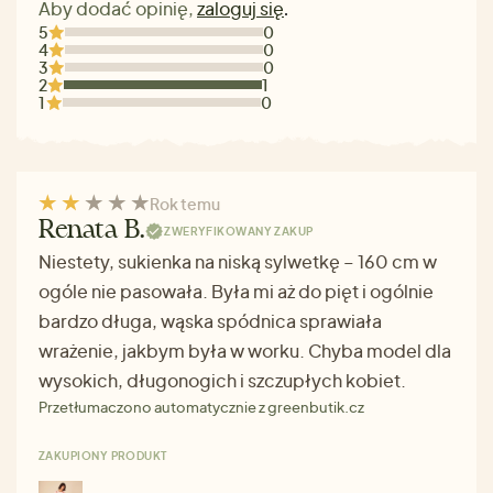
Aby dodać opinię,
zaloguj się
.
5
0
4
0
3
0
2
1
1
0
Rok temu
Renata B.
ZWERYFIKOWANY ZAKUP
Niestety, sukienka na niską sylwetkę – 160 cm w
ogóle nie pasowała. Była mi aż do pięt i ogólnie
bardzo długa, wąska spódnica sprawiała
wrażenie, jakbym była w worku. Chyba model dla
wysokich, długonogich i szczupłych kobiet.
Przetłumaczono automatycznie z greenbutik.cz
ZAKUPIONY PRODUKT