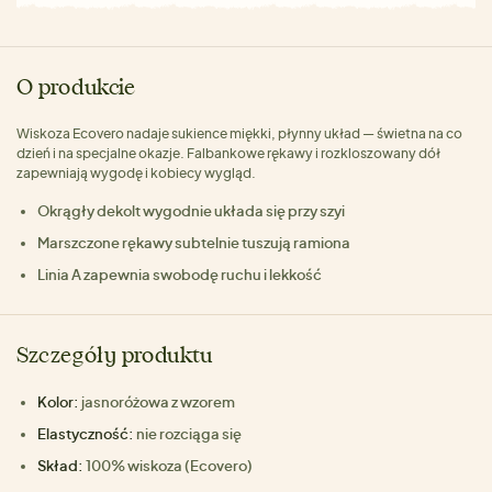
O produkcie
Wiskoza Ecovero nadaje sukience miękki, płynny układ — świetna na co
dzień i na specjalne okazje. Falbankowe rękawy i rozkloszowany dół
zapewniają wygodę i kobiecy wygląd.
Okrągły dekolt wygodnie układa się przy szyi
Marszczone rękawy subtelnie tuszują ramiona
Linia A zapewnia swobodę ruchu i lekkość
Szczegóły produktu
Kolor:
jasnoróżowa z wzorem
Elastyczność:
nie rozciąga się
Skład:
100% wiskoza (Ecovero)