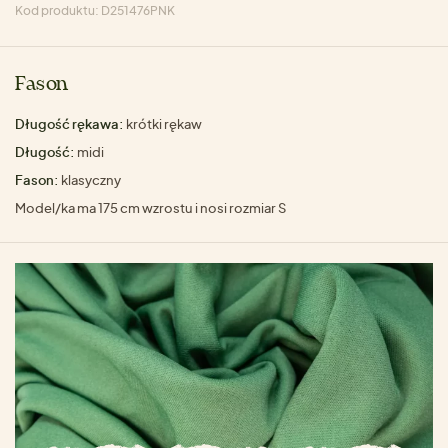
Kod produktu: D251476PNK
Fason
Długość rękawa:
krótki rękaw
Długość:
midi
Fason:
klasyczny
Model/ka ma 175 cm wzrostu i nosi rozmiar S