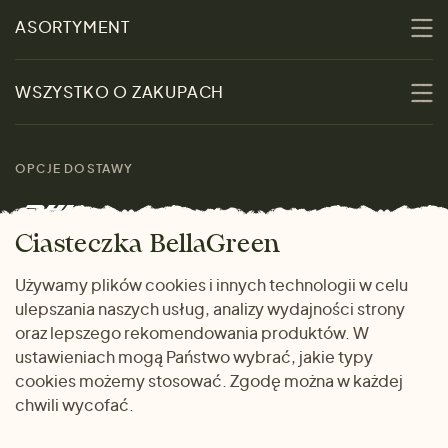
O nas
ASORTYMENT
Zrównoważoność
Promocje
WSZYSTKO O ZAKUPACH
Materiały
Kobiety
Przewodnik po
Skontaktuj się z nami
rozmiarach
OPCJE DOSTAWY
Mężczyźni
Marki
Zwrot towaru
Dom i wnętrze
Ciasteczka BellaGreen
Życzliwy magazyn
Wysyłka i płatność
Prezenty
Używamy plików cookies i innych technologii w celu
METODY PŁATNOŚCI
ulepszania naszych usług, analizy wydajności strony
Dlaczego warto kupować
oraz lepszego rekomendowania produktów. W
u nas
ustawieniach mogą Państwo wybrać, jakie typy
cookies możemy stosować. Zgodę można w każdej
chwili wycofać.