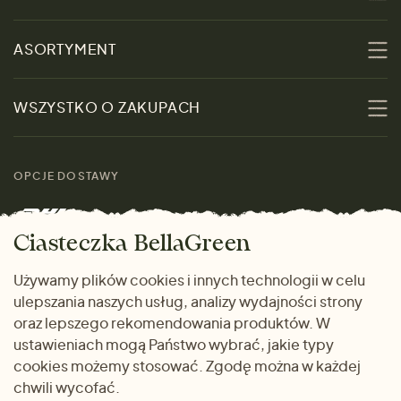
O nas
ASORTYMENT
Zrównoważoność
Promocje
WSZYSTKO O ZAKUPACH
Materiały
Kobiety
Przewodnik po
Skontaktuj się z nami
rozmiarach
OPCJE DOSTAWY
Mężczyźni
Marki
Zwrot towaru
Dom i wnętrze
Ciasteczka BellaGreen
Życzliwy magazyn
Wysyłka i płatność
Prezenty
Używamy plików cookies i innych technologii w celu
METODY PŁATNOŚCI
ulepszania naszych usług, analizy wydajności strony
Dlaczego warto kupować
oraz lepszego rekomendowania produktów. W
u nas
ustawieniach mogą Państwo wybrać, jakie typy
cookies możemy stosować. Zgodę można w każdej
chwili wycofać.