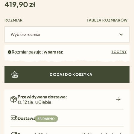
419,90 zł
ROZMIAR
TABELA ROZMIARÓW
Wybierz rozmiar
Rozmiar pasuje:
w sam raz
1 OCENY
DODAJ DO KOSZYKA
Przewidywana dostawa:
śr. 12 sie. u Ciebie
Dostawa:
ZA DARMO