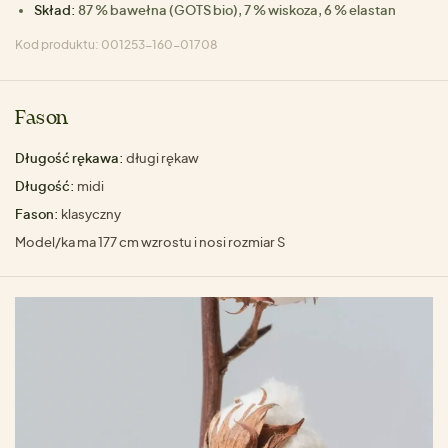
Skład:
87 % bawełna (GOTS bio), 7 % wiskoza, 6 % elastan
Kod produktu: 001253-160-01708
Fason
Długość rękawa:
długi rękaw
Długość:
midi
Fason:
klasyczny
Model/ka ma 177 cm wzrostu i nosi rozmiar S