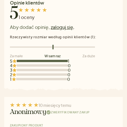
Opinie klientów
5
1 oceny
Aby dodać opinię,
zaloguj się
.
Rzeczywisty rozmiar według opinii klientów (1):
Za małe
W sam raz
Za duże
5
1
4
0
3
0
2
0
1
0
10 miesięcy temu
Anonimowy
ZWERYFIKOWANY ZAKUP
ZAKUPIONY PRODUKT