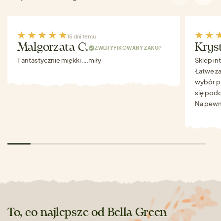
15 dni temu
Malgorzata C.
Krys
ZWERYFIKOWANY ZAKUP
Fantastycznie miękki ….miły
Sklep in
Łatwe za
wybór p
się podo
Na pewn
To, co najlepsze od Bella Green