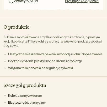
Zwroty:
9,90 zł
Myślimy ekologicznie
O produkcie
Sukienka zaprojektowana z myślą o codziennym komforcie, o prostym
kroju i kobiecej talii. Sprawdzi się w pracy, w weekend i podczas spotkań
przy kawie.
Elastyczna mieszanka zapewnia swobodę ruchu i dopasowanie
Boczne kieszenie praktyczne na dłonie i drobiazgi
Wiązana talia pozwala na regulację sylwetki
Szczegóły produktu
Kolor:
czarny z wzorem
Elastyczność:
elastyczny