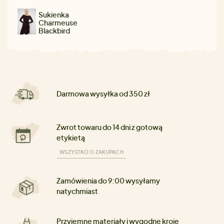
Sukienka
Charmeuse
Blackbird
Darmowa wysyłka od 350 zł
Zwrot towaru do 14 dni z gotową
etykietą
WSZYSTKO O ZAKUPACH
Zamówienia do 9:00 wysyłamy
natychmiast
Przyjemne materiały i wygodne kroje