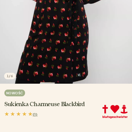
1
/
6
NOWOŚĆ
Sukienka Charmeuse Blackbird
(1)