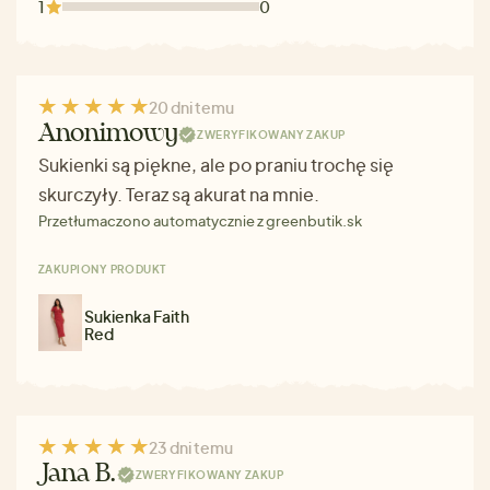
1
0
20 dni temu
Anonimowy
ZWERYFIKOWANY ZAKUP
Sukienki są piękne, ale po praniu trochę się
skurczyły. Teraz są akurat na mnie.
Przetłumaczono automatycznie z greenbutik.sk
ZAKUPIONY PRODUKT
Sukienka Faith
Red
23 dni temu
Jana B.
ZWERYFIKOWANY ZAKUP