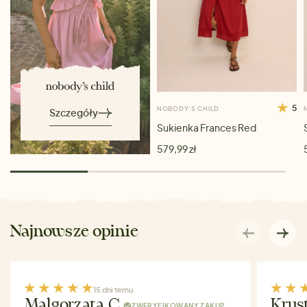
5
NOBODY’S CHILD
Szczegóły
Sukienka Frances Red
579,99 zł
Najnowsze opinie
15 dni temu
Malgorzata C.
Krys
ZWERYFIKOWANY ZAKUP