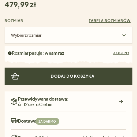
479,99 zł
ROZMIAR
TABELA ROZMIARÓW
Wybierz rozmiar
Rozmiar pasuje:
w sam raz
3 OCENY
DODAJ DO KOSZYKA
Przewidywana dostawa:
śr. 12 sie. u Ciebie
Dostawa:
ZA DARMO