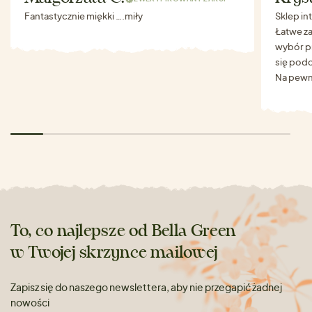
Fantastycznie miękki ….miły
Sklep in
Łatwe za
wybór p
się podo
Na pewn
To, co najlepsze od Bella Green
w Twojej skrzynce mailowej
Zapisz się do naszego newslettera, aby nie przegapić żadnej
nowości