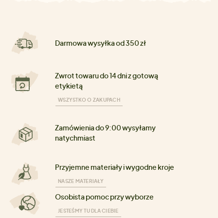
Darmowa wysyłka od 350 zł
Zwrot towaru do 14 dni z gotową
etykietą
WSZYSTKO O ZAKUPACH
Zamówienia do 9:00 wysyłamy
natychmiast
Przyjemne materiały i wygodne kroje
NASZE MATERIAŁY
Osobista pomoc przy wyborze
JESTEŚMY TU DLA CIEBIE