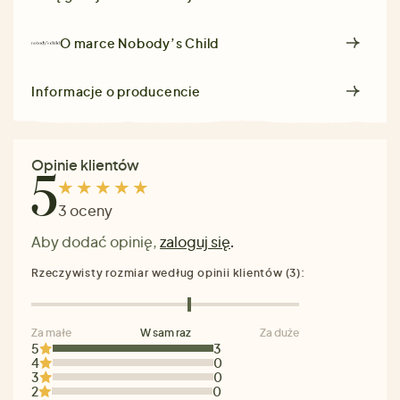
O marce
Nobody’s Child
Informacje o producencie
Opinie klientów
5
3 oceny
Aby dodać opinię,
zaloguj się
.
Rzeczywisty rozmiar według opinii klientów (3):
Za małe
W sam raz
Za duże
5
3
4
0
3
0
2
0