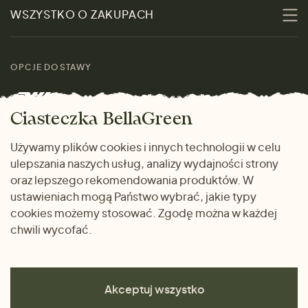
Promocje
WSZYSTKO O ZAKUPACH
Materiały
Kobiety
Przewodnik po
Skontaktuj się z nami
rozmiarach
OPCJE DOSTAWY
Mężczyźni
Marki
Zwrot towaru
Dom i wnętrze
Ciasteczka BellaGreen
Życzliwy magazyn
Wysyłka i płatność
Prezenty
Używamy plików cookies i innych technologii w celu
METODY PŁATNOŚCI
ulepszania naszych usług, analizy wydajności strony
Dlaczego warto kupować
oraz lepszego rekomendowania produktów. W
u nas
ustawieniach mogą Państwo wybrać, jakie typy
cookies możemy stosować. Zgodę można w każdej
chwili wycofać.
Akceptuj wszystko