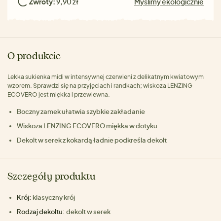
Zwroty:
9,90 zł
Myślimy ekologicznie
O produkcie
Lekka sukienka midi w intensywnej czerwieni z delikatnym kwiatowym
wzorem. Sprawdzi się na przyjęciach i randkach; wiskoza LENZING
ECOVERO jest miękka i przewiewna.
Boczny zamek ułatwia szybkie zakładanie
Wiskoza LENZING ECOVERO miękka w dotyku
Dekolt w serek z kokardą ładnie podkreśla dekolt
Szczegóły produktu
Krój:
klasyczny krój
Rodzaj dekoltu:
dekolt w serek