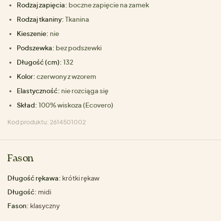
Rodzaj zapięcia:
boczne zapięcie na zamek
Rodzaj tkaniny:
Tkanina
Kieszenie:
nie
Podszewka:
bez podszewki
Długość (cm):
132
Kolor:
czerwony z wzorem
Elastyczność:
nie rozciąga się
Skład:
100% wiskoza (Ecovero)
Kod produktu: 2614501002
Fason
Długość rękawa:
krótki rękaw
Długość:
midi
Fason:
klasyczny