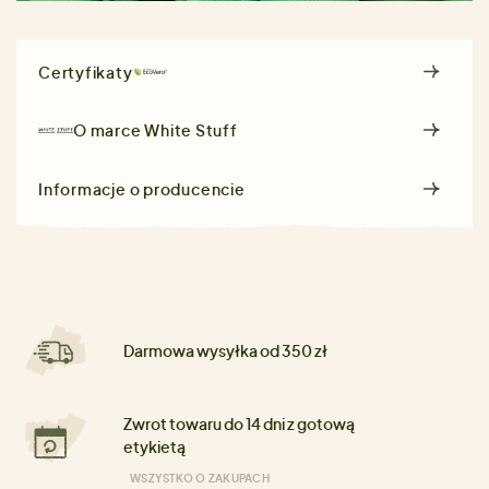
Certyfikaty
O marce
White Stuff
Informacje o producencie
Darmowa wysyłka od 350 zł
Zwrot towaru do 14 dni z gotową
etykietą
WSZYSTKO O ZAKUPACH