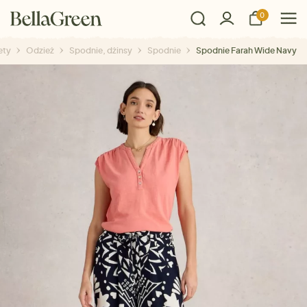
0
ety
Odzież
Spodnie, dżinsy
Spodnie
Spodnie Farah Wide Navy