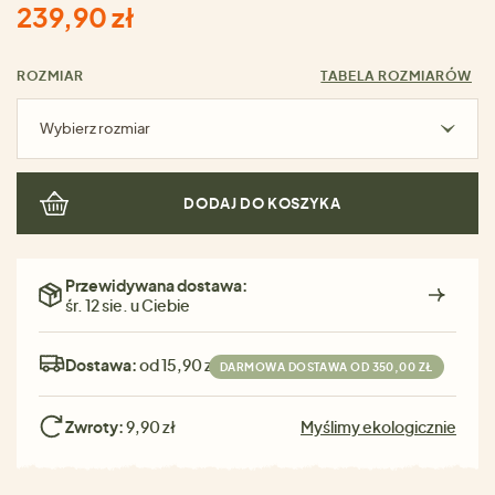
239,90 zł
ROZMIAR
TABELA ROZMIARÓW
Wybierz rozmiar
DODAJ DO KOSZYKA
Przewidywana dostawa:
śr. 12 sie. u Ciebie
Dostawa:
od 15,90 zł
DARMOWA DOSTAWA OD 350,00 ZŁ
Zwroty:
9,90 zł
Myślimy ekologicznie