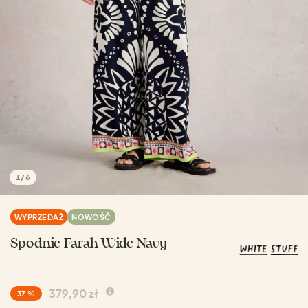
1
/
6
WYPRZEDAŻ
NOWOŚĆ
Spodnie Farah Wide Navy
379,90 zł
37 %