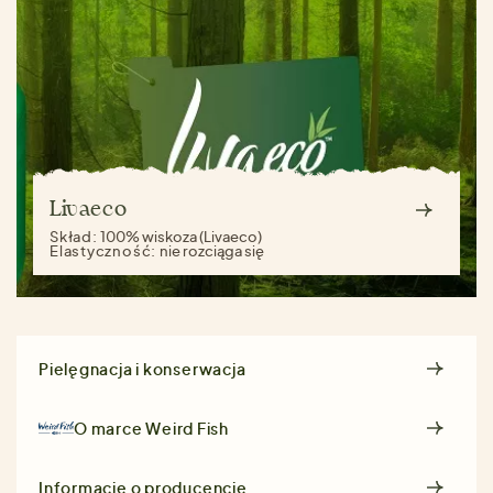
Livaeco
Skład:
100% wiskoza (Livaeco)
Elastyczność:
nie rozciąga się
Pielęgnacja i konserwacja
O marce
Weird Fish
Informacje o producencie