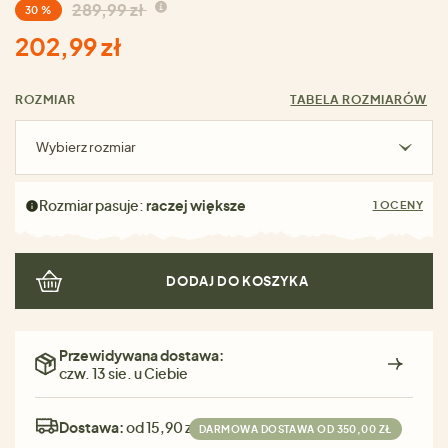
289,99 zł
30 %
202,99 zł
ROZMIAR
TABELA ROZMIARÓW
Wybierz rozmiar
Rozmiar pasuje:
raczej większe
1 OCENY
DODAJ DO KOSZYKA
Przewidywana dostawa:
czw. 13 sie. u Ciebie
Dostawa:
od 15,90 zł
DARMOWA DOSTAWA OD 350,00 ZŁ