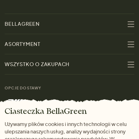
BELLAGREEN
O nas
ASORTYMENT
Zrównoważoność
Promocje
WSZYSTKO O ZAKUPACH
Materiały
Kobiety
Przewodnik po
Skontaktuj się z nami
rozmiarach
OPCJE DOSTAWY
Mężczyźni
Marki
Zwrot towaru
Dom i wnętrze
Ciasteczka BellaGreen
Życzliwy magazyn
Wysyłka i płatność
Prezenty
Używamy plików cookies i innych technologii w celu
METODY PŁATNOŚCI
ulepszania naszych usług, analizy wydajności strony
Dlaczego warto kupować
oraz lepszego rekomendowania produktów. W