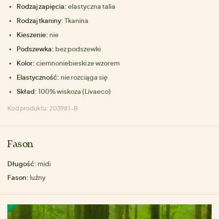
Rodzaj zapięcia:
elastyczna talia
Rodzaj tkaniny:
Tkanina
Kieszenie:
nie
Podszewka:
bez podszewki
Kolor:
ciemnoniebieski ze wzorem
Elastyczność:
nie rozciąga się
Skład:
100% wiskoza (Livaeco)
Kod produktu: 203981-B
Fason
Długość:
midi
Fason:
luźny