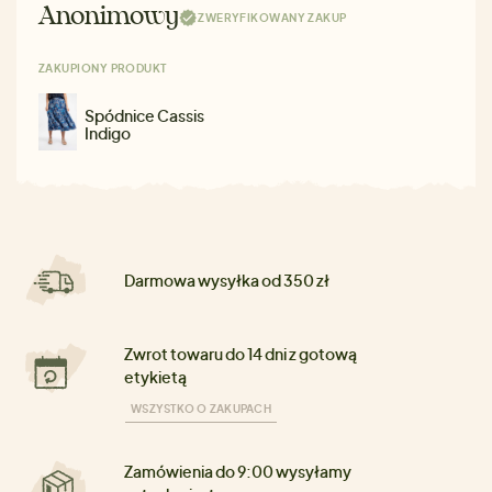
Anonimowy
ZWERYFIKOWANY ZAKUP
ZAKUPIONY PRODUKT
Spódnice Cassis
Indigo
Darmowa wysyłka od 350 zł
Zwrot towaru do 14 dni z gotową
etykietą
WSZYSTKO O ZAKUPACH
Zamówienia do 9:00 wysyłamy