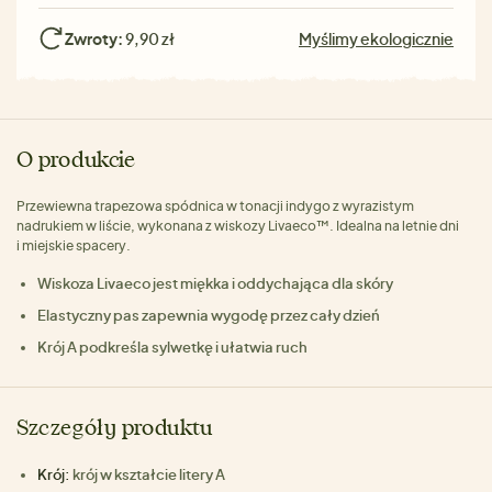
Zwroty:
9,90 zł
Myślimy ekologicznie
O produkcie
Przewiewna trapezowa spódnica w tonacji indygo z wyrazistym
nadrukiem w liście, wykonana z wiskozy Livaeco™. Idealna na letnie dni
i miejskie spacery.
Wiskoza Livaeco jest miękka i oddychająca dla skóry
Elastyczny pas zapewnia wygodę przez cały dzień
Krój A podkreśla sylwetkę i ułatwia ruch
Szczegóły produktu
Krój:
krój w kształcie litery A