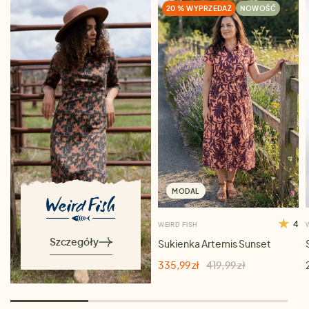
20 % WYPRZEDAŻ
NOWOŚĆ
MODAL
4
WEIRD FISH
Szczegóły
Sukienka Artemis Sunset
335,99 zł
419,99 zł