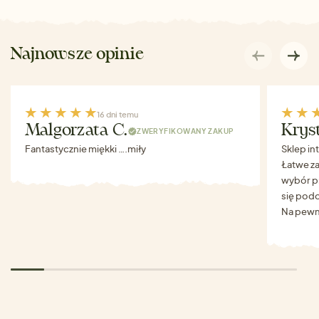
Najnowsze opinie
16 dni temu
Malgorzata C.
Krys
ZWERYFIKOWANY ZAKUP
Fantastycznie miękki ….miły
Sklep in
Łatwe za
wybór p
się podo
Na pewn