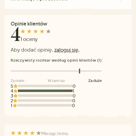
Opinie klientów
4
1 oceny
Aby dodać opinię,
zaloguj się
.
Rzeczywisty rozmiar według opinii klientów (1):
Za małe
W sam raz
Za duże
5
0
4
1
3
0
2
0
1
0
Miesiąc temu