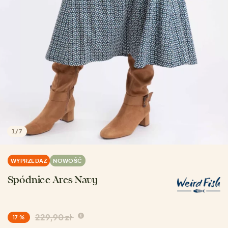
1
/
7
WYPRZEDAŻ
NOWOŚĆ
Spódnice Ares Navy
229,90 zł
17 %