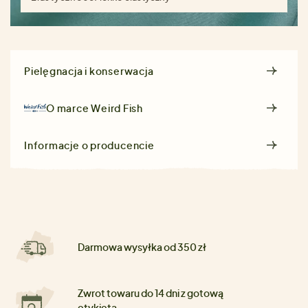
Pielęgnacja i konserwacja
O marce
Weird Fish
Informacje o producencie
Darmowa wysyłka od 350 zł
Zwrot towaru do 14 dni z gotową
etykietą