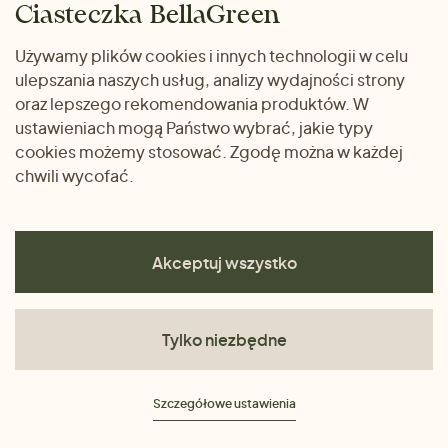
Ciasteczka BellaGreen
Życzliwy magazyn
Wysyłka i płatność
Prezenty
Używamy plików cookies i innych technologii w celu
METODY PŁATNOŚCI
ulepszania naszych usług, analizy wydajności strony
Dlaczego warto kupować
oraz lepszego rekomendowania produktów. W
u nas
ustawieniach mogą Państwo wybrać, jakie typy
cookies możemy stosować. Zgodę można w każdej
chwili wycofać.
Akceptuj wszystko
Tylko niezbędne
Regulamin
Szczegółowe ustawienia
Polityka prywatności
Ciasteczka