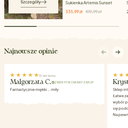
Szczegóły
Sukienka Artemis Sunset
335,99 zł
419,99 zł
Najnowsze opinie
15 dni temu
Malgorzata C.
Krys
ZWERYFIKOWANY ZAKUP
Fantastycznie miękki ….miły
Sklep in
Łatwe za
wybór p
się podo
Na pewn