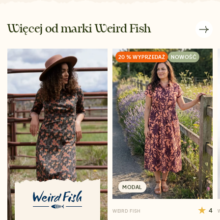
Więcej od marki Weird Fish
20 % WYPRZEDAŻ
NOWOŚĆ
MODAL
4
WEIRD FISH