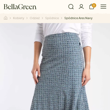
0
Kobiety
Odzież
Spódnice
Spódnice Ares Navy