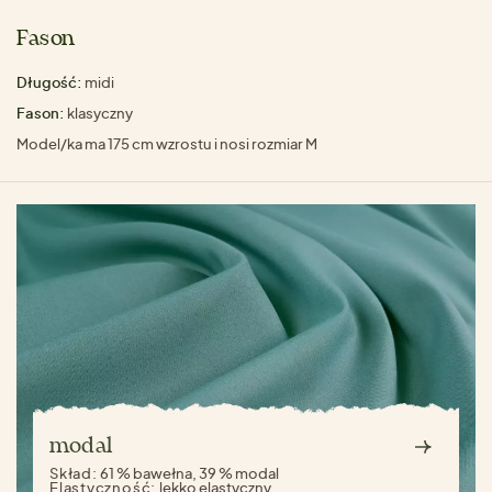
Fason
Długość:
midi
Fason:
klasyczny
Model/ka ma 175 cm wzrostu i nosi rozmiar M
modal
Skład:
61 % bawełna, 39 % modal
Elastyczność:
lekko elastyczny