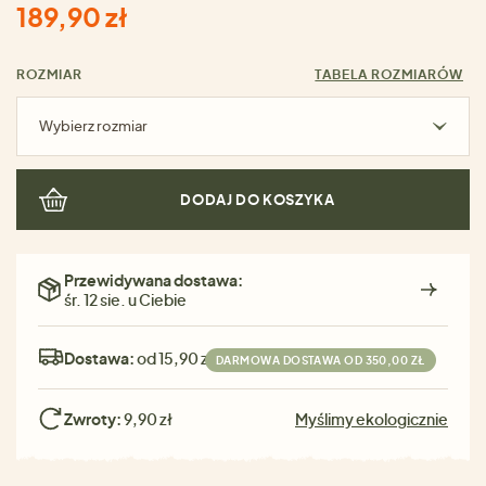
189,90 zł
ROZMIAR
TABELA ROZMIARÓW
Wybierz rozmiar
DODAJ DO KOSZYKA
Przewidywana dostawa:
śr. 12 sie. u Ciebie
Dostawa:
od 15,90 zł
DARMOWA DOSTAWA OD 350,00 ZŁ
Zwroty:
9,90 zł
Myślimy ekologicznie