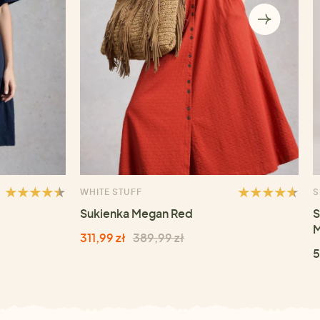
WHITE STUFF
S
Sukienka Megan Red
S
M
311,99 zł
389,99 zł
5