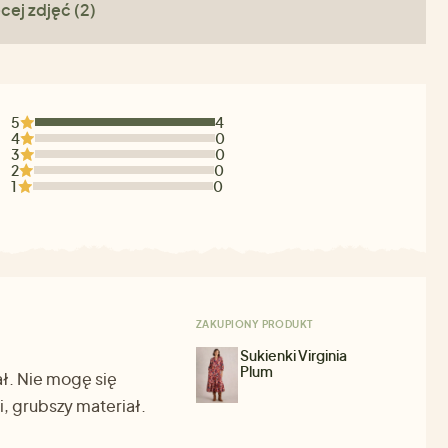
cej zdjęć (2)
5
4
4
0
3
0
2
0
1
0
ZAKUPIONY PRODUKT
Sukienki Virginia
Plum
ał. Nie mogę się
i, grubszy materiał.