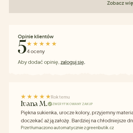
Zobacz wię
Opinie klientów
5
4 oceny
Aby dodać opinię,
zaloguj się
.
Rok temu
Ivana M.
ZWERYFIKOWANY ZAKUP
Piękna sukienka, urocze kolory, przyjemny materi
doczekać aż ją założę. Bardziej na chłodniejsze dn
Przetłumaczono automatycznie z greenbutik.cz