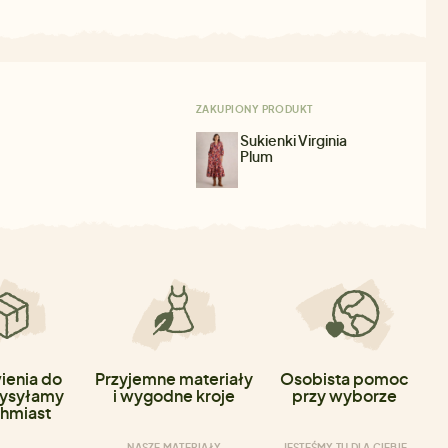
ZAKUPIONY PRODUKT
Sukienki Virginia
Plum
enia do
Przyjemne materiały
Osobista pomoc
ysyłamy
i wygodne kroje
przy wyborze
hmiast
NASZE MATERIAŁY
JESTEŚMY TU DLA CIEBIE