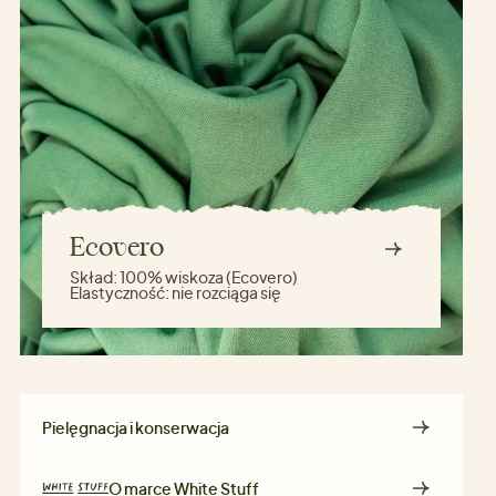
Ecovero
Skład:
100% wiskoza (Ecovero)
Elastyczność:
nie rozciąga się
Pielęgnacja i konserwacja
O marce
White Stuff