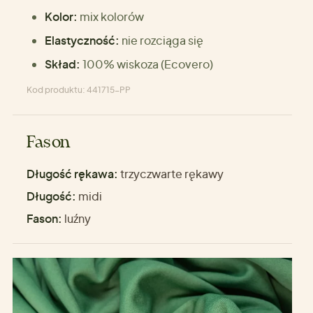
Kolor:
mix kolorów
Elastyczność:
nie rozciąga się
Skład:
100% wiskoza (Ecovero)
Kod produktu: 441715-PP
Fason
Długość rękawa:
trzyczwarte rękawy
Długość:
midi
Fason:
luźny