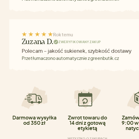
Rok temu
Zuzana D.
ZWERYFIKOWANY ZAKUP
Polecam – jakość sukienek, szybkość dostawy
Przetłumaczono automatycznie z greenbutik.cz
Darmowa wysyłka
Zwrot towaru do
Zamówi
od 350 zł
14 dni z gotową
9:00 w
etykietą
natyc
WSZYSTKO O ZAKUPACH