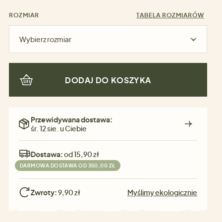
ROZMIAR
TABELA ROZMIARÓW
Wybierz rozmiar
DODAJ DO KOSZYKA
Przewidywana dostawa:
śr. 12 sie. u Ciebie
Dostawa:
od 15,90 zł
DARMOWA DOSTAWA OD 350,00 ZŁ
Zwroty:
9,90 zł
Myślimy ekologicznie