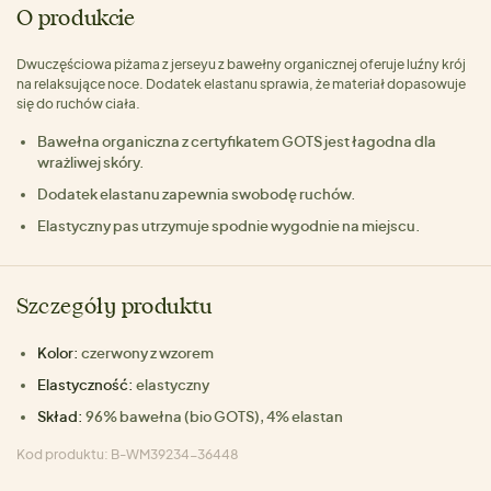
O produkcie
Dwuczęściowa piżama z jerseyu z bawełny organicznej oferuje luźny krój
na relaksujące noce. Dodatek elastanu sprawia, że materiał dopasowuje
się do ruchów ciała.
Bawełna organiczna z certyfikatem GOTS jest łagodna dla
wrażliwej skóry.
Dodatek elastanu zapewnia swobodę ruchów.
Elastyczny pas utrzymuje spodnie wygodnie na miejscu.
Szczegóły produktu
Kolor:
czerwony z wzorem
Elastyczność:
elastyczny
Skład:
96% bawełna (bio GOTS), 4% elastan
Kod produktu: B-WM39234-36448