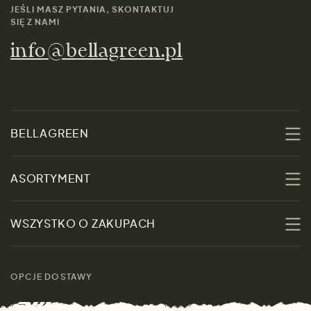
JEŚLI MASZ PYTANIA, SKONTAKTUJ
SIĘ Z NAMI
info@bellagreen.pl
BELLAGREEN
O nas
ASORTYMENT
Zrównoważoność
Promocje
WSZYSTKO O ZAKUPACH
Materiały
Kobiety
Przewodnik po
Skontaktuj się z nami
rozmiarach
OPCJE DOSTAWY
Mężczyźni
Marki