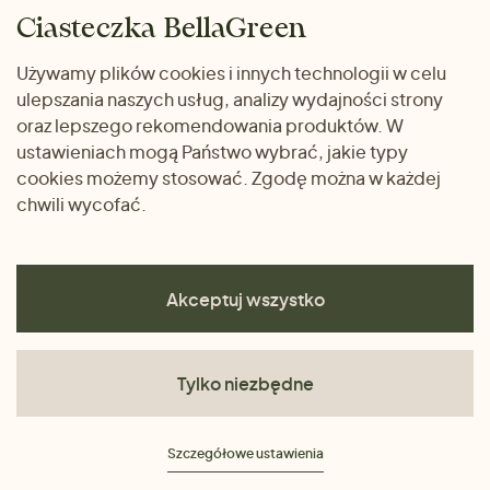
Zwrot towaru
Dom i wnętrze
Ciasteczka BellaGreen
Życzliwy magazyn
Wysyłka i płatność
Prezenty
Używamy plików cookies i innych technologii w celu
METODY PŁATNOŚCI
ulepszania naszych usług, analizy wydajności strony
Dlaczego warto kupować
oraz lepszego rekomendowania produktów. W
u nas
ustawieniach mogą Państwo wybrać, jakie typy
cookies możemy stosować. Zgodę można w każdej
chwili wycofać.
Akceptuj wszystko
Tylko niezbędne
Regulamin
Szczegółowe ustawienia
Polityka prywatności
Ciasteczka