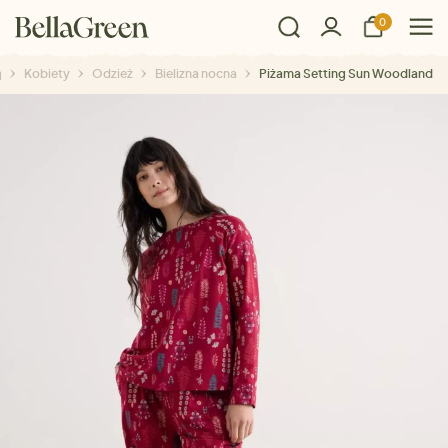
0
Kobiety
Odzież
Bielizna nocna
Piżama Setting Sun Woodland