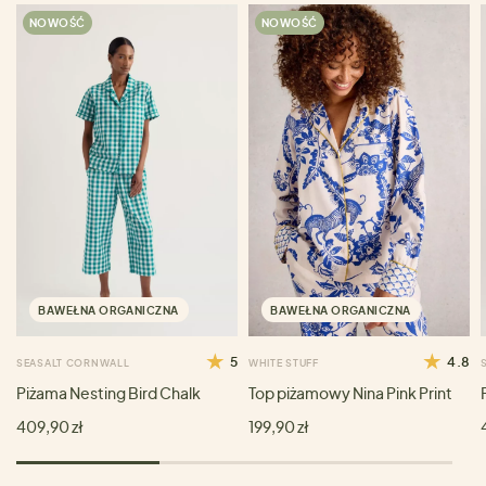
NOWOŚĆ
NOWOŚĆ
BAWEŁNA ORGANICZNA
BAWEŁNA ORGANICZNA
5
4.8
SEASALT CORNWALL
WHITE STUFF
Piżama Nesting Bird Chalk
Top piżamowy Nina Pink Print
409,90 zł
199,90 zł