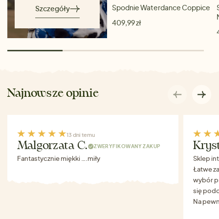
Spodnie Waterdance Coppice
Szczegóły
409,99 zł
Najnowsze opinie
13 dni temu
Malgorzata C.
Krys
ZWERYFIKOWANY ZAKUP
Fantastycznie miękki ….miły
Sklep in
Łatwe za
wybór p
się podo
Na pewn