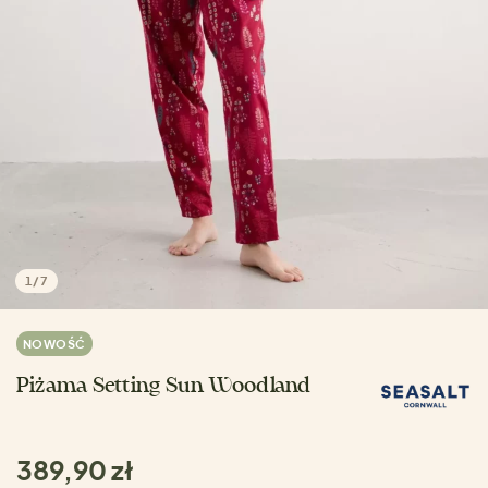
1
/
7
NOWOŚĆ
Piżama Setting Sun Woodland
389,90 zł