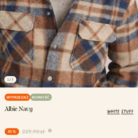
1
/
3
WYPRZEDAŻ
NOWOŚĆ
Albie Navy
229,90 zł
30 %