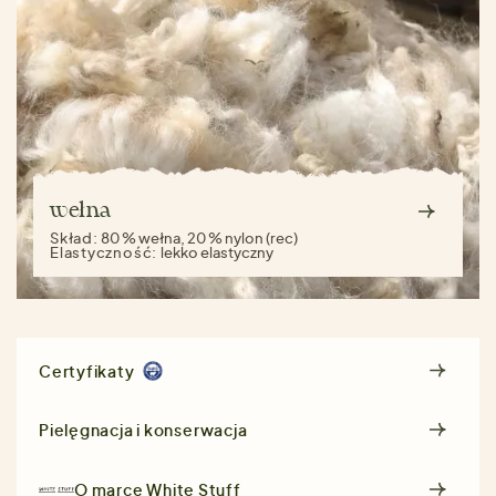
wełna
Skład:
80 % wełna, 20 % nylon (rec)
Elastyczność:
lekko elastyczny
Certyfikaty
Pielęgnacja i konserwacja
O marce
White Stuff