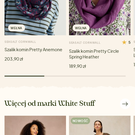
WEŁNA
WEŁNA
SEASALT CORNWALL
5
SEASALT CORNWALL
Szalik komin Pretty Anemone
Szalik komin Pretty Circle
Spring Heather
203,90 zł
189,90 zł
Więcej od marki White Stuff
NOWOŚĆ