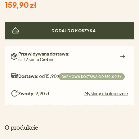
159,90 zł
DODAJ DO KOSZYKA
Przewidywana dostawa:
śr. 12 sie. u Ciebie
Dostawa:
od 15,90 zł
DARMOWA DOSTAWA OD 350,00 ZŁ
Zwroty:
9,90 zł
Myślimy ekologicznie
O produkcie