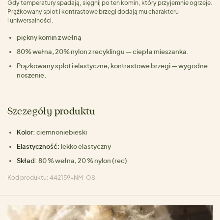
Gdy temperatury spadają, sięgnij po ten komin, który przyjemnie ogrzeje.
Prążkowany splot i kontrastowe brzegi dodają mu charakteru
i uniwersalności.
piękny komin z wełną
80% wełna, 20% nylon z recyklingu — ciepła mieszanka.
Prążkowany splot i elastyczne, kontrastowe brzegi — wygodne
noszenie.
Szczegóły produktu
Kolor:
ciemnoniebieski
Elastyczność:
lekko elastyczny
Skład:
80 % wełna, 20 % nylon (rec)
Kod produktu: 442159-NM-OS