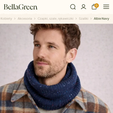
0
Kobiety
Akcesoria
Czapki, szale, rękawiczki
Szaliki
Albie Navy