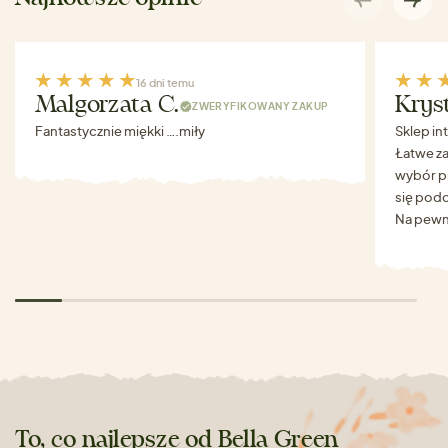
16 dni temu
Malgorzata C.
Krys
ZWERYFIKOWANY ZAKUP
Fantastycznie miękki ….miły
Sklep in
Łatwe za
wybór p
się podo
Na pewn
To, co najlepsze od Bella Green